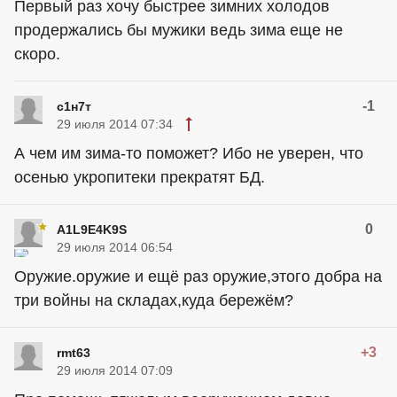
Первый раз хочу быстрее зимних холодов
продержались бы мужики ведь зима еще не
скоро.
-1
с1н7т
29 июля 2014 07:34
А чем им зима-то поможет? Ибо не уверен, что
осенью укропитеки прекратят БД.
0
A1L9E4K9S
29 июля 2014 06:54
Оружие.оружие и ещё раз оружие,этого добра на
три войны на складах,куда бережём?
+3
rmt63
29 июля 2014 07:09