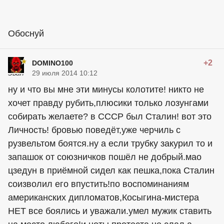
Обоснуй
+2
DOMINO100
29 июля 2014 10:12
ну и что вы мне эти минусы колотите! никто не
хочет правду рубить,плюсики только лозунгами
собирать желаете? в СССР был Сталин! вот это
Личность! бровью поведёт,уже черчиль с
рузвельтом
боятся
.ну а если трубку закурил то и
запашок от союзничков пошёл не добрый.мао
цзедун в приёмной сидел как пешка,пока Сталин
соизволил его впустить!по воспоминаниям
американских дипломатов,Косыгина-мистера
НЕТ все боялись и уважали.умел мужик ставить