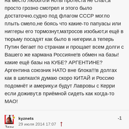
на место любого!и ноты протеста не слал,а
просто грозно смотрел и этого было
достаточно.судно под флагом СССР могло
плыть смело,не боясь что какие-то папуасы или
ниггеры его тормознут,матросов изобьют,и ещё в
тюрьму посадят как было в нигерии.а теперь
Путин бегает по странам и прощает всем долги с
Вашего же кармана Россияне!в обмен на базы!
какие ещё базы на КУБЕ? АРГЕНТИНЕ?
Аргентина союзник НАТО вне блока!!!в долгах
как в шелках!я думаю скоро КИТАЙ и Россию
подомнёт и америку.и будут Лавровы с Керри
если доживут,в приёмной сидеть как когда-то
МАО!
-1
kyznets
29 июля 2014 17:07