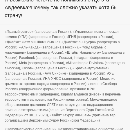
Авдеевка?Почему так сложно указать хотя бы
страну!
«Правый сектор» (запрещена в России), «Украинская повстанческая
армия» (УПА) (запрещена в России), ИГИЛ (запрещена в России),
«Джабхат Фатх аш-Шам» бывшая «Джабхат ан-Нусра» (запрещена в
России), «Аль-Каида» (запрещена в России), «Фонд борьбы с
коррупцией» (запрещена в России), «Штабы Навального» (запрещена в
России), Facebook (запрещена в России), Instagram (запрещена в
России), Meta (запрещена в России), «Misanthropic Division» (запрещена
в России), «Азов» (запрещена в России), «Братья-мусульмане»
(запрещена в России), «Аум Синрике» (запрещена в России), АУЕ
(запрещена в России), УНА-УНСО (запрещена в России), Меджлис
крымскотатарского народа (запрещена в России), легион «Свобода
России» (вооруженное формирование, признано в РФ
террористическим и запрещено), Кирилл Буданов (внесён в перечень
террористов и экстремистов Росфинмониторинга), Международное
общественное движение ЛГБТ и его структурные подразделения
признано экстремистским (решение Верховного Суда Российской
Федерации от 30.11.2023), «Хайят Тахрир аш-Шам» (признана тер.
организацией Верховным Судом Российской Федерации)
«Некоммерческие организации, незарегистрированные общественные