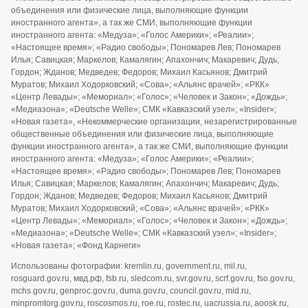
объединения или физические лица, выполняющие функции
иностранного агента», а так же СМИ, выполняющие функции
иностранного агента: «Медуза»; «Голос Америки»; «Реалии»;
«Настоящее время»; «Радио свободы»; Пономарев Лев; Пономарев
Илья; Савицкая; Маркелов; Камалягин; Апахончич; Макаревич; Дудь;
Гордон; Жданов; Медведев; Федоров; Михаил Касьянов; Дмитрий
Муратов; Михаил Ходорковский; «Сова»; «Альянс врачей»; «РКК»
«Центр Левады»; «Мемориал»; «Голос»; «Человек и Закон»; «Дождь»;
«Медиазона»; «Deutsche Welle»; СМК «Кавказский узел»; «Insider»;
«Новая газета», «Некоммерческие организации, незарегистрированные
общественные объединения или физические лица, выполняющие
функции иностранного агента», а так же СМИ, выполняющие функции
иностранного агента: «Медуза»; «Голос Америки»; «Реалии»;
«Настоящее время»; «Радио свободы»; Пономарев Лев; Пономарев
Илья; Савицкая; Маркелов; Камалягин; Апахончич; Макаревич; Дудь;
Гордон; Жданов; Медведев; Федоров; Михаил Касьянов; Дмитрий
Муратов; Михаил Ходорковский; «Сова»; «Альянс врачей»; «РКК»
«Центр Левады»; «Мемориал»; «Голос»; «Человек и Закон»; «Дождь»;
«Медиазона»; «Deutsche Welle»; СМК «Кавказский узел»; «Insider»;
«Новая газета»; «Фонд Карнеги»
Использованы фотографии: kremlin.ru, government.ru, mil.ru,
rosguard.gov.ru, мвд.рф, fsb.ru, sledcom.ru, svr.gov.ru, scrf.gov.ru, fso.gov.ru,
mchs.gov.ru, genproc.gov.ru, duma.gov.ru, council.gov.ru, mid.ru,
minpromtorg.gov.ru, roscosmos.ru, roe.ru, rostec.ru, uacrussia.ru, aoosk.ru,