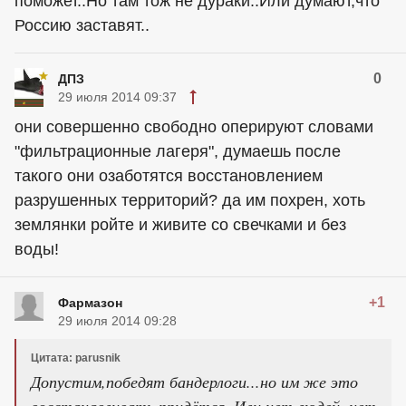
поможет..Но там тож не дураки..Или думают,что
Россию заставят..
0
ДПЗ
29 июля 2014 09:37
они совершенно свободно оперируют словами
"фильтрационные лагеря", думаешь после
такого они озаботятся восстановлением
разрушенных территорий? да им похрен, хоть
землянки ройте и живите со свечками и без
воды!
+1
Фармазон
29 июля 2014 09:28
Цитата: parusnik
Допустим,победят бандерлоги...но им же это
восстанавливать придётся..Или нет людей ,нет