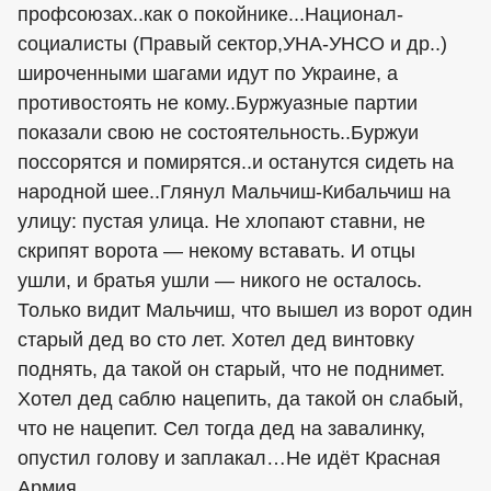
профсоюзах..как о покойнике...Национал-
социалисты (Правый сектор,УНА-УНСО и др..)
широченными шагами идут по Украине, а
противостоять не кому..Буржуазные партии
показали свою не состоятельность..Буржуи
поссорятся и помирятся..и останутся сидеть на
народной шее..Глянул Мальчиш-Кибальчиш на
улицу: пустая улица. Не хлопают ставни, не
скрипят ворота — некому вставать. И отцы
ушли, и братья ушли — никого не осталось.
Только видит Мальчиш, что вышел из ворот один
старый дед во сто лет. Хотел дед винтовку
поднять, да такой он старый, что не поднимет.
Хотел дед саблю нацепить, да такой он слабый,
что не нацепит. Сел тогда дед на завалинку,
опустил голову и заплакал…Не идёт Красная
Армия..