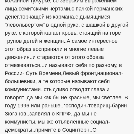
кожанной тужурке, со зверским выражением
лица,семитскими чертами,с пачкой германских
денег,торчащей из кармана,с дымящимся
"левольвертом" в одной руке, с шашкой в другой
руке, с которой капает кровь, стоящий на горе
трупов детей и женщин..А самое интересное
этот образ восприняли и многие левые
движения..и стараются от этого образа
отмежеваться...и называют себя по разному, в
России- Суть Времени,Левый фронт,национал-
большевики, а те которые называют себя
коммунистами..стыдливо отводят глаза и
говорят..да мы как бы не красные, мы светлее..В
году 1996 или раньше..господин-товарищ-барин
Зюганов..заявлял о КПРФ..да мы не
коммунисты, мы же отъявленные социал-
демократы..примите в Социнтерн..О