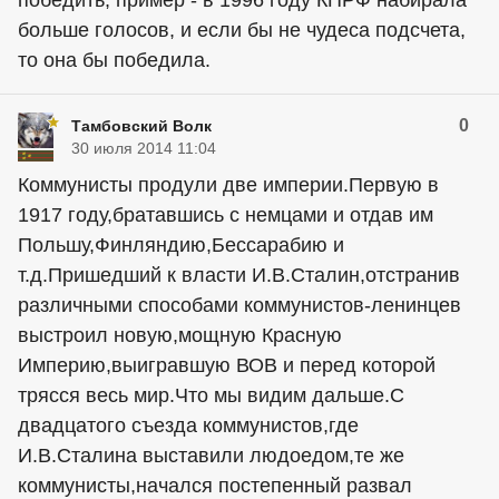
победить, пример - в 1996 году КПРФ набирала
больше голосов, и если бы не чудеса подсчета,
то она бы победила.
0
Тамбовский Волк
30 июля 2014 11:04
Коммунисты продули две империи.Первую в
1917 году,братавшись с немцами и отдав им
Польшу,Финляндию,Бессарабию и
т.д.Пришедший к власти И.В.Сталин,отстранив
различными способами коммунистов-ленинцев
выстроил новую,мощную Красную
Империю,выигравшую ВОВ и перед которой
трясся весь мир.Что мы видим дальше.С
двадцатого съезда коммунистов,где
И.В.Сталина выставили людоедом,те же
коммунисты,начался постепенный развал