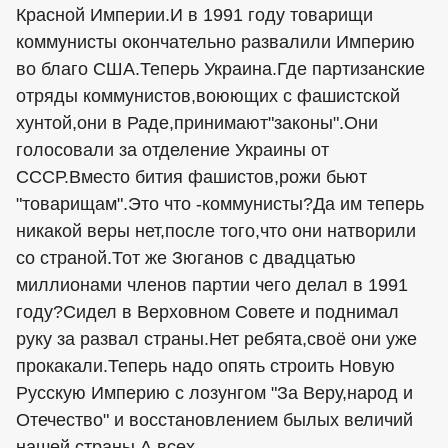
Красной Империи.И в 1991 году товарищи
коммунисты окончательно развалили Империю
во благо США.Теперь Украина.Где партизанские
отряды коммунистов,воюющих с фашистской
хунтой,они в Раде,принимают"законы".Они
голосовали за отделение Украины от
СССР.Вместо бития фашистов,рожи бьют
"товарищам".Это что -коммунисты?Да им теперь
никакой веры нет,после того,что они натворили
со страной.Тот же Зюганов с двадцатью
миллионами членов партии чего делал в 1991
году?Сидел в Верховном Совете и поднимал
руку за развал страны.Нет ребята,своё они уже
прокакали.Теперь надо опять строить Новую
Русскую Империю с лозунгом "За Веру,народ и
Отечество" и восстановлением былых величий
нашей страны.А всех