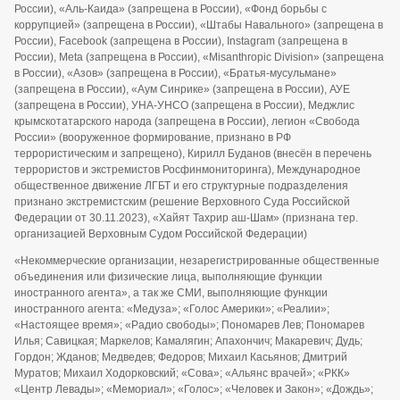
России), «Аль-Каида» (запрещена в России), «Фонд борьбы с
коррупцией» (запрещена в России), «Штабы Навального» (запрещена в
России), Facebook (запрещена в России), Instagram (запрещена в
России), Meta (запрещена в России), «Misanthropic Division» (запрещена
в России), «Азов» (запрещена в России), «Братья-мусульмане»
(запрещена в России), «Аум Синрике» (запрещена в России), АУЕ
(запрещена в России), УНА-УНСО (запрещена в России), Меджлис
крымскотатарского народа (запрещена в России), легион «Свобода
России» (вооруженное формирование, признано в РФ
террористическим и запрещено), Кирилл Буданов (внесён в перечень
террористов и экстремистов Росфинмониторинга), Международное
общественное движение ЛГБТ и его структурные подразделения
признано экстремистским (решение Верховного Суда Российской
Федерации от 30.11.2023), «Хайят Тахрир аш-Шам» (признана тер.
организацией Верховным Судом Российской Федерации)
«Некоммерческие организации, незарегистрированные общественные
объединения или физические лица, выполняющие функции
иностранного агента», а так же СМИ, выполняющие функции
иностранного агента: «Медуза»; «Голос Америки»; «Реалии»;
«Настоящее время»; «Радио свободы»; Пономарев Лев; Пономарев
Илья; Савицкая; Маркелов; Камалягин; Апахончич; Макаревич; Дудь;
Гордон; Жданов; Медведев; Федоров; Михаил Касьянов; Дмитрий
Муратов; Михаил Ходорковский; «Сова»; «Альянс врачей»; «РКК»
«Центр Левады»; «Мемориал»; «Голос»; «Человек и Закон»; «Дождь»;