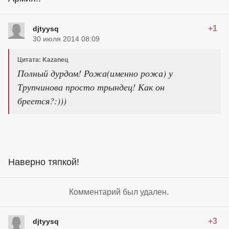
+1
djtyysq
30 июля 2014 08:09
Цитата: Kazaneц
Полный дурдом! Рожа(именно рожа) у
Трупчинова просто трындец! Как он
бреется?:)))
Наверно тяпкой!
Комментарий был удален.
+3
djtyysq