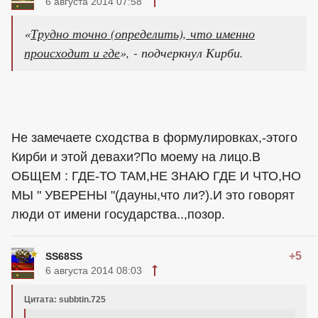
6 августа 2014 07:58
«
Трудно точно (определить), что именно
происходит и где
», - подчеркнул Кирби.
Не замечаете сходства в формулировках,-этого
Кирби и этой девахи?По моему на лицо.В
ОБЩЕМ : ГДЕ-ТО ТАМ,НЕ ЗНАЮ ГДЕ И ЧТО,НО
МЫ " УВЕРЕНЫ "(дауны,что ли?).И это говорят
люди от имени государства..,позор.
+5
SS68SS
6 августа 2014 08:03
Цитата: subbtin.725