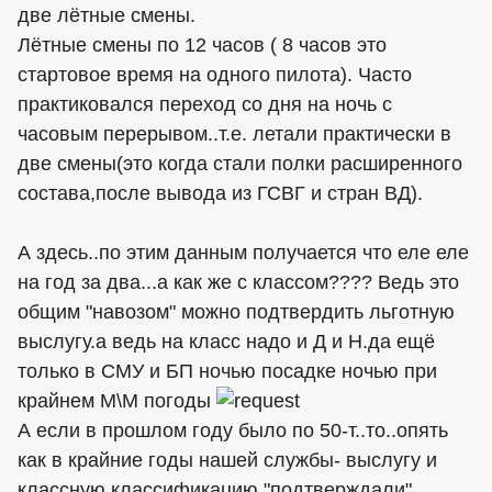
две лётные смены.
Лётные смены по 12 часов ( 8 часов это
стартовое время на одного пилота). Часто
практиковался переход со дня на ночь с
часовым перерывом..т.е. летали практически в
две смены(это когда стали полки расширенного
состава,после вывода из ГСВГ и стран ВД).
А здесь..по этим данным получается что еле еле
на год за два...а как же с классом???? Ведь это
общим "навозом" можно подтвердить льготную
выслугу.а ведь на класс надо и Д и Н.да ещё
только в СМУ и БП ночью посадке ночью при
крайнем М\М погоды
А если в прошлом году было по 50-т..то..опять
как в крайние годы нашей службы- выслугу и
классную классификацию "подтверждали"