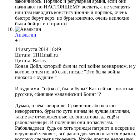
закончилось. Порядок и регулярная армия, если они
начинают по НАСТОЯЩЕМУ воевать, а не усмирять
или там наводить конституционный порядок, очень
быстро берут верх, но буры конечно, очень неплохие
были бойцы и патриоты
Анальгин
+1
14 августа 2014 18:49
Цитата: 11111mail.ru
Цитата: Rastas
Конан Дойл, который был на той войне военврачом, и у
которого там погиб сын, писал: "Это была война
плохого с худшим."
И худшими, "оф коз", были буры? Как сейчас "ужасные
русские, сбившие малазийский Боинг"?
Думай, о чём говоришь. Сравнение абсолютно
некорректно, буры по сути ничем не лучше англичан,
такие же отмороженные колонизаторы, да ещё и
рабовладельцы. И получили они по заслугам.
Рабовладелец, будь он хоть трижды патриот и искренне
верующий человек, всё равно для меня остаётся мразью,
которую следует искоренить. Чтобы другим неповадно