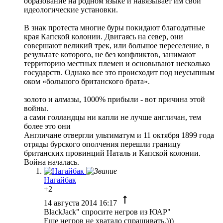
образование на родном языке и навязывает им свои
идеологические установки.
В знак протеста многие буры покидают благодатные
края Капской колонии. Двигаясь на север, они
совершают великий трек, или большое переселение, в
результате которого, не без конфликтов, занимают
территорию местных племен и основывают несколько
государств. Однако все это происходит под неусыпным
оком «большого британского брата».
золото и алмазы, 1000% прибыли - вот причина этой
войны.
а сами голландцы ни капли не лучше англичан, тем
более это они
Англичане отвергли ультиматум и 11 октября 1899 года
отряды бурского ополчения перешли границу
британских провинций Наталь и Капской колонии.
Война началась.
Нагайбак
+2
14 августа 2014 16:17
BlackJack" спросите негров из ЮАР"
Еще негров не хватало спрашивать.)))