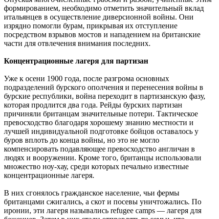
формированием, необходимо отметить значительный вклад
итальянцев в осуществление диверсионной войны. Они
изрядно помогли бурам, прикрывая их отступление
посредством взрывов мостов и нападением на британские
части для отвлечения внимания последних.
Концентрационные лагеря для партизан
Уже к осени 1900 года, после разгрома основных
подразделений бурского ополчения и перенесения войны в
бурские республики, война переходит в партизанскую фазу,
которая продлится два года. Рейды бурских партизан
причиняли британцам значительные потери. Тактическое
превосходство благодаря хорошему знанию местности и
лучшей индивидуальной подготовке бойцов оставалось у
буров вплоть до конца войны, но это не могло
компенсировать подавляющее превосходство англичан в
людях и вооружении. Кроме того, британцы использовали
множество ноу-хау, среди которых печально известные
концентрационные лагеря.
В них сгонялось гражданское население, чьи фермы
британцами сжигались, а скот и посевы уничтожались. По
иронии, эти лагеря назывались refugee camps — лагеря для