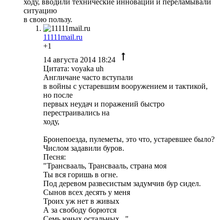
ходу, вводили технические инновации и переламывали
ситуацию
в свою пользу.
11111mail.ru
+1
14 августа 2014 18:24
Цитата: voyaka uh
Англичане часто вступали
в войны с устаревшим вооружением и тактикой,
но после
первых неудач и поражений быстро
перестраивались на
ходу,
Бронепоезда, пулеметы, это что, устаревшее было?
Числом задавили буров.
Песня:
"Трансвааль, Трансвааль, страна моя
Ты вся горишь в огне.
Под деревом развесистым задумчив бур сидел.
Сынов всех десять у меня
Троих уж нет в живых
А за свободу борются
Семь юных остальных..."