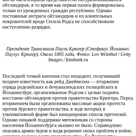
ойтландеров, в то время как первая палата формировалась
только из урожденных граждан республики. Однако
постоянные интриги ойтландеров и их влиятельных
покровителей вроде Сесила Родса не способствовали
наступлению разрядки.
Президент Трансвааля Пауль Крюгер (Стефанус Йоханнес
Паулус Крюгер). Около 1895 года. Фото: Leo Weinthal / Getty
Images / fotobank.ru
Последней точкой кипения стал инцидент, получивший
позднее известность как рейд Джеймсона — вторжение
отряда родезийских и бечуаналендских полицейских в
Йоханнесбург, организованное Родсом с целью поднять
восстание ойтландеров против правительства Крюгера. Перед
вторжением были организованы массовые акции протеста
против бурского правительства, в ходе которых в
ультимативной форме был инициирован список претензий.
Однако никакой поддержки мятежникам со стороны
населения Йоханнесбурга оказано не было. Справедливо
опасаясь армии буров и видя решение своих проблем в войне,