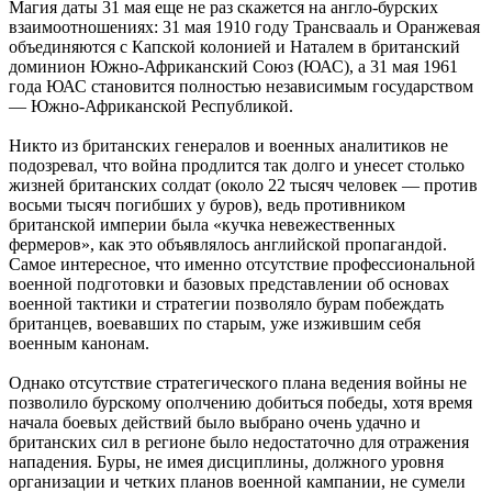
Магия даты 31 мая еще не раз скажется на англо-бурских
взаимоотношениях: 31 мая 1910 году Трансвааль и Оранжевая
объединяются с Капской колонией и Наталем в британский
доминион Южно-Африканский Союз (ЮАС), а 31 мая 1961
года ЮАС становится полностью независимым государством
— Южно-Африканской Республикой.
Никто из британских генералов и военных аналитиков не
подозревал, что война продлится так долго и унесет столько
жизней британских солдат (около 22 тысяч человек — против
восьми тысяч погибших у буров), ведь противником
британской империи была «кучка невежественных
фермеров», как это объявлялось английской пропагандой.
Самое интересное, что именно отсутствие профессиональной
военной подготовки и базовых представлении об основах
военной тактики и стратегии позволяло бурам побеждать
британцев, воевавших по старым, уже изжившим себя
военным канонам.
Однако отсутствие стратегического плана ведения войны не
позволило бурскому ополчению добиться победы, хотя время
начала боевых действий было выбрано очень удачно и
британских сил в регионе было недостаточно для отражения
нападения. Буры, не имея дисциплины, должного уровня
организации и четких планов военной кампании, не сумели