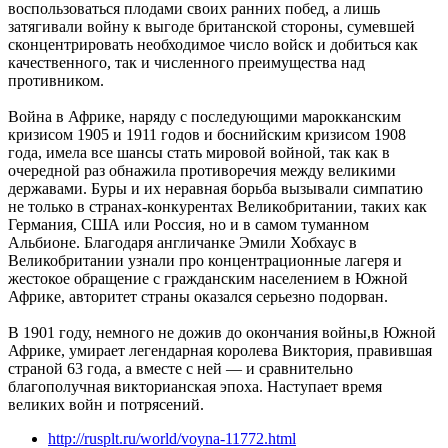
воспользоваться плодами своих ранних побед, а лишь
затягивали войну к выгоде британской стороны, сумевшей
сконцентрировать необходимое число войск и добиться как
качественного, так и численного преимущества над
противником.
Война в Африке, наряду с последующими марокканским
кризисом 1905 и 1911 годов и боснийским кризисом 1908
года, имела все шансы стать мировой войной, так как в
очередной раз обнажила противоречия между великими
державами. Буры и их неравная борьба вызывали симпатию
не только в странах-конкурентах Великобритании, таких как
Германия, США или Россия, но и в самом туманном
Альбионе. Благодаря англичанке Эмили Хобхаус в
Великобритании узнали про концентрационные лагеря и
жестокое обращение с гражданским населением в Южной
Африке, авторитет страны оказался серьезно подорван.
В 1901 году, немного не дожив до окончания войны,в Южной
Африке, умирает легендарная королева Виктория, правившая
страной 63 года, а вместе с ней — и сравнительно
благополучная викторианская эпоха. Наступает время
великих войн и потрясений.
http://rusplt.ru/world/voyna-11772.html