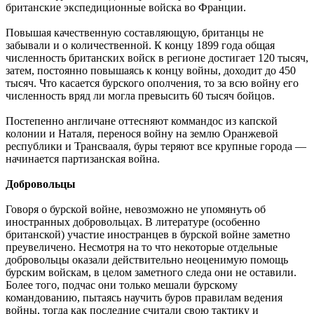
британские экспедиционные войска во Франции.
Повышая качественную составляющую, британцы не
забывали и о количественной. К концу 1899 года общая
численность британских войск в регионе достигает 120 тысяч,
затем, постоянно повышаясь к концу войны, доходит до 450
тысяч. Что касается бурского ополчения, то за всю войну его
численность вряд ли могла превысить 60 тысяч бойцов.
Постепенно англичане оттесняют коммандос из капской
колонии и Наталя, перенося войну на землю Оранжевой
республики и Трансвааля, буры теряют все крупные города —
начинается партизанская война.
Добровольцы
Говоря о бурской войне, невозможно не упомянуть об
иностранных добровольцах. В литературе (особенно
британской) участие иностранцев в бурской войне заметно
преувеличено. Несмотря на то что некоторые отдельные
добровольцы оказали действительно неоценимую помощь
бурским войскам, в целом заметного следа они не оставили.
Более того, подчас они только мешали бурскому
командованию, пытаясь научить буров правилам ведения
войны, тогда как последние считали свою тактику и