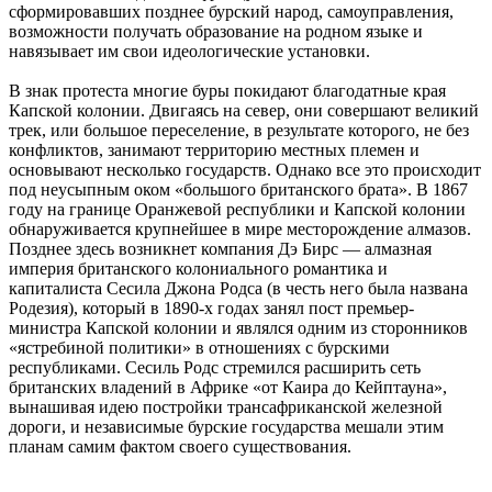
сформировавших позднее бурский народ, самоуправления,
возможности получать образование на родном языке и
навязывает им свои идеологические установки.
В знак протеста многие буры покидают благодатные края
Капской колонии. Двигаясь на север, они совершают великий
трек, или большое переселение, в результате которого, не без
конфликтов, занимают территорию местных племен и
основывают несколько государств. Однако все это происходит
под неусыпным оком «большого британского брата». В 1867
году на границе Оранжевой республики и Капской колонии
обнаруживается крупнейшее в мире месторождение алмазов.
Позднее здесь возникнет компания Дэ Бирс — алмазная
империя британского колониального романтика и
капиталиста Сесила Джона Родса (в честь него была названа
Родезия), который в 1890-х годах занял пост премьер-
министра Капской колонии и являлся одним из сторонников
«ястребиной политики» в отношениях с бурскими
республиками. Сесиль Родс стремился расширить сеть
британских владений в Африке «от Каира до Кейптауна»,
вынашивая идею постройки трансафриканской железной
дороги, и независимые бурские государства мешали этим
планам самим фактом своего существования.