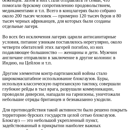
беженцев. Затем в них стали отправлять те семьи, что
помогали бурскому сопротивлению продовольствием,
медикаментами и т.п. Всего в концлагерях было собрано
около 200 тысяч человек — примерно 120 тысяч буров и 80
тысяч черных африканцев, для которых были созданы
отдельные лагеря.
Во всех без исключения лагерях царили антисанитарные
условия, питание узникам поставлялось нерегулярно, около
четверти обитателей этих лагерей погибло, из них
подавляющее большинство — женщины и дети. Мужчин
англичане отправляли в заключение в другие колонии: в
Индию, на Цейлон и т.п.
Другим элементом контр-партизанской войны стало
широкомасштабное использование блокгаузов. Буры,
используя классическую партизанскую тактику, совершали
глубокие рейды в тыл врага, разрушали коммуникации,
проводили диверсии, нападали на гарнизоны, уничтожали
небольшие отряды британцев и безнаказанно уходили.
Для противодействия такой активности было решено покрыть
территорию бурских государств целой сетью блокгаузов.
Блокгауз — это небольшой укрепленный пункт,
задействованный в прикрытии наиболее важных