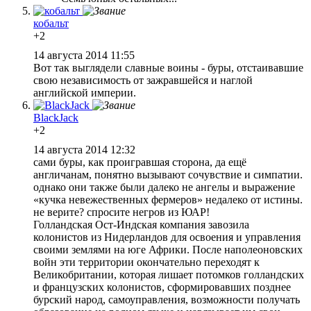
кобальт
+2
14 августа 2014 11:55
Вот так выглядели славные воины - буры, отстаивавшие
свою независимость от зажравшейся и наглой
английской империи.
BlackJack
+2
14 августа 2014 12:32
сами буры, как проигравшая сторона, да ещё
англичанам, понятно вызывают сочувствие и симпатии.
однако они также были далеко не ангелы и выражение
«кучка невежественных фермеров» недалеко от истины.
не верите? спросите негров из ЮАР!
Голландская Ост-Индская компания завозила
колонистов из Нидерландов для освоения и управления
своими землями на юге Африки. После наполеоновских
войн эти территории окончательно переходят к
Великобритании, которая лишает потомков голландских
и французских колонистов, сформировавших позднее
бурский народ, самоуправления, возможности получать