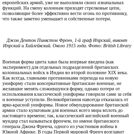
европейских армий, уже не выполняли своих изначальных
функций. На смену колоннам приходят стрелковые цепи,
позволяющие более эффективно вести огонь по противнику,
что также заметно уменьшает и собственные потери.
Джон Дентон Пинкстон Френч, 1-й граф Ипрский, виконт
Ипрский и Хайлейкский. Около 1915 года. Фото: British Library
Военная форма цвета хаки была впервые введена (как
эксперимент) для отдельных подразделений британских
колониальных войск в Индии во второй половине XIX века.
Как всегда, главными противниками перехода на новую
униформу стали консервативные британские военные, не
желавшие менять сложившуюся форму, однако потери от
использования классической униформы говорили сами за себя
и военные уступили. Великобритания навсегда отказалась от
ярко-красной униформы. Новое обмундирование британской
армии стало культовым для военных всего мира вплоть до
настоящего времени; так, классический английский военный
мундир стал называться френчем, по имени британского
генерала Джона Френча, одного из участников войны в
Южной Африке. В годы Первой мировой Френч возглавит