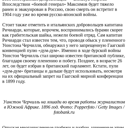
Впоследствии «боевой генерал» Максимов будет тяжело
ранен и эвакуирован в Россию, свою смерть он встретит в
1904 году уже во время русско-японской войны.
Стоит также отметить и итальянских добровольцев капитана
Ричиарди, которые, впрочем, воспринимались бурами скорее
как грабительская шайка, нежели боевой отряд. Сам капитан
Ричиарди стал известен тем, что, проводя обыск у плененного
Уинстона Черчилля, обнаружил у него запрещенную Гаагской
конвенцией пулю «дум-дум». Именно в ходе бурской войны
Уинстон Черчилль стал широко известен британской публике,
благодаря своему пленению и побегу. Позднее, в возрасте 26
лет, он будет избран в британский парламент. Кстати, пули
«дум-дум» британцы и дальше будут использовать, несмотря
на их официальный запрет на Гаагской мирной конференции
в 1899 году.
Уинстон Черчилль на лошади во время работы журналистом
в Южной Африке. 1896 год. Фото: Popperfoto / Getty Images /
fotobank.ru
Опуская многочисленные грабежи и разбои, учиненные этим