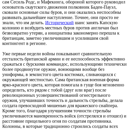
сам Сесиль Родс, и Мафекинга, обороной которого руководил
основатель скаутского движения полковник Баден-Пауэл,
сковали основные силы буров, и они оказались неспособны
развивать дальнейшее наступление. Точнее, они просто не
знали, что им делать.
Исторический
шанс занять Капскую
колонию и возбудить местных буров против англичан был
безвозвратно утерян, а инициатива закономерно перешла к
британцам, заметно увеличившим и усилившим свой
контингент в регионе.
Уже первые недели войны показывают сравнительную
отсталость британской армии и ее неспособность эффективно
сражаться с бурскими коммандос, использующими технически
более продвинутое оружие, воюющими вообще без
униформы, в землистого цвета костюмах, сливающихся с
окружающей местностью. Сама британская военная форма
ярко-красного цвета, которая помогала в гуще боя мгновенно
определить, кто рядом с тобой (друг или враг) после
революционных усовершенствований огнестрельного
оружия, улучшивших точность и дальность стрельбы, делала
солдата превосходной мишенью для вражеского снайпера.
Кроме того, благодаря улучшениям точности стрельбы
увеличиваются маневренность войск (отстрелялся и отошел) и
расстояние прицельного огня по солдатам противника.
Колонны, в которые традиционно строились солдаты всех