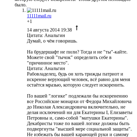
было.
11111mail.ru
+1
14 августа 2014 19:38
Цитата: Анальгин
Думай, о чём говоришь.
На брудершафт не пили? Тогда и не "ты"-кайте.
Можете свой "тычок" определить себе в
"причинное место".
Цитата: Анальгин
Рабовладелец, будь он хоть трижды патриот и
искренне верующий человек, всё равно для меня
остаётся мразью, которую следует искоренить.
По вашей "логике" подлежали бы искоренению
все Российские монархи от Федора Михайловича
до Николая Александровича включительно, не
делая исключений ни для Екатерины I, Елизаветы
Петровны и, само-собой "матушки Екатерины".
Декабристы тоже по вашей логике должны быть
подвергнуты "высшей мере социальной защиты".
Не избежать бы вашей карающей руки и самому