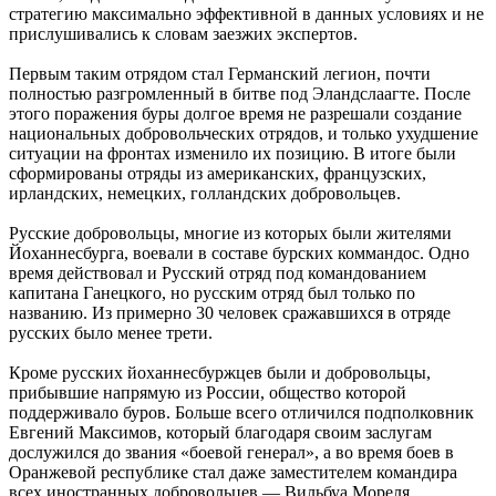
стратегию максимально эффективной в данных условиях и не
прислушивались к словам заезжих экспертов.
Первым таким отрядом стал Германский легион, почти
полностью разгромленный в битве под Эландслаагте. После
этого поражения буры долгое время не разрешали создание
национальных добровольческих отрядов, и только ухудшение
ситуации на фронтах изменило их позицию. В итоге были
сформированы отряды из американских, французских,
ирландских, немецких, голландских добровольцев.
Русские добровольцы, многие из которых были жителями
Йоханнесбурга, воевали в составе бурских коммандос. Одно
время действовал и Русский отряд под командованием
капитана Ганецкого, но русским отряд был только по
названию. Из примерно 30 человек сражавшихся в отряде
русских было менее трети.
Кроме русских йоханнесбуржцев были и добровольцы,
прибывшие напрямую из России, общество которой
поддерживало буров. Больше всего отличился подполковник
Евгений Максимов, который благодаря своим заслугам
дослужился до звания «боевой генерал», а во время боев в
Оранжевой республике стал даже заместителем командира
всех иностранных добровольцев — Вильбуа Мореля.