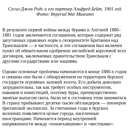
Сесил Джон Родс и его партнер Альфред Бейт. 1901 год.
Фото: Imperial War Museums
В результате первой войны между бурами и Англией 1880–
1881 годов заключаются соглашения, которые содержат ряд
запутанных правовых норм о сюзеренитете Британии над
Трансваалем — в частности, в эти соглашения был включен
пункт об обязательном одобрении английской королевой всех
договоров, заключаемых правительством Трансвааля с
другими государствами или нациями.
Однако основные проблемы начинаются в конце 1880-х годов
и связаны они были с обнаружением на территории бурских
государств огромных залежей золота. Его добыча довольно
затруднительна, так как требует особых инструментов,
навыков и инвестиций, поэтому буры, преимущественно
занятые выпасом скота, были не в состоянии этим заниматься.
В страну прибывают десятки тысяч ойтландеров — пионеров
британской экспансии. За считанные годы в бурских
колониях появляются целые города, населенные
иностранцами. Начинается период внутренней
напряженности между «понаехавшими» и «местными».