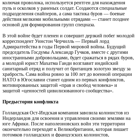
колючая проволока, используется рентген для нахождения
пуль и осколков у раненых солдат. Создаются специальные
подразделения снайперов, а сама тактика буров — боевые
действия мелкими мобильными отрядами — станет позднее
основой для формирования групп спецназа.
В этой войне будет пленен и совершит дерзкий побег молодой
корреспондент Уинстон Черчилль — Первый лорд
Адмиралтейства в годы Первой мировой войны. Будущий
председатель Госдумы Александр Гучков, вместе с другими
иностранными добровольцами, будет сражаться в рядах буров,
а молодой юрист Махатма Ганди возглавит индийский
санитарный отряд и получит от британцев золотую звезду за
храбрость. Сама война ровно за 100 лет до военной операции
НАТО в Югославии станет одним из первых конфликтов,
мотивированных защитой «прав и свобод человека» и
защитой «ценностей цивилизованного сообщества».
Предыстория конфликта
Голландская Ост-Индская компания завозила колонистов из
Нидерландов для освоения и управления своими землями на
юге Африки. После наполеоновских войн эти территории
окончательно переходят к Великобритании, которая лишает
потомков голландских и французских колонистов,