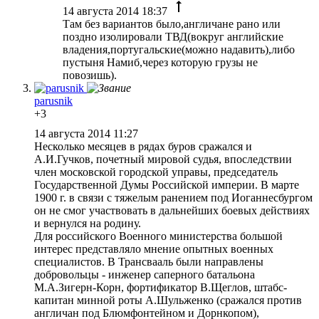
14 августа 2014 18:37
Там без вариантов было,англичане рано или
поздно изолировали ТВД(вокруг английские
владения,португальские(можно надавить),либо
пустыня Намиб,через которую грузы не
повозишь).
parusnik
+3
14 августа 2014 11:27
Несколько месяцев в рядах буров сражался и
А.И.Гучков, почетный мировой судья, впоследствии
член московской городской управы, председатель
Государственной Думы Российской империи. В марте
1900 г. в связи с тяжелым ранением под Иоганнесбургом
он не смог участвовать в дальнейших боевых действиях
и вернулся на родину.
Для российского Военного министерства большой
интерес представляло мнение опытных военных
специалистов. В Трансвааль были направлены
добровольцы - инженер саперного батальона
М.А.Зигерн-Корн, фортификатор В.Щеглов, штабс-
капитан минной роты А.Шульженко (сражался против
англичан под Блюмфонтейном и Дорнкопом),