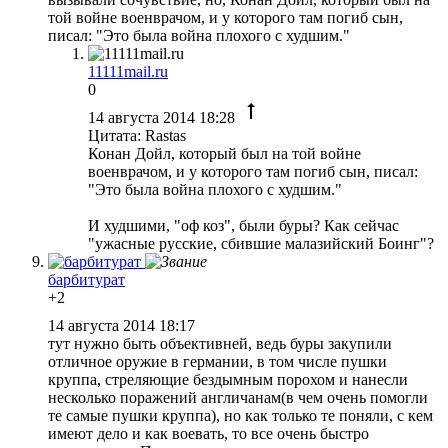
той войне военврачом, и у которого там погиб сын,
писал: "Это была война плохого с худшим."
11111mail.ru
0
14 августа 2014 18:28
Цитата: Rastas
Конан Дойл, который был на той войне
военврачом, и у которого там погиб сын, писал:
"Это была война плохого с худшим."
И худшими, "оф коз", были буры? Как сейчас
"ужасные русские, сбившие малазийский Боинг"?
барбитурат
+2
14 августа 2014 18:17
тут нужно быть объективней, ведь буры закупили
отличное оружие в германии, в том числе пушки
круппа, стреляющие бездымным порохом и нанесли
несколько поражений англичанам(в чем очень помогли
те самые пушки круппа), но как только те поняли, с кем
имеют дело и как воевать, то все очень быстро