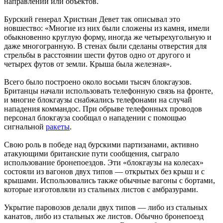
направлений или объектов.
Бурский генерал Христиан Девет так описывал это
новшество: «Многие из них были сложены из камня, имели
обыкновенно круглую форму, иногда же четырехугольную и
даже многогранную. В стенах были сделаны отверстия для
стрельбы в расстоянии шести футов одно от другого и
четырех футов от земли. Крыша была железная».
Всего было построено около восьми тысяч блокгаузов.
Британцы начали использовать телефонную связь на фронте,
и многие блокгаузы снабжались телефонами на случай
нападения коммандос. При обрыве телефонных проводов
персонал блокгауза сообщал о нападении с помощью
сигнальной
ракеты
.
Свою роль в победе над бурскими партизанами, активно
атакующими британские пути сообщения, сыграло
использование бронепоездов. Эти «блокгаузы на колесах»
состояли из вагонов двух типов — открытых без крыш и с
крышами. Использовались также обычные вагоны с бортами,
которые изготовляли из стальных листов с амбразурами.
Укрытие паровозов делали двух типов — либо из стальных
канатов, либо из стальных же листов. Обычно бронепоезд