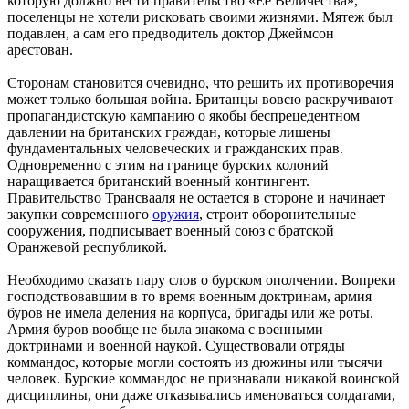
которую должно вести правительство «Ее Величества»,
поселенцы не хотели рисковать своими жизнями. Мятеж был
подавлен, а сам его предводитель доктор Джеймсон
арестован.
Сторонам становится очевидно, что решить их противоречия
может только большая война. Британцы вовсю раскручивают
пропагандистскую кампанию о якобы беспрецедентном
давлении на британских граждан, которые лишены
фундаментальных человеческих и гражданских прав.
Одновременно с этим на границе бурских колоний
наращивается британский военный контингент.
Правительство Трансвааля не остается в стороне и начинает
закупки современного
оружия
, строит оборонительные
сооружения, подписывает военный союз с братской
Оранжевой республикой.
Необходимо сказать пару слов о бурском ополчении. Вопреки
господствовавшим в то время военным доктринам, армия
буров не имела деления на корпуса, бригады или же роты.
Армия буров вообще не была знакома с военными
доктринами и военной наукой. Существовали отряды
коммандос, которые могли состоять из дюжины или тысячи
человек. Бурские коммандос не признавали никакой воинской
дисциплины, они даже отказывались именоваться солдатами,