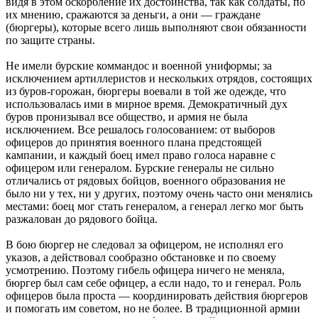
видя в этом оскорбление их достоинства, так как солдаты, по
их мнению, сражаются за деньги, а они — граждане
(бюргеры), которые всего лишь выполняют свои обязанности
по защите страны.
Не имели бурские коммандос и военной униформы; за
исключением артиллеристов и нескольких отрядов, состоящих
из буров-горожан, бюргеры воевали в той же одежде, что
использовалась ими в мирное время. Демократичный дух
буров пронизывал все общество, и армия не была
исключением. Все решалось голосованием: от выборов
офицеров до принятия военного плана предстоящей
кампании, и каждый боец имел право голоса наравне с
офицером или генералом. Бурские генералы не сильно
отличались от рядовых бойцов, военного образования не
было ни у тех, ни у других, поэтому очень часто они менялись
местами: боец мог стать генералом, а генерал легко мог быть
разжалован до рядового бойца.
В бою бюргер не следовал за офицером, не исполнял его
указов, а действовал сообразно обстановке и по своему
усмотрению. Поэтому гибель офицера ничего не меняла,
бюргер был сам себе офицер, а если надо, то и генерал. Роль
офицеров была проста — координировать действия бюргеров
и помогать им советом, но не более. В традиционной армии