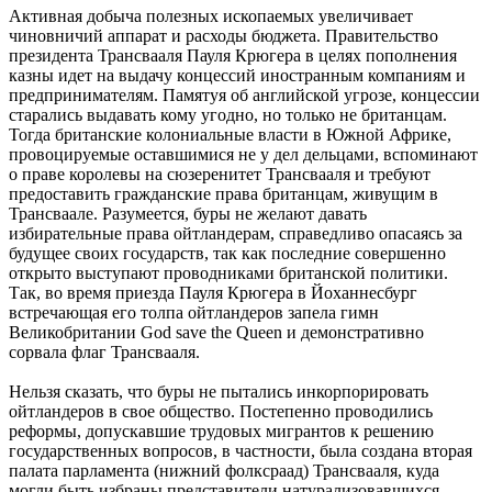
Активная добыча полезных ископаемых увеличивает
чиновничий аппарат и расходы бюджета. Правительство
президента Трансвааля Пауля Крюгера в целях пополнения
казны идет на выдачу концессий иностранным компаниям и
предпринимателям. Памятуя об английской угрозе, концессии
старались выдавать кому угодно, но только не британцам.
Тогда британские колониальные власти в Южной Африке,
провоцируемые оставшимися не у дел дельцами, вспоминают
о праве королевы на сюзеренитет Трансвааля и требуют
предоставить гражданские права британцам, живущим в
Трансваале. Разумеется, буры не желают давать
избирательные права ойтландерам, справедливо опасаясь за
будущее своих государств, так как последние совершенно
открыто выступают проводниками британской политики.
Так, во время приезда Пауля Крюгера в Йоханнесбург
встречающая его толпа ойтландеров запела гимн
Великобритании God save the Queen и демонстративно
сорвала флаг Трансвааля.
Нельзя сказать, что буры не пытались инкорпорировать
ойтландеров в свое общество. Постепенно проводились
реформы, допускавшие трудовых мигрантов к решению
государственных вопросов, в частности, была создана вторая
палата парламента (нижний фолксраад) Трансвааля, куда
могли быть избраны представители натурализовавшихся