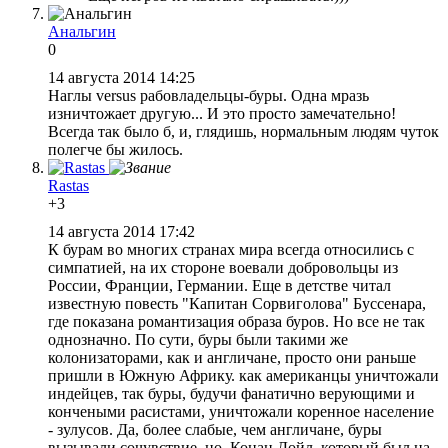
Анальгин
0
14 августа 2014 14:25
Наглы versus рабовладельцы-буры. Одна мразь
изничтожает другую... И это просто замечательно!
Всегда так было б, и, глядишь, нормальным людям чуток
полегче бы жилось.
Rastas
+3
14 августа 2014 17:42
К бурам во многих странах мира всегда относились с
симпатией, на их стороне воевали добровольцы из
России, Франции, Германии. Еще в детстве читал
известную повесть "Капитан Сорвиголова" Буссенара,
где показана романтизация образа буров. Но все не так
однозначно. По сути, буры были такими же
колонизаторами, как и англичане, просто они раньше
пришли в Южную Африку. как американцы уничтожали
индейцев, так буры, будучи фанатично верующими и
кончеными расистами, уничтожали коренное население
- зулусов. Да, более слабые, чем англичане, буры
вызывали сочувствие, но, Конан Дойл, который был на