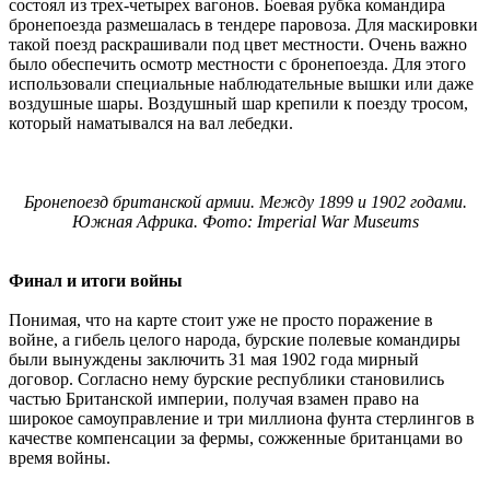
состоял из трех-четырех вагонов. Боевая рубка командира
бронепоезда размешалась в тендере паровоза. Для маскировки
такой поезд раскрашивали под цвет местности. Очень важно
было обеспечить осмотр местности с бронепоезда. Для этого
использовали специальные наблюдательные вышки или даже
воздушные шары. Воздушный шар крепили к поезду тросом,
который наматывался на вал лебедки.
Бронепоезд британской армии. Между 1899 и 1902 годами.
Южная Африка. Фото: Imperial War Museums
Финал и итоги войны
Понимая, что на карте стоит уже не просто поражение в
войне, а гибель целого народа, бурские полевые командиры
были вынуждены заключить 31 мая 1902 года мирный
договор. Согласно нему бурские республики становились
частью Британской империи, получая взамен право на
широкое самоуправление и три миллиона фунта стерлингов в
качестве компенсации за фермы, сожженные британцами во
время войны.