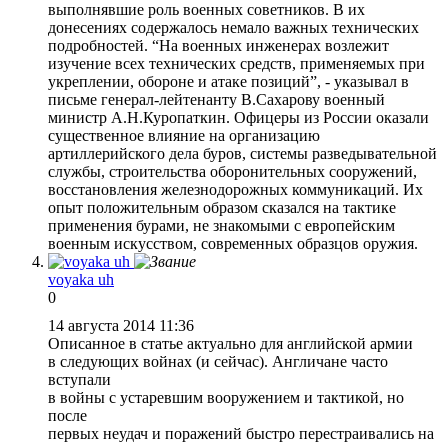
выполнявшие роль военных советников. В их
донесениях содержалось немало важных технических
подробностей. “На военных инженерах возлежит
изучение всех технических средств, применяемых при
укреплении, обороне и атаке позиций”, - указывал в
письме генерал-лейтенанту В.Сахарову военный
министр А.Н.Куропаткин. Офицеры из России оказали
существенное влияние на организацию
артиллерийского дела буров, системы разведывательной
службы, строительства оборонительных сооружений,
восстановления железнодорожных коммуникаций. Их
опыт положительным образом сказался на тактике
применения бурами, не знакомыми с европейским
военным искусством, современных образцов оружия.
voyaka uh
0
14 августа 2014 11:36
Описанное в статье актуально для английской армии
в следующих войнах (и сейчас). Англичане часто
вступали
в войны с устаревшим вооружением и тактикой, но
после
первых неудач и поражений быстро перестраивались на