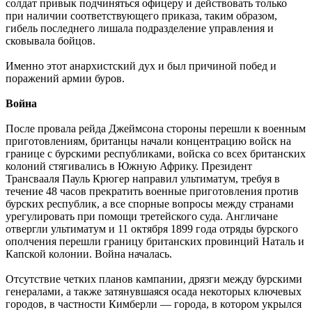
солдат привык подчиняться офицеру и действовать только
при наличии соответствующего приказа, таким образом,
гибель последнего лишала подразделение управления и
сковывала бойцов.
Именно этот анархистский дух и был причиной побед и
поражений армии буров.
Война
После провала рейда Джеймсона стороны перешли к военным
приготовлениям, британцы начали концентрацию войск на
границе с бурскими республиками, войска со всех британских
колоний стягивались в Южную Африку. Президент
Трансвааля Пауль Крюгер направил ультиматум, требуя в
течение 48 часов прекратить военные приготовления против
бурских республик, а все спорные вопросы между странами
урегулировать при помощи третейского суда. Англичане
отвергли ультиматум и 11 октября 1899 года отряды бурского
ополчения перешли границу британских провинций Наталь и
Капской колонии. Война началась.
Отсутствие четких планов кампании, дрязги между бурскими
генералами, а также затянувшаяся осада некоторых ключевых
городов, в частности Кимберли — города, в котором укрылся