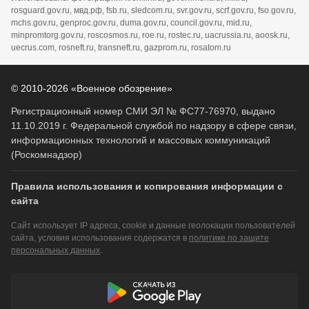
rosguard.gov.ru, мвд.рф, fsb.ru, sledcom.ru, svr.gov.ru, scrf.gov.ru, fso.gov.ru,
mchs.gov.ru, genproc.gov.ru, duma.gov.ru, council.gov.ru, mid.ru,
minpromtorg.gov.ru, roscosmos.ru, roe.ru, rostec.ru, uacrussia.ru, aoosk.ru,
uecrus.com, rosneft.ru, transneft.ru, gazprom.ru, rosatom.ru
© 2010-2026 «Военное обозрение»
Регистрационный номер СМИ ЭЛ № ФС77-76970, выдано
11.10.2019 г. Федеральной службой по надзору в сфере связи,
информационных технологий и массовых коммуникаций
(Роскомнадзор)
Правила использования и копирования информации с
сайта
Сайт использует IP адреса, cookie и данные геолокации пользователей
сайта, условия использования содержатся в
политике по защите
персональных данных
.