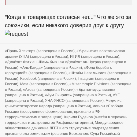
"Когда в товарищах согласья нет..." Что же это за
союзники, если никакого доверия друг к другу
«Правый сектор» (запрещена в России), «Украинская повстанческая
армия» (УПА) (запрещена в России), ИГИЛ (запрещена в России),
«Джабхат Фатх аш-Шам» бывшая «Джабхат ан-Нусра» (запрещена в
России), «Аль-Каида» (запрещена в России), «Фонд борьбы с
коррупцией» (запрещена в России), «Штабы Навального» (запрещена в
России), Facebook (запрещена в России), Instagram (запрещена в
России), Meta (запрещена в России), «Misanthropic Division» (запрещена
в России), «Азов» (запрещена в России), «Братья-мусульмане»
(запрещена в России), «Аум Синрике» (запрещена в России), АУЕ
(запрещена в России), УНА-УНСО (запрещена в России), Меджлис
крымскотатарского народа (запрещена в России), легион «Свобода
России» (вооруженное формирование, признано в РФ
террористическим и запрещено), Кирилл Буданов (внесён в перечень
террористов и экстремистов Росфинмониторинга), Международное
общественное движение ЛГБТ и его структурные подразделения
признано экстремистским (решение Верховного Суда Российской