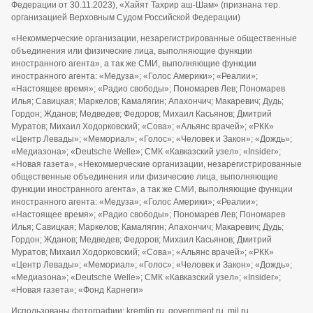
Федерации от 30.11.2023), «Хайят Тахрир аш-Шам» (признана тер.
организацией Верховным Судом Российской Федерации)
«Некоммерческие организации, незарегистрированные общественные
объединения или физические лица, выполняющие функции
иностранного агента», а так же СМИ, выполняющие функции
иностранного агента: «Медуза»; «Голос Америки»; «Реалии»;
«Настоящее время»; «Радио свободы»; Пономарев Лев; Пономарев
Илья; Савицкая; Маркелов; Камалягин; Апахончич; Макаревич; Дудь;
Гордон; Жданов; Медведев; Федоров; Михаил Касьянов; Дмитрий
Муратов; Михаил Ходорковский; «Сова»; «Альянс врачей»; «РКК»
«Центр Левады»; «Мемориал»; «Голос»; «Человек и Закон»; «Дождь»;
«Медиазона»; «Deutsche Welle»; СМК «Кавказский узел»; «Insider»;
«Новая газета», «Некоммерческие организации, незарегистрированные
общественные объединения или физические лица, выполняющие
функции иностранного агента», а так же СМИ, выполняющие функции
иностранного агента: «Медуза»; «Голос Америки»; «Реалии»;
«Настоящее время»; «Радио свободы»; Пономарев Лев; Пономарев
Илья; Савицкая; Маркелов; Камалягин; Апахончич; Макаревич; Дудь;
Гордон; Жданов; Медведев; Федоров; Михаил Касьянов; Дмитрий
Муратов; Михаил Ходорковский; «Сова»; «Альянс врачей»; «РКК»
«Центр Левады»; «Мемориал»; «Голос»; «Человек и Закон»; «Дождь»;
«Медиазона»; «Deutsche Welle»; СМК «Кавказский узел»; «Insider»;
«Новая газета»; «Фонд Карнеги»
Использованы фотографии: kremlin.ru, government.ru, mil.ru,