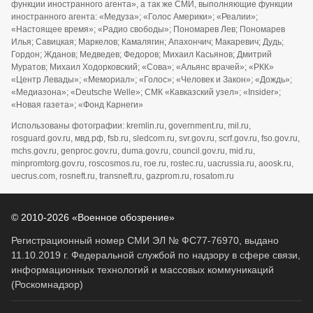
функции иностранного агента», а так же СМИ, выполняющие функции
иностранного агента: «Медуза»; «Голос Америки»; «Реалии»;
«Настоящее время»; «Радио свободы»; Пономарев Лев; Пономарев
Илья; Савицкая; Маркелов; Камалягин; Апахончич; Макаревич; Дудь;
Гордон; Жданов; Медведев; Федоров; Михаил Касьянов; Дмитрий
Муратов; Михаил Ходорковский; «Сова»; «Альянс врачей»; «РКК»
«Центр Левады»; «Мемориал»; «Голос»; «Человек и Закон»; «Дождь»;
«Медиазона»; «Deutsche Welle»; СМК «Кавказский узел»; «Insider»;
«Новая газета»; «Фонд Карнеги»
Использованы фотографии: kremlin.ru, government.ru, mil.ru,
rosguard.gov.ru, мвд.рф, fsb.ru, sledcom.ru, svr.gov.ru, scrf.gov.ru, fso.gov.ru,
mchs.gov.ru, genproc.gov.ru, duma.gov.ru, council.gov.ru, mid.ru,
minpromtorg.gov.ru, roscosmos.ru, roe.ru, rostec.ru, uacrussia.ru, aoosk.ru,
uecrus.com, rosneft.ru, transneft.ru, gazprom.ru, rosatom.ru
© 2010-2026 «Военное обозрение»
Регистрационный номер СМИ ЭЛ № ФС77-76970, выдано
11.10.2019 г. Федеральной службой по надзору в сфере связи,
информационных технологий и массовых коммуникаций
(Роскомнадзор)