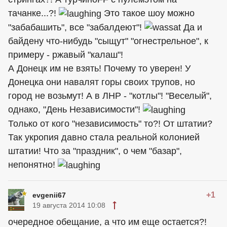
тачанке...?!
Это такое шоу можно
"забабашить", все "забалдеют"!
Да и
байдену что-нибудь "сыщут" "огнестрельное", к
примеру - ржавый "калаш"!
А Донецк им не взять! Почему то уверен! У
Донецка они навалят горы своих трупов, но
город не возьмут! А в ЛНР - "котлы"! "Веселый",
однако, "День Независимости"!
Только от кого "независимость" то?! От штатии?
Так укропия давно стала реальной колонией
штатии! Что за "праздник", о чем "базар",
непонятно!
+1
evgenii67
19 августа 2014 10:08
очередное обещание, а что им еще остается?!