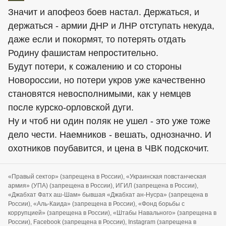
Значит и апофеоз боев настал. Держаться, и
держаться - армии ДНР и ЛНР отступать некуда,
даже если и покормят, то потерять отдать
Родину фашистам непростительно.
Будут потери, к сожалению и со стороны
Новороссии, но потери укров уже качественно
становятся невосполнимыми, как у немцев
после курско-орловской дуги.
Ну и чтоб ни один поляк не ушел - это уже тоже
дело чести. Наемников - вешать, однозначно. И
охотников поубавится, и цена в ЧВК подскочит.
«Правый сектор» (запрещена в России), «Украинская повстанческая
армия» (УПА) (запрещена в России), ИГИЛ (запрещена в России),
«Джабхат Фатх аш-Шам» бывшая «Джабхат ан-Нусра» (запрещена в
России), «Аль-Каида» (запрещена в России), «Фонд борьбы с
коррупцией» (запрещена в России), «Штабы Навального» (запрещена в
России), Facebook (запрещена в России), Instagram (запрещена в