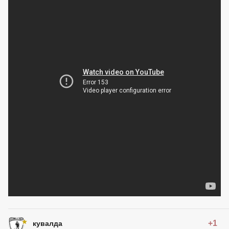
+1
кувалда