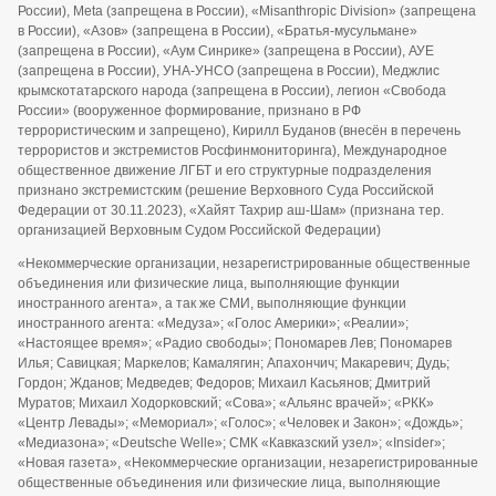
России), Meta (запрещена в России), «Misanthropic Division» (запрещена
в России), «Азов» (запрещена в России), «Братья-мусульмане»
(запрещена в России), «Аум Синрике» (запрещена в России), АУЕ
(запрещена в России), УНА-УНСО (запрещена в России), Меджлис
крымскотатарского народа (запрещена в России), легион «Свобода
России» (вооруженное формирование, признано в РФ
террористическим и запрещено), Кирилл Буданов (внесён в перечень
террористов и экстремистов Росфинмониторинга), Международное
общественное движение ЛГБТ и его структурные подразделения
признано экстремистским (решение Верховного Суда Российской
Федерации от 30.11.2023), «Хайят Тахрир аш-Шам» (признана тер.
организацией Верховным Судом Российской Федерации)
«Некоммерческие организации, незарегистрированные общественные
объединения или физические лица, выполняющие функции
иностранного агента», а так же СМИ, выполняющие функции
иностранного агента: «Медуза»; «Голос Америки»; «Реалии»;
«Настоящее время»; «Радио свободы»; Пономарев Лев; Пономарев
Илья; Савицкая; Маркелов; Камалягин; Апахончич; Макаревич; Дудь;
Гордон; Жданов; Медведев; Федоров; Михаил Касьянов; Дмитрий
Муратов; Михаил Ходорковский; «Сова»; «Альянс врачей»; «РКК»
«Центр Левады»; «Мемориал»; «Голос»; «Человек и Закон»; «Дождь»;
«Медиазона»; «Deutsche Welle»; СМК «Кавказский узел»; «Insider»;
«Новая газета», «Некоммерческие организации, незарегистрированные
общественные объединения или физические лица, выполняющие