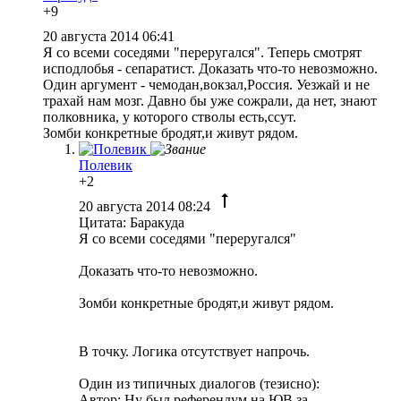
+9
20 августа 2014 06:41
Я со всеми соседями "переругался". Теперь смотрят
исподлобья - сепаратист. Доказать что-то невозможно.
Один аргумент - чемодан,вокзал,Россия. Уезжай и не
трахай нам мозг. Давно бы уже сожрали, да нет, знают
полковника, у которого стволы есть,ссут.
Зомби конкретные бродят,и живут рядом.
Полевик
+2
20 августа 2014 08:24
Цитата: Баракуда
Я со всеми соседями "переругался"
Доказать что-то невозможно.
Зомби конкретные бродят,и живут рядом.
В точку. Логика отсутствует напрочь.
Один из типичных диалогов (тезисно):
Автор: Ну был референдум на ЮВ за