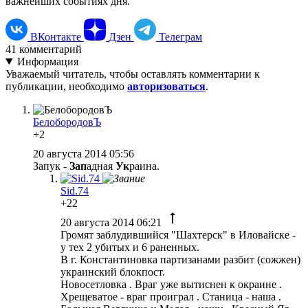
важнейших событиях дня.
ВКонтакте
Дзен
Телеграм
41
комментарий
Информация
Уважаемый читатель, чтобы оставлять комментарии к
публикации, необходимо
авторизоваться
.
БелобородовЪ
+2
20 августа 2014 05:56
Запук -
Зап
адная
Ук
раина.
Sid.74
+22
20 августа 2014 06:21
Громят заблудившийся "Шахтерск" в Иловайске -
у тех 2 убитых и 6 раненных.
В г. Константиновка партизанами разбит (сожжен)
украинский блокпост.
Новосетловка . Враг уже вытиснен к окраине .
Хрещеватое - враг проиграл . Станица - наша .