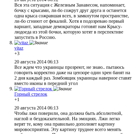
Вся эта ситуация с Железным Занавесом, напоминает,
бочку с крысами, ли-бо сожрут друг друга и останется
одна крыса сожравшая всех, в замкнутом пространстве,
ли-бо сгниют от фекалий. Хотя я подозреваю первый
вариант, западные демократоры готовят нам Крысу-
людоеда из этой бочки, которую хотят в перспективе
запустить в Россию.
vitaz
+3
20 августа 2014 06:13
Все ждем что
украинцы
прозреют, не знаю.. пытаюсь
говорить корректно даже на цензоре один хрен банят на
2 дня каждый раз. Зомбоящик
украинцы
наверное ставят
вместо иконы в передний угол
Горный стрелок
+1
20 августа 2014 06:13
Чтобы лжи поверили, она должна быть абсолютной,
наглой и бездоказательной. На эмоциях. Лжи легко
верят те, кому она правильно дополняет картину
мировосприятия. Эту картину труднее всего менять