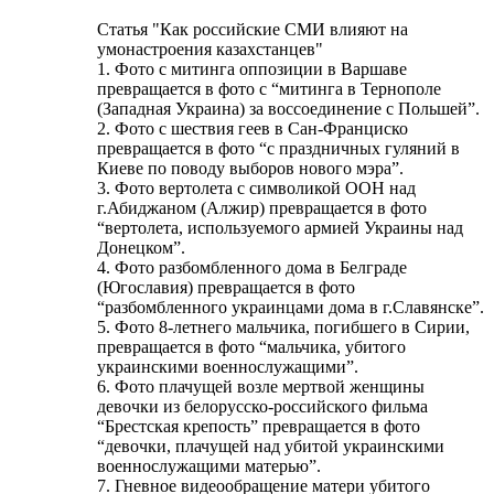
Статья "Как российские СМИ влияют на
умонастроения казахстанцев"
1. Фото с митинга оппозиции в Варшаве
превращается в фото с “митинга в Тернополе
(Западная Украина) за воссоединение с По­льшей”.
2. Фото с шествия геев в Сан-Франциско
превращается в фото “с праздничных гуляний в
Киеве по поводу выборов нового мэра”.
3. Фото вертолета с символикой ООН над
г.Абиджаном (Алжир) превращается в фото
“вертолета, используемого армией Украины над
Донецком”.
4. Фото разбомбленного дома в Белграде
(Югославия) превращается в фото
“разбомбленного украинцами дома в г.Славянске”.
5. Фото 8-летнего мальчика, погибшего в Сирии,
превращается в фото “мальчика, убитого
украинскими военнослужащими”.
6. Фото плачущей возле мертвой женщины
девочки из белорусско-российского фильма
“Брестская крепость” превращается в фото
“девочки, плачущей над убитой украинскими
военнослужащими матерью”.
7. Гневное видеообращение матери убитого