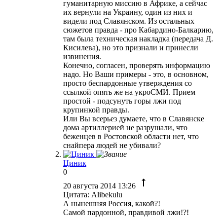
гуманитарную миссию в Африке, а сейчас
их вернули на Украину, один из них и
видели под Славянском. Из остальных
сюжетов правда - про Кабардино-Балкарию,
там была техническая накладка (передача Д.
Кисилева), но это признали и принесли
извинения.
Конечно, согласен, проверять информацию
надо. Но Ваши примеры - это, в основном,
просто беспардонные утверждения со
ссылкой опять же на укроСМИ. Прием
простой - подсунуть горы лжи под
крупинкой правды.
Или Вы всерьез думаете, что в Славянске
дома артиллерией не разрушали, что
беженцев в Ростовской области нет, что
снайпера людей не убивали?
Циник
0
20 августа 2014 13:26
Цитата: Alibekulu
А нынешняя Россия, какой?!
Самой пардонной, правдивой лжи!?!