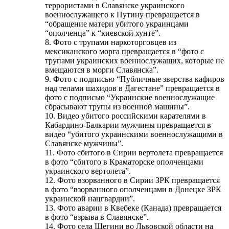
террористами в Славянске украинского
военнослужащего к Путину превращается в
“обращение матери убитого украинцами
“ополченца” к “киевской хунте”.
8. Фото с трупами наркоторговцев из
мексиканского морга превращается в “фото с
трупами украинских военнослужащих, которые не
вмещаются в морги Славянска”.
9. Фото с подписью “Публичные зверства кафиров
над телами шахидов в Дагестане” превращается в
фото с подписью “Украинские военнослужащие
сбрасывают трупы из военной машины”.
10. Видео убитого российскими карателями в
Кабардино-Балкарии мужчины превращается в
видео “убитого украинскими военнослужащими в
Славянске мужчины”.
11. Фото сбитого в Сирии вертолета превращается
в фото “сбитого в Краматорске ополченцами
украинского вертолета”.
12. Фото взорванного в Сирии ЗРК превращается
в фото “взорванного ополченцами в Донецке ЗРК
украинской нацгвардии”.
13. Фото аварии в Квебеке (Канада) превращается
в фото “взрыва в Славянске”.
14. Фото села Шегини во Львовской области на