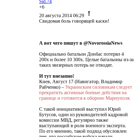
Sid.74
+6
20 августа 2014 06:29
Свидомая боль говорящей каски!
А вот чего пишут в @NovorossiaNews
Официально батальон Донбас потерял 4
200х и более 10 300х. Целые батальоны из-за
таких мизерных потерь не отводят.
И тут внезапно!
Киев, Август 17 (Навигатор, Владимир
Райченко) –
Украинским силовикам следует
прекратить активные боевые действия на
границе и готовится к обороне Мариуполя.
С такой инициативой выступил Юрий
Бутусов, один из руководителей кадровой
комиссии МВД, регулярно также
выступающий в роли военного эксперта.
По его мнению, такой подход обусловлен
тем, что российские войска начали