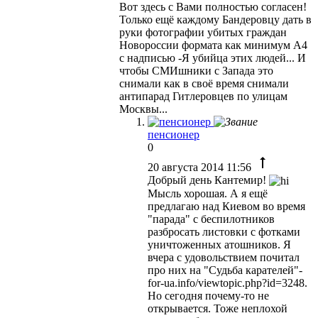
Вот здесь с Вами полностью согласен!
Только ещё каждому Бандеровцу дать в
руки фотографии убитых граждан
Новороссии формата как минимум А4
с надписью -Я убийца этих людей... И
чтобы СМИшники с Запада это
снимали как в своё время снимали
антипарад Гитлеровцев по улицам
Москвы...
пенсионер
0
20 августа 2014 11:56
Добрый день Кантемир!
Мысль хорошая. А я ещё
предлагаю над Киевом во время
"парада" с беспилотников
разбросать листовки с фотками
уничтоженных атошников. Я
вчера с удовольствием почитал
про них на "Судьба карателей"-
for-ua.info/viewtopic.php?id=3248.
Но сегодня почему-то не
открывается. Тоже неплохой