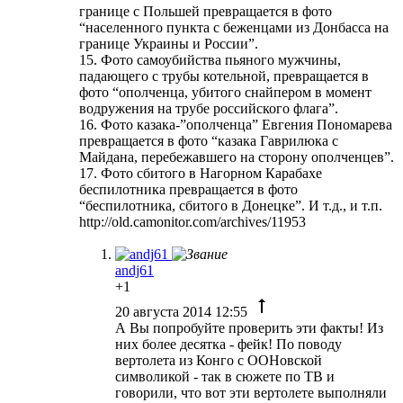
границе с Польшей превращается в фото
“населенного пункта с беженцами из Донбасса на
границе Украины и России”.
15. Фото самоубийства пьяного мужчины,
падающего с трубы котельной, превращается в
фото “ополченца, убитого снайпером в момент
водружения на трубе российского флага”.
16. Фото казака-”ополченца” Евгения Пономарева
превращается в фото “казака Гаврилюка с
Майдана, перебежавшего на сторону ополченцев”.
17. Фото сбитого в Нагорном Карабахе
беспилотника превращается в фото
“беспилотника, сбитого в Донецке”. И т.д., и т.п.
http://old.camonitor.com/archives/11953
andj61
+1
20 августа 2014 12:55
А Вы попробуйте проверить эти факты! Из
них более десятка - фейк! По поводу
вертолета из Конго с ООНовской
символикой - так в сюжете по ТВ и
говорили, что вот эти вертолете выполняли