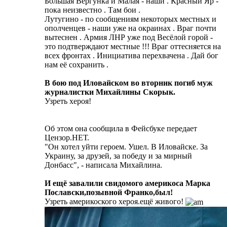
Большая Вергунка и Малая - наши . Красный Яр -
пока неизвестно . Там бои .
Лутугино - по сообщениям некоторых местных и
ополченцев - наши уже на окраинах . Враг почти
вытеснен . Армия ЛНР уже под Весёлой горой -
это подтверждают местные !!! Враг оттесняется на
всех фронтах . Инициатива перехвачена . Дай бог
нам её сохранить .
В бою под Иловайском во вторник погиб муж
журналистки Михайлины Скорык.
Узреть хероя!
Об этом она сообщила в Фейсбуке передает
Цензор.НЕТ.
"Он хотел уйти героем. Ушел. В Иловайске. За
Украину, за друзей, за победу и за мирный
Донбасс", - написала Михайлина.
И ещё завалили свидомого америкоса Марка
Пославски,позывной Франко,был!
Узреть америкоского хероя.ещё живого!