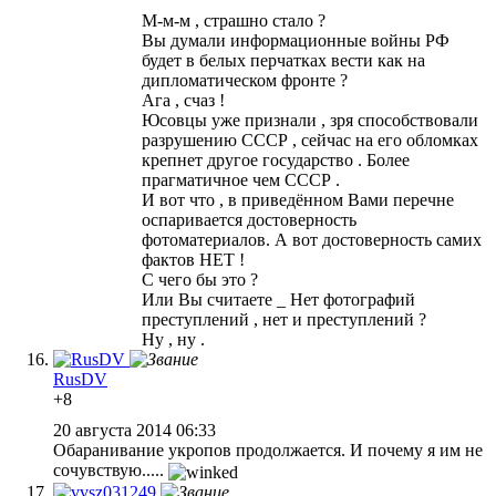
М-м-м , страшно стало ?
Вы думали информационные войны РФ
будет в белых перчатках вести как на
дипломатическом фронте ?
Ага , счаз !
Юсовцы уже признали , зря способствовали
разрушению СССР , сейчас на его обломках
крепнет другое государство . Более
прагматичное чем СССР .
И вот что , в приведённом Вами перечне
оспаривается достоверность
фотоматериалов. А вот достоверность самих
фактов НЕТ !
С чего бы это ?
Или Вы считаете _ Нет фотографий
преступлений , нет и преступлений ?
Ну , ну .
RusDV
+8
20 августа 2014 06:33
Обаранивание укропов продолжается. И почему я им не
сочувствую.....