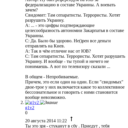
федерализацию в составе Украины. А воевать
зачем?
Свидомит: Там сепаратисты. Террористы. Хотят
разрушить Украину.
А: ... - это цифры подтверждающие
целесообразность автономии Закарпатья в составе
Украины.
С: Да. Было бы здорово. Не()рен все деньги
отправлять на Киев.
А: Так в чём отличие нас от ЮВ?
С: Там сепаратисты. Террористы. Хотят разрушить
Украину. И вообще - ты тупой и ничего не
понимаешь. А вот по телевизору сказали ...
В общем - Непробиваемые.
Причем, это если один на один. Если "свидомых"
двое-трое у них включается какое то коллективное
бессознательное и говорить с ними становится
вообще невозможно.
g1v2
0
20 августа 2014 11:22
Ты это зря - стуканут в сбу . Приедут , тебя