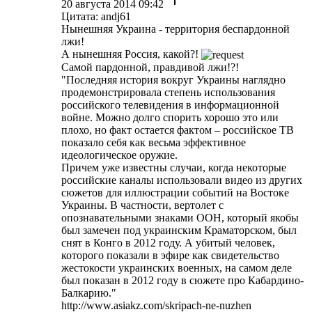
20 августа 2014 09:42
Цитата: andj61
Нынешняя Украина - территория беспардонной
лжи!
А нынешняя Россия, какой?!
Самой пардонной, правдивой лжи!?!
"Последняя история вокруг Украины наглядно
продемонстрировала степень использования
российского телевидения в информационной
войне. Можно долго спорить хорошо это или
плохо, но факт остается фактом – российское ТВ
показало себя как весьма эффективное
идеологическое оружие.
Причем уже известны случаи, когда некоторые
российские каналы использовали видео из других
сюжетов для иллюстрации событий на Востоке
Украины. В частности, вертолет с
опознавательными знаками ООН, который якобы
был замечен под украинским Краматорском, был
снят в Конго в 2012 году. А убитый человек,
которого показали в эфире как свидетельство
жестокости украинских военных, на самом деле
был показан в 2012 году в сюжете про Кабардино-
Балкарию."
http://www.asiakz.com/skripach-ne-nuzhen