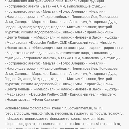
объединения или физические лица, выполняющие функции
иностранного агента», а так же СМИ, выполняющие функции
иностранного агента: «Медуза»; «Голос Америки»; «Реалии»;
«Настоящее время»; «Радио свободы»; Пономарев Лев; Пономарев
Илья; Савицкая; Маркелов; Камалягин; Апахончич; Макаревич; Дудь;
Гордон; Жданов; Медведев; Федоров; Михаил Касьянов; Дмитрий
Муратов; Михаил Ходорковский; «Сова»; «Альянс врачей»; «РКК»
«Центр Левады»; «Мемориал»; «Голос»; «Человек и Закон»; «Дождь»;
«Медиазона»; «Deutsche Welle»; СМК «Кавказский узел»; «Insider»;
«Новая газета», «Некоммерческие организации, незарегистрированные
общественные объединения или физические лица, выполняющие
функции иностранного агента», а так же СМИ, выполняющие функции
иностранного агента: «Медуза»; «Голос Америки»; «Реалии»;
«Настоящее время»; «Радио свободы»; Пономарев Лев; Пономарев
Илья; Савицкая; Маркелов; Камалягин; Апахончич; Макаревич; Дудь;
Гордон; Жданов; Медведев; Федоров; Михаил Касьянов; Дмитрий
Муратов; Михаил Ходорковский; «Сова»; «Альянс врачей»; «РКК»
«Центр Левады»; «Мемориал»; «Голос»; «Человек и Закон»; «Дождь»;
«Медиазона»; «Deutsche Welle»; СМК «Кавказский узел»; «Insider»;
«Новая газета»; «Фонд Карнеги»
Использованы фотографии: kremlin.ru, government.ru, mil.ru,
rosguard.gov.ru, мвд.рф, fsb.ru, sledcom.ru, svr.gov.ru, scrf.gov.ru, fso.gov.ru,
mchs.gov.ru, genproc.gov.ru, duma.gov.ru, council.gov.ru, mid.ru,
minpromtorg.gov.ru, roscosmos.ru, roe.ru, rostec.ru, uacrussia.ru, aoosk.ru,