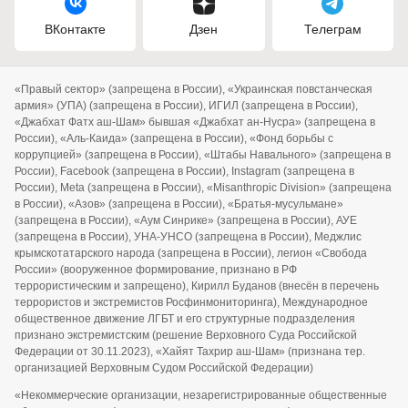
ВКонтакте
Дзен
Телеграм
«Правый сектор» (запрещена в России), «Украинская повстанческая
армия» (УПА) (запрещена в России), ИГИЛ (запрещена в России),
«Джабхат Фатх аш-Шам» бывшая «Джабхат ан-Нусра» (запрещена в
России), «Аль-Каида» (запрещена в России), «Фонд борьбы с
коррупцией» (запрещена в России), «Штабы Навального» (запрещена в
России), Facebook (запрещена в России), Instagram (запрещена в
России), Meta (запрещена в России), «Misanthropic Division» (запрещена
в России), «Азов» (запрещена в России), «Братья-мусульмане»
(запрещена в России), «Аум Синрике» (запрещена в России), АУЕ
(запрещена в России), УНА-УНСО (запрещена в России), Меджлис
крымскотатарского народа (запрещена в России), легион «Свобода
России» (вооруженное формирование, признано в РФ
террористическим и запрещено), Кирилл Буданов (внесён в перечень
террористов и экстремистов Росфинмониторинга), Международное
общественное движение ЛГБТ и его структурные подразделения
признано экстремистским (решение Верховного Суда Российской
Федерации от 30.11.2023), «Хайят Тахрир аш-Шам» (признана тер.
организацией Верховным Судом Российской Федерации)
«Некоммерческие организации, незарегистрированные общественные