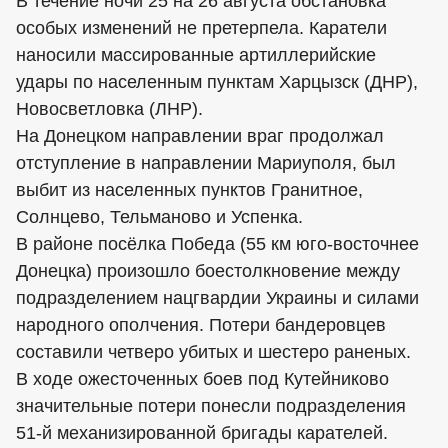
В течение ночи 25 на 26 августа обстановка
особых изменений не претерпела. Каратели
наносили массированные артиллерийские
удары по населенным пунктам Харцызск (ДНР),
Новосветловка (ЛНР).
На Донецком направлении враг продолжал
отступление в направлении Мариуполя, был
выбит из населенных пунктов Гранитное,
Солнцево, Тельманово и Успенка.
В районе посёлка Победа (55 км юго-восточнее
Донецка) произошло боестолкновение между
подразделением нацгвардии Украины и силами
народного ополчения. Потери бандеровцев
составили четверо убитых и шестеро раненых.
В ходе ожесточенных боев под Кутейниково
значительные потери понесли подразделения
51-й механизированной бригады карателей.