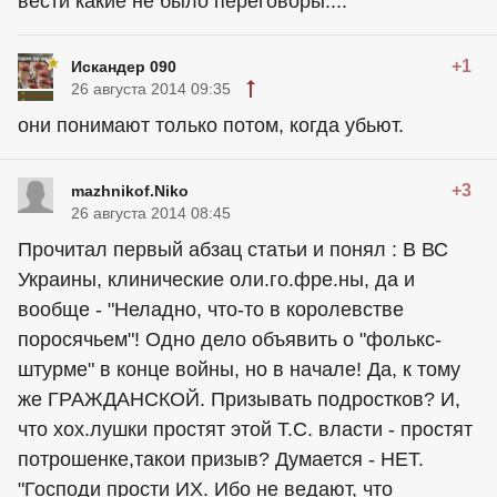
вести какие не было переговоры....
+1
Искандер 090
26 августа 2014 09:35
они понимают только потом, когда убьют.
+3
mazhnikof.Niko
26 августа 2014 08:45
Прочитал первый абзац статьи и понял : В ВС
Украины, клинические оли.го.фре.ны, да и
вообще - "Неладно, что-то в королевстве
поросячьем"! Одно дело объявить о "фолькс-
штурме" в конце войны, но в начале! Да, к тому
же ГРАЖДАНСКОЙ. Призывать подростков? И,
что хох.лушки простят этой Т.С. власти - простят
потрошенке,такои призыв? Думается - НЕТ.
"Господи прости ИХ. Ибо не ведают, что