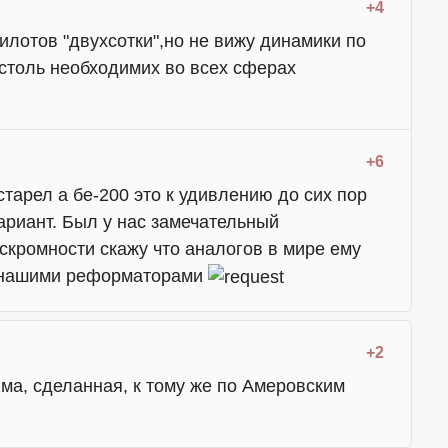
+4
лотов "двухсотки",но не вижу динамики по
столь необходимих во всех сферах
+6
тарел а бе-200 это к удивлению до сих пор
ариант. Был у нас замечательный
скромности скажу что аналогов в мире ему
с нашими реформаторами
+2
ма, сделанная, к тому же по Амеровским