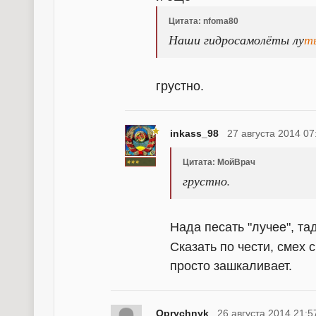
Цитата: nfoma80
Наши гидросамолёты лу
т
грустно.
inkass_98
27 августа 2014 07
Цитата: МойВрач
грустно.
Нада песать "лучее", т
Сказать по чести, смех 
просто зашкаливает.
Oprychnyk
26 августа 2014 21:5