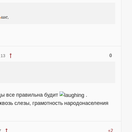
ь
ше,
0
:13
ады все правильна будит
.
сквозь слезы, грамотность народонаселения
+2
7