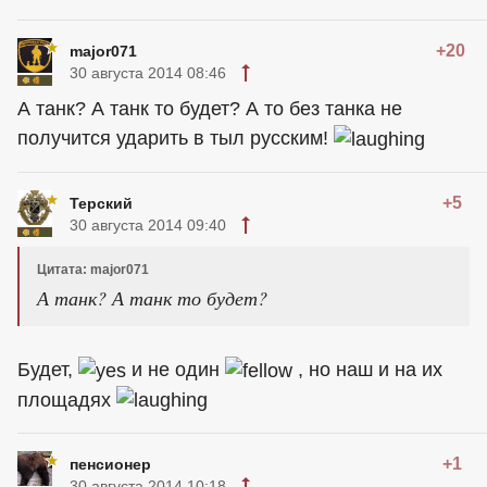
+20
major071
30 августа 2014 08:46
А танк? А танк то будет? А то без танка не
получится ударить в тыл русским!
+5
Терский
30 августа 2014 09:40
Цитата: major071
А танк? А танк то будет?
Будет,
и не один
, но наш и на их
площадях
+1
пенсионер
30 августа 2014 10:18