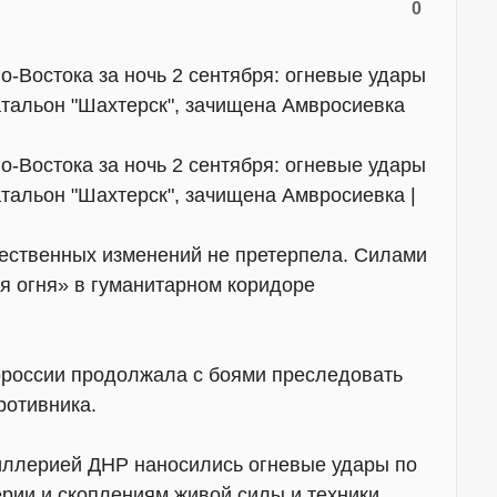
0
Востока за ночь 2 сентября: огневые удары
атальон "Шахтерск", зачищена Амвросиевка
Востока за ночь 2 сентября: огневые удары
атальон "Шахтерск", зачищена Амвросиевка |
щественных изменений не претерпела. Силами
 огня» в гуманитарном коридоре
ороссии продолжала с боями преследовать
ротивника.
иллерией ДНР наносились огневые удары по
ии и скоплениям живой силы и техники