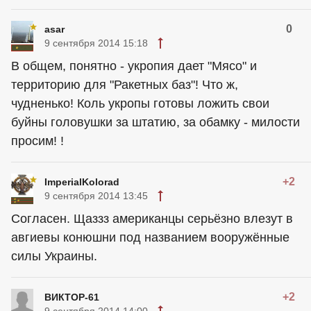
0
asar
9 сентября 2014 15:18
В общем, понятно - укропия дает "Мясо" и
территорию для "Ракетных баз"! Что ж,
чудненько! Коль укропы готовы ложить свои
буйны головушки за штатию, за обамку - милости
просим! !
+2
ImperialKolorad
9 сентября 2014 13:45
Согласен. Щаззз
американцы
серьёзно влезут в
авгиевы конюшни под названием вооружённые
силы Украины.
+2
ВИКТОР-61