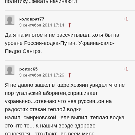
политику...зевать начинают.т
+1
коловрат77
9 сентября 2014 17:14
Да я на многое и не рассчитывал, хотя бы на
уровне Россия-водка-Путин, Украина-сало-
Педро Сангрэ.
+1
portoc65
9 сентября 2014 17:26
Я не давно зашел в кафе.хозяин увидел что не
португальский абориген,спрашивает
украньяно...отвечаю что неа руссия..он на
радостях стакан теплой водки
налил..смирновской...еле выпил..теплая водка
это что то... К нашим везде здорово
относятся...это факт...во всем мире...