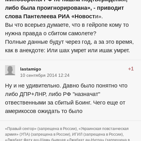
либо была проигнорирована», - приводит
слова Пантелеева РИА «Новост
и».
Вы что всерьез думаете, что в гейропе кому то
нужна правда о сбитом самолете?
Полные данные будут через год, а за это время,
как в анекдоте: Или шах умрет или ишак умрет.
+1
lastamigo
10 сентября 2014 12:24
Ну и не удивительно. Давно было понятно что
либо ДПР+ЛНР, либо РФ "назначат"
отвественными за сбитый Боинг. Чего еще от
америкосов ожидать то было
«Правый сектор» (запрещена в России), «Украинская повстанческая
армия» (УПА) (запрещена в России), ИГИЛ (запрещена в России),
«Джабхат Фатх аш-Шам» бывшая «Джабхат ан-Нусра» (запрещена в