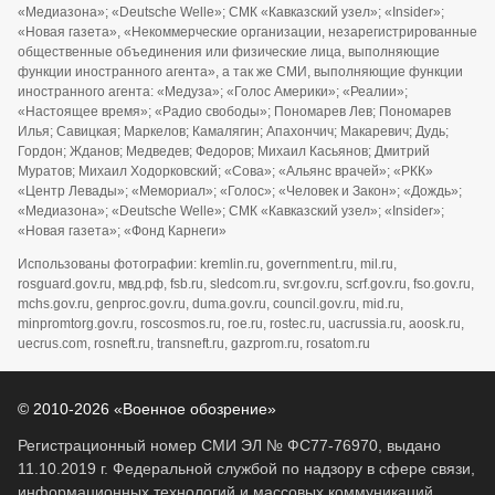
«Медиазона»; «Deutsche Welle»; СМК «Кавказский узел»; «Insider»;
«Новая газета», «Некоммерческие организации, незарегистрированные
общественные объединения или физические лица, выполняющие
функции иностранного агента», а так же СМИ, выполняющие функции
иностранного агента: «Медуза»; «Голос Америки»; «Реалии»;
«Настоящее время»; «Радио свободы»; Пономарев Лев; Пономарев
Илья; Савицкая; Маркелов; Камалягин; Апахончич; Макаревич; Дудь;
Гордон; Жданов; Медведев; Федоров; Михаил Касьянов; Дмитрий
Муратов; Михаил Ходорковский; «Сова»; «Альянс врачей»; «РКК»
«Центр Левады»; «Мемориал»; «Голос»; «Человек и Закон»; «Дождь»;
«Медиазона»; «Deutsche Welle»; СМК «Кавказский узел»; «Insider»;
«Новая газета»; «Фонд Карнеги»
Использованы фотографии: kremlin.ru, government.ru, mil.ru,
rosguard.gov.ru, мвд.рф, fsb.ru, sledcom.ru, svr.gov.ru, scrf.gov.ru, fso.gov.ru,
mchs.gov.ru, genproc.gov.ru, duma.gov.ru, council.gov.ru, mid.ru,
minpromtorg.gov.ru, roscosmos.ru, roe.ru, rostec.ru, uacrussia.ru, aoosk.ru,
uecrus.com, rosneft.ru, transneft.ru, gazprom.ru, rosatom.ru
© 2010-2026 «Военное обозрение»
Регистрационный номер СМИ ЭЛ № ФС77-76970, выдано
11.10.2019 г. Федеральной службой по надзору в сфере связи,
информационных технологий и массовых коммуникаций