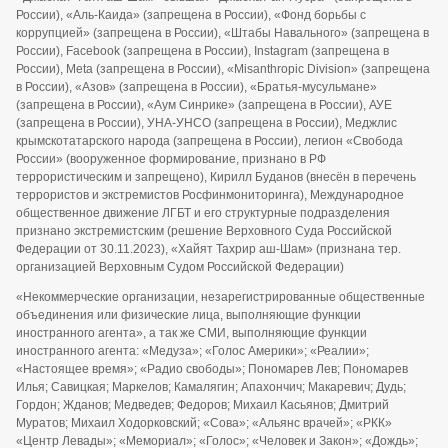
России), «Аль-Каида» (запрещена в России), «Фонд борьбы с
коррупцией» (запрещена в России), «Штабы Навального» (запрещена в
России), Facebook (запрещена в России), Instagram (запрещена в
России), Meta (запрещена в России), «Misanthropic Division» (запрещена
в России), «Азов» (запрещена в России), «Братья-мусульмане»
(запрещена в России), «Аум Синрике» (запрещена в России), АУЕ
(запрещена в России), УНА-УНСО (запрещена в России), Меджлис
крымскотатарского народа (запрещена в России), легион «Свобода
России» (вооруженное формирование, признано в РФ
террористическим и запрещено), Кирилл Буданов (внесён в перечень
террористов и экстремистов Росфинмониторинга), Международное
общественное движение ЛГБТ и его структурные подразделения
признано экстремистским (решение Верховного Суда Российской
Федерации от 30.11.2023), «Хайят Тахрир аш-Шам» (признана тер.
организацией Верховным Судом Российской Федерации)
«Некоммерческие организации, незарегистрированные общественные
объединения или физические лица, выполняющие функции
иностранного агента», а так же СМИ, выполняющие функции
иностранного агента: «Медуза»; «Голос Америки»; «Реалии»;
«Настоящее время»; «Радио свободы»; Пономарев Лев; Пономарев
Илья; Савицкая; Маркелов; Камалягин; Апахончич; Макаревич; Дудь;
Гордон; Жданов; Медведев; Федоров; Михаил Касьянов; Дмитрий
Муратов; Михаил Ходорковский; «Сова»; «Альянс врачей»; «РКК»
«Центр Левады»; «Мемориал»; «Голос»; «Человек и Закон»; «Дождь»;