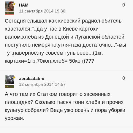
0
HAM
11 сентября 2014 19:30
Сегодня слышал как киевский радиолюбитель
хвастался:"..да у нас в Киеве картохи
валом,хлеба из Донецкой и Луганской областей
поступило немеряно,угля-газа достаточно..."-мы
тут,наверное,ну совсем тупыееее...(1кг.
картохи=1гр.70коп,хлеб= 50коп)???
0
abrakadabre
12 сентября 2014 14:57
А что там их Статком говорит о засеянных
площадях? Сколько тысяч тонн хлеба и прочих
культур собрали? Ведь ужо осень и пора уборки
урожая.