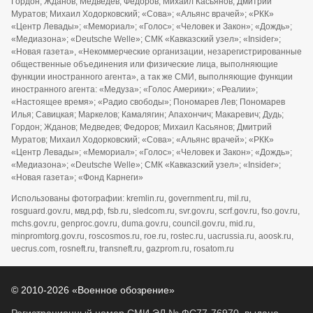
Гордон; Жданов; Медведев; Федоров; Михаил Касьянов; Дмитрий
Муратов; Михаил Ходорковский; «Сова»; «Альянс врачей»; «РКК»
«Центр Левады»; «Мемориал»; «Голос»; «Человек и Закон»; «Дождь»;
«Медиазона»; «Deutsche Welle»; СМК «Кавказский узел»; «Insider»;
«Новая газета», «Некоммерческие организации, незарегистрированные
общественные объединения или физические лица, выполняющие
функции иностранного агента», а так же СМИ, выполняющие функции
иностранного агента: «Медуза»; «Голос Америки»; «Реалии»;
«Настоящее время»; «Радио свободы»; Пономарев Лев; Пономарев
Илья; Савицкая; Маркелов; Камалягин; Апахончич; Макаревич; Дудь;
Гордон; Жданов; Медведев; Федоров; Михаил Касьянов; Дмитрий
Муратов; Михаил Ходорковский; «Сова»; «Альянс врачей»; «РКК»
«Центр Левады»; «Мемориал»; «Голос»; «Человек и Закон»; «Дождь»;
«Медиазона»; «Deutsche Welle»; СМК «Кавказский узел»; «Insider»;
«Новая газета»; «Фонд Карнеги»
Использованы фотографии: kremlin.ru, government.ru, mil.ru,
rosguard.gov.ru, мвд.рф, fsb.ru, sledcom.ru, svr.gov.ru, scrf.gov.ru, fso.gov.ru,
mchs.gov.ru, genproc.gov.ru, duma.gov.ru, council.gov.ru, mid.ru,
minpromtorg.gov.ru, roscosmos.ru, roe.ru, rostec.ru, uacrussia.ru, aoosk.ru,
uecrus.com, rosneft.ru, transneft.ru, gazprom.ru, rosatom.ru
© 2010-2026 «Военное обозрение»