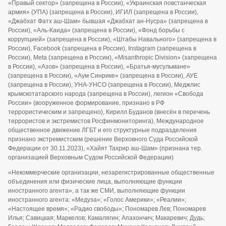
«Правый сектор» (запрещена в России), «Украинская повстанческая
армия» (УПА) (запрещена в России), ИГИЛ (запрещена в России),
«Джабхат Фатх аш-Шам» бывшая «Джабхат ан-Нусра» (запрещена в
России), «Аль-Каида» (запрещена в России), «Фонд борьбы с
коррупцией» (запрещена в России), «Штабы Навального» (запрещена в
России), Facebook (запрещена в России), Instagram (запрещена в
России), Meta (запрещена в России), «Misanthropic Division» (запрещена
в России), «Азов» (запрещена в России), «Братья-мусульмане»
(запрещена в России), «Аум Синрике» (запрещена в России), АУЕ
(запрещена в России), УНА-УНСО (запрещена в России), Меджлис
крымскотатарского народа (запрещена в России), легион «Свобода
России» (вооруженное формирование, признано в РФ
террористическим и запрещено), Кирилл Буданов (внесён в перечень
террористов и экстремистов Росфинмониторинга), Международное
общественное движение ЛГБТ и его структурные подразделения
признано экстремистским (решение Верховного Суда Российской
Федерации от 30.11.2023), «Хайят Тахрир аш-Шам» (признана тер.
организацией Верховным Судом Российской Федерации)
«Некоммерческие организации, незарегистрированные общественные
объединения или физические лица, выполняющие функции
иностранного агента», а так же СМИ, выполняющие функции
иностранного агента: «Медуза»; «Голос Америки»; «Реалии»;
«Настоящее время»; «Радио свободы»; Пономарев Лев; Пономарев
Илья; Савицкая; Маркелов; Камалягин; Апахончич; Макаревич; Дудь;