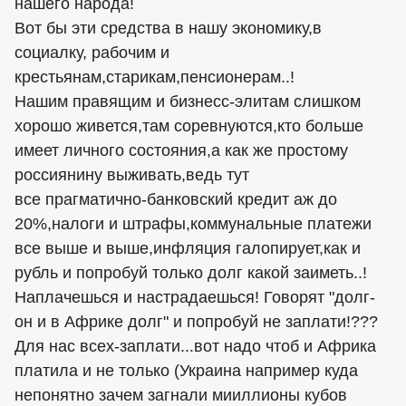
нашего народа!
Вот бы эти средства в нашу экономику,в
социалку, рабочим и
крестьянам,старикам,пенсионерам..!
Нашим правящим и бизнесс-элитам слишком
хорошо живется,там соревнуются,кто больше
имеет личного состояния,а как же простому
россиянину выживать,ведь тут
все прагматично-банковский кредит аж до
20%,налоги и штрафы,коммунальные платежи
все выше и выше,инфляция галопирует,как и
рубль и попробуй только долг какой заиметь..!
Наплачешься и настрадаешься! Говорят "долг-
он и в Африке долг" и попробуй не заплати!???
Для нас всех-заплати...вот надо чтоб и Африка
платила и не только (Украина например куда
непонятно зачем загнали мииллионы кубов