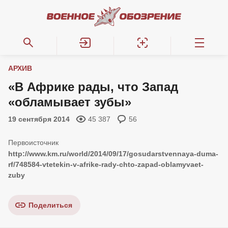
АРХИВ
«В Африке рады, что Запад
«обламывает зубы»
19 сентября 2014
45 387
56
http://www.km.ru/world/2014/09/17/gosudarstvennaya-duma-
rf/748584-vtetekin-v-afrike-rady-chto-zapad-oblamyvaet-
zuby
Поделиться