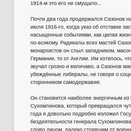
1914-м это его не смущало...
Почти два года продержался Сазонов на
июля 1916-го, когда указ об отставке за
насыщенные событиями, как целая жизнь
по-всякому. Радикалы всех мастей Саз
монархистов он слыл западником, масон
Германии, то от Англии. Им хотелось, 
звучал грозно и величаво, а Сазонов ма
убеждённые либералы, не говоря о соци
сторонником самодержавия.
Он становится наиболее энергичным из
Сухомлинова, который превращался чуть
года я довольно подробно изложил Гос
бездеятельности генерала Сухомлинова.
слово лицом, далеко стоявшим от военн