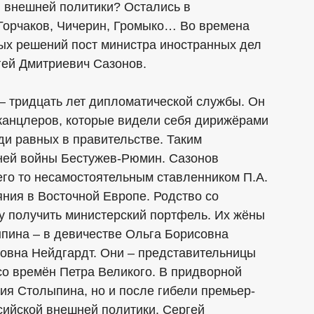
й внешней политики? Остались в
Горчаков, Чичерин, Громыко… Во времена
ных решений пост министра иностранных дел
ей Дмитриевич Сазонов.
 – тридцать лет дипломатической службы. Он
канцлеров, которые видели себя дирижёрами
ди равных в правительстве. Таким
ней войны Бестужев-Рюмин. Сазонов
его то несамостоятельным ставленником П.А.
яния в Восточной Европе. Родство со
 получить министерский портфель. Их жёны
пина – в девичестве Ольга Борисовна
совна Нейдгардт. Они – представительницы
со времён Петра Великого. В придворной
ия Столыпина, но и после гибели премьер-
сийской внешней политики. Сергей