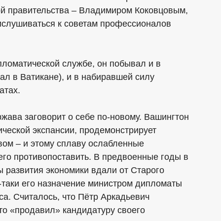
ой правительства – Владимиром Коковцовым,
рислушиваться к советам профессионалов
пломатической службе, он побывал и в
тал в Ватикане), и в набиравшей силу
атах.
жава заговорит о себе по-новому. Вашингтон
ической экспансии, продемонстрирует
вом – и этому сплаву ослабленные
его противопоставить. В предвоенные годы в
 развития экономики вдали от Старого
ё-таки его назначение министром дипломаты
са. Считалось, что Пётр Аркадьевич
то «продавил» кандидатуру своего