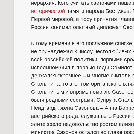
иерархия. Кого считать светочами наше
исторической
памяти народа Бестужев, 
Первой мировой, в пору принятия глав
России занимал опытный дипломат Серг
К тому времени в его послужном списке
не принадлежал к числу честолюбивых 
всей российской политики, первыми сре
исполином был в первые годы Семилет
держался скромнее – и многие считали 
Столыпина, то агентом британского вли
Столыпиным и впрямь помогло Сазонову
были родными сёстрами. Супруга Столы
Нейдгардт, жена Сазонова – Анна Бори
австрийского рода, служившего России 
элите зрело недовольство ростом влиян
министра Сазонов остался во главе рос