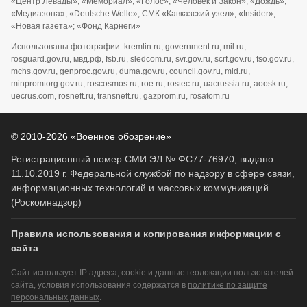
«Центр Левады»; «Мемориал»; «Голос»; «Человек и Закон»; «Дождь»;
«Медиазона»; «Deutsche Welle»; СМК «Кавказский узел»; «Insider»;
«Новая газета»; «Фонд Карнеги»
Использованы фотографии: kremlin.ru, government.ru, mil.ru,
rosguard.gov.ru, мвд.рф, fsb.ru, sledcom.ru, svr.gov.ru, scrf.gov.ru, fso.gov.ru,
mchs.gov.ru, genproc.gov.ru, duma.gov.ru, council.gov.ru, mid.ru,
minpromtorg.gov.ru, roscosmos.ru, roe.ru, rostec.ru, uacrussia.ru, aoosk.ru,
uecrus.com, rosneft.ru, transneft.ru, gazprom.ru, rosatom.ru
© 2010-2026 «Военное обозрение»
Регистрационный номер СМИ ЭЛ № ФС77-76970, выдано
11.10.2019 г. Федеральной службой по надзору в сфере связи,
информационных технологий и массовых коммуникаций
(Роскомнадзор)
Правила использования и копирования информации с
сайта
Сайт использует IP адреса, cookie и данные геолокации пользователей
сайта, условия использования содержатся в
политике по защите
персональных данных
.