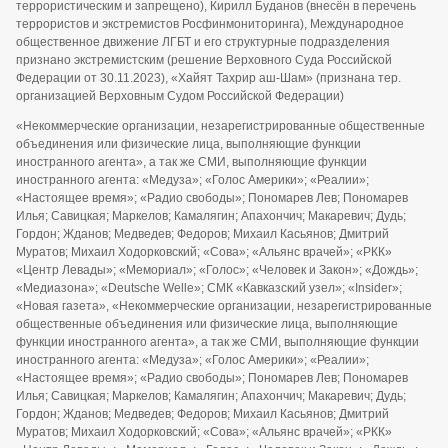
террористическим и запрещено), Кирилл Буданов (внесён в перечень
террористов и экстремистов Росфинмониторинга), Международное
общественное движение ЛГБТ и его структурные подразделения
признано экстремистским (решение Верховного Суда Российской
Федерации от 30.11.2023), «Хайят Тахрир аш-Шам» (признана тер.
организацией Верховным Судом Российской Федерации)
«Некоммерческие организации, незарегистрированные общественные
объединения или физические лица, выполняющие функции
иностранного агента», а так же СМИ, выполняющие функции
иностранного агента: «Медуза»; «Голос Америки»; «Реалии»;
«Настоящее время»; «Радио свободы»; Пономарев Лев; Пономарев
Илья; Савицкая; Маркелов; Камалягин; Апахончич; Макаревич; Дудь;
Гордон; Жданов; Медведев; Федоров; Михаил Касьянов; Дмитрий
Муратов; Михаил Ходорковский; «Сова»; «Альянс врачей»; «РКК»
«Центр Левады»; «Мемориал»; «Голос»; «Человек и Закон»; «Дождь»;
«Медиазона»; «Deutsche Welle»; СМК «Кавказский узел»; «Insider»;
«Новая газета», «Некоммерческие организации, незарегистрированные
общественные объединения или физические лица, выполняющие
функции иностранного агента», а так же СМИ, выполняющие функции
иностранного агента: «Медуза»; «Голос Америки»; «Реалии»;
«Настоящее время»; «Радио свободы»; Пономарев Лев; Пономарев
Илья; Савицкая; Маркелов; Камалягин; Апахончич; Макаревич; Дудь;
Гордон; Жданов; Медведев; Федоров; Михаил Касьянов; Дмитрий
Муратов; Михаил Ходорковский; «Сова»; «Альянс врачей»; «РКК»