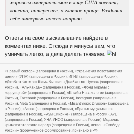
мировым империализмом в лице США воевать,
конечно, интереснее, а главное проще. Раздавай
себе интервью налево-направо.
Ответы на своё высказывание найдете в
комментах ниже. Отсюда и минусы вам, что
умничать легко, а дела делать тяжелее.
«Правый сектор» (запрещена в России), «Украинская повстанческая
армия» (УПА) (запрещена в России), ИГИЛ (запрещена в России),
«Джабхат Фатх аш-Шам» бывшая «Джабхат ан-Нусра» (запрещена в
России), «Аль-Каида» (запрещена в России), «Фонд борьбы с
коррупцией» (запрещена в России), «Штабы Навального» (запрещена в
России), Facebook (запрещена в России), Instagram (запрещена в
России), Meta (запрещена в России), «Misanthropic Division» (запрещена
в России), «Азов» (запрещена в России), «Братья-мусульмане»
(запрещена в России), «Аум Синрике» (запрещена в России), АУЕ
(запрещена в России), УНА-УНСО (запрещена в России), Меджлис
крымскотатарского народа (запрещена в России), легион «Свобода
России» (вооруженное формирование, признано в РФ