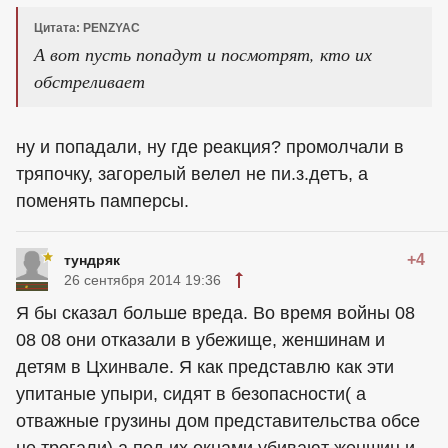
Цитата: PENZYAC
А вот пусть попадут и посмотрят, кто их
обстреливает
ну и попадали, ну где реакция? промолчали в
тряпочку, загорелый велел не пи.з.детъ, а
поменять памперсы.
+4
тундряк
26 сентября 2014 19:36
Я бы сказал больше вреда. Во время войны 08
08 08 они отказали в убежище, женшинам и
детям в Цхинвале. Я как представлю как эти
упитаные упыри, сидят в безопасности( а
отважные грузины дом представительства обсе
не трогали) а под их окнами убивают женшин и