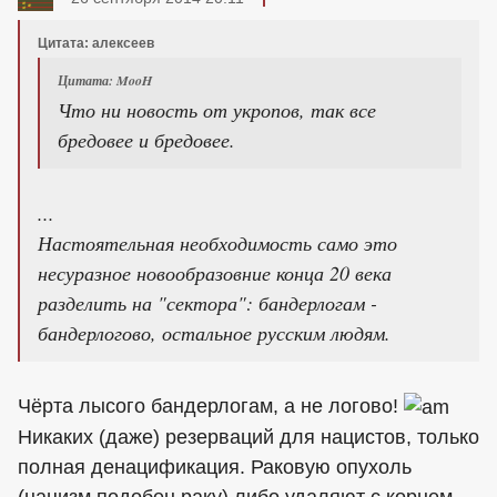
Цитата: алексеев
Цитата: MooH
Что ни новость от укропов, так все
бредовее и бредовее.
...
Настоятельная необходимость само это
несуразное новообразовние конца 20 века
разделить на "сектора": бандерлогам -
бандерлогово, остальное русским людям.
Чёрта лысого бандерлогам, а не логово!
Никаких (даже) резерваций для нацистов, только
полная денацификация. Раковую опухоль
(нацизм подобен раку) либо удаляют с корнем,