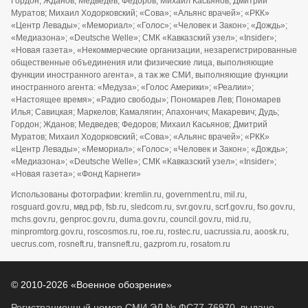
Гордон; Жданов; Медведев; Федоров; Михаил Касьянов; Дмитрий
Муратов; Михаил Ходорковский; «Сова»; «Альянс врачей»; «РКК»
«Центр Левады»; «Мемориал»; «Голос»; «Человек и Закон»; «Дождь»;
«Медиазона»; «Deutsche Welle»; СМК «Кавказский узел»; «Insider»;
«Новая газета», «Некоммерческие организации, незарегистрированные
общественные объединения или физические лица, выполняющие
функции иностранного агента», а так же СМИ, выполняющие функции
иностранного агента: «Медуза»; «Голос Америки»; «Реалии»;
«Настоящее время»; «Радио свободы»; Пономарев Лев; Пономарев
Илья; Савицкая; Маркелов; Камалягин; Апахончич; Макаревич; Дудь;
Гордон; Жданов; Медведев; Федоров; Михаил Касьянов; Дмитрий
Муратов; Михаил Ходорковский; «Сова»; «Альянс врачей»; «РКК»
«Центр Левады»; «Мемориал»; «Голос»; «Человек и Закон»; «Дождь»;
«Медиазона»; «Deutsche Welle»; СМК «Кавказский узел»; «Insider»;
«Новая газета»; «Фонд Карнеги»
Использованы фотографии: kremlin.ru, government.ru, mil.ru,
rosguard.gov.ru, мвд.рф, fsb.ru, sledcom.ru, svr.gov.ru, scrf.gov.ru, fso.gov.ru,
mchs.gov.ru, genproc.gov.ru, duma.gov.ru, council.gov.ru, mid.ru,
minpromtorg.gov.ru, roscosmos.ru, roe.ru, rostec.ru, uacrussia.ru, aoosk.ru,
uecrus.com, rosneft.ru, transneft.ru, gazprom.ru, rosatom.ru
© 2010-2026 «Военное обозрение»
Регистрационный номер СМИ ЭЛ № ФС77-76970, выдано