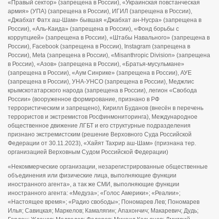
«Правый сектор» (запрещена в России), «Украинская повстанческая
армия» (УПА) (запрещена в России), ИГИЛ (запрещена в России),
«Джабхат Фатх аш-Шам» бывшая «Джабхат ан-Нусра» (запрещена в
России), «Аль-Каида» (запрещена в России), «Фонд борьбы с
коррупцией» (запрещена в России), «Штабы Навального» (запрещена в
России), Facebook (запрещена в России), Instagram (запрещена в
России), Meta (запрещена в России), «Misanthropic Division» (запрещена
в России), «Азов» (запрещена в России), «Братья-мусульмане»
(запрещена в России), «Аум Синрике» (запрещена в России), АУЕ
(запрещена в России), УНА-УНСО (запрещена в России), Меджлис
крымскотатарского народа (запрещена в России), легион «Свобода
России» (вооруженное формирование, признано в РФ
террористическим и запрещено), Кирилл Буданов (внесён в перечень
террористов и экстремистов Росфинмониторинга), Международное
общественное движение ЛГБТ и его структурные подразделения
признано экстремистским (решение Верховного Суда Российской
Федерации от 30.11.2023), «Хайят Тахрир аш-Шам» (признана тер.
организацией Верховным Судом Российской Федерации)
«Некоммерческие организации, незарегистрированные общественные
объединения или физические лица, выполняющие функции
иностранного агента», а так же СМИ, выполняющие функции
иностранного агента: «Медуза»; «Голос Америки»; «Реалии»;
«Настоящее время»; «Радио свободы»; Пономарев Лев; Пономарев
Илья; Савицкая; Маркелов; Камалягин; Апахончич; Макаревич; Дудь;