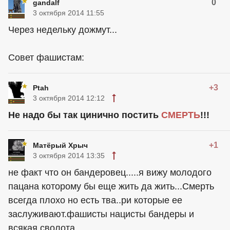
0
gandalf
3 октября 2014 11:55
Через недельку дожмут...
Совет фашистам:
+3
Ptah
3 октября 2014 12:12
Не надо бы так цинично постить
СМЕРТЬ
!!!
+1
Матёрый Хрыч
3 октября 2014 13:35
не факт что он бандеровец.....я вижу молодого
пацана которому бы еще жить да жить...Смерть
всегда плохо но есть тва..ри которые ее
заслуживают.фашисты нацисты бандеры и
всякая сволота