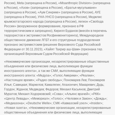
России), Meta (запрещена в России), «Misanthropic Division» (запрещена
в России), «Азов» (запрещена в России), «Братья-мусульмане»
(запрещена в России), «Аум Синрике» (запрещена в России), АУЕ
(запрещена в России), УНА-УНСО (запрещена в России), Меджлис
крымскотатарского народа (запрещена в России), легион «Свобода
России» (вооруженное формирование, признано в РФ
террористическим и запрещено), Кирилл Буданов (внесён в перечень
террористов и экстремистов Росфинмониторинга), Международное
общественное движение ЛГБТ и его структурные подразделения
признано экстремистским (решение Верховного Суда Российской
Федерации от 30.11.2023), «Хайят Тахрир аш-Шам» (признана тер.
организацией Верховным Судом Российской Федерации)
«Некоммерческие организации, незарегистрированные общественные
объединения или физические лица, выполняющие функции
иностранного агента», а так же СМИ, выполняющие функции
иностранного агента: «Медуза»; «Голос Америки»; «Реалии»;
«Настоящее время»; «Радио свободы»; Пономарев Лев; Пономарев
Илья; Савицкая; Маркелов; Камалягин; Апахончич; Макаревич; Дудь;
Гордон; Жданов; Медведев; Федоров; Михаил Касьянов; Дмитрий
Муратов; Михаил Ходорковский; «Сова»; «Альянс врачей»; «РКК»
«Центр Левады»; «Мемориал»; «Голос»; «Человек и Закон»; «Дождь»;
«Медиазона»; «Deutsche Welle»; СМК «Кавказский узел»; «Insider»;
«Новая газета», «Некоммерческие организации, незарегистрированные
общественные объединения или физические лица, выполняющие