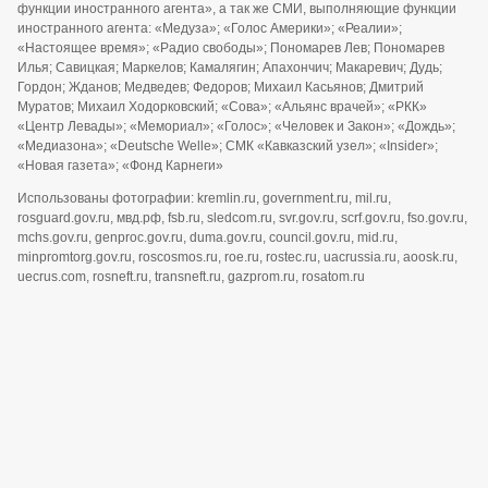
функции иностранного агента», а так же СМИ, выполняющие функции
иностранного агента: «Медуза»; «Голос Америки»; «Реалии»;
«Настоящее время»; «Радио свободы»; Пономарев Лев; Пономарев
Илья; Савицкая; Маркелов; Камалягин; Апахончич; Макаревич; Дудь;
Гордон; Жданов; Медведев; Федоров; Михаил Касьянов; Дмитрий
Муратов; Михаил Ходорковский; «Сова»; «Альянс врачей»; «РКК»
«Центр Левады»; «Мемориал»; «Голос»; «Человек и Закон»; «Дождь»;
«Медиазона»; «Deutsche Welle»; СМК «Кавказский узел»; «Insider»;
«Новая газета»; «Фонд Карнеги»
Использованы фотографии: kremlin.ru, government.ru, mil.ru,
rosguard.gov.ru, мвд.рф, fsb.ru, sledcom.ru, svr.gov.ru, scrf.gov.ru, fso.gov.ru,
mchs.gov.ru, genproc.gov.ru, duma.gov.ru, council.gov.ru, mid.ru,
minpromtorg.gov.ru, roscosmos.ru, roe.ru, rostec.ru, uacrussia.ru, aoosk.ru,
uecrus.com, rosneft.ru, transneft.ru, gazprom.ru, rosatom.ru