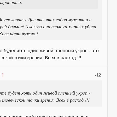
аэропорта.
бочек ловить..Давите этих гадов мужики и в
рей дальше! (сколько они сволочи мирных убили
 Киев идти нужно !
 будет хоть один живой пленный укроп - это
ской точки зрения. Всех в расход !!!
-12
рте будет хоть один живой пленный укроп -
еловеческой точки зрения. Всех в расход !!!
чно померкнет(в моих глазах давно но в