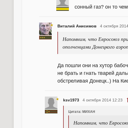
сонный газ? он то че
Виталий Анисимов
4 октября 2014
Напомним, что Евросоюз приг
ополченцами Донецкого аэро
Да пошли они на хутор бабоч
не брать и гнать тварей дал
обстреливая Донецк..) На Ки
ksv1973
4 октября 2014 12:23
Цитата: МИХАН
Напомним, что Евросоюз