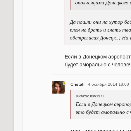
ополченцами Донецкого 
Да пошли они на хутор ба
плен не брать и гнать тва
обстреливая Донецк..) На
Если в Донецком аэропорте
будет аморально с человече
Cristall
4 октября 2014 18:08
Цитата: ksv1973
Если в Донецком аэропо
это будет аморально с ч
мда...идея ополчения то