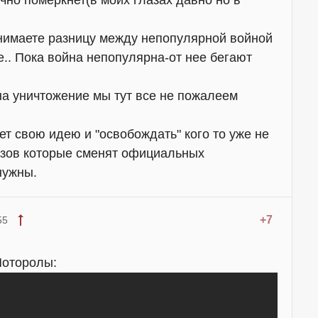
нимаете разницу между непопулярной войной
е.. Пока война непопулярна-от нее бегают
 на уничтожение мы тут все не пожалеем
т свою идею и "освобождать" кого то уже не
езов которые сменят официальных
нужны.
+7
55
Моторолы: