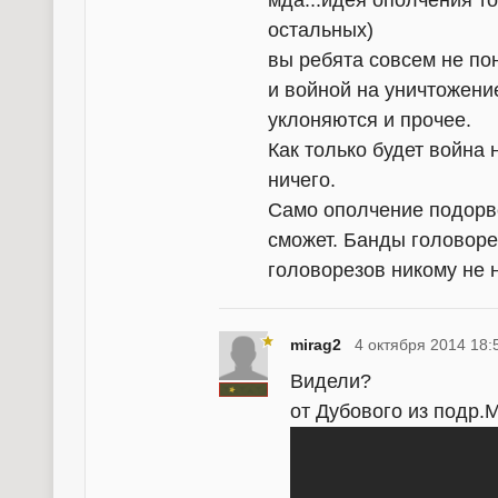
остальных)
вы ребята совсем не по
и войной на уничтожени
уклоняются и прочее.
Как только будет война
ничего.
Само ополчение подорве
сможет. Банды головор
головорезов никому не 
mirag2
4 октября 2014 18:
Видели?
от Дубового из подр.