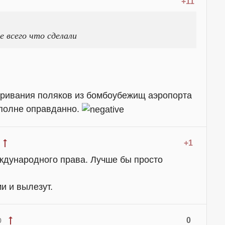
+11
е всего что сделали
уривания поляков из бомбоубежищ аэропорта
вполне оправданно.
+1
еждународного права. Лучше бы просто
ми и вылезут.
0
0