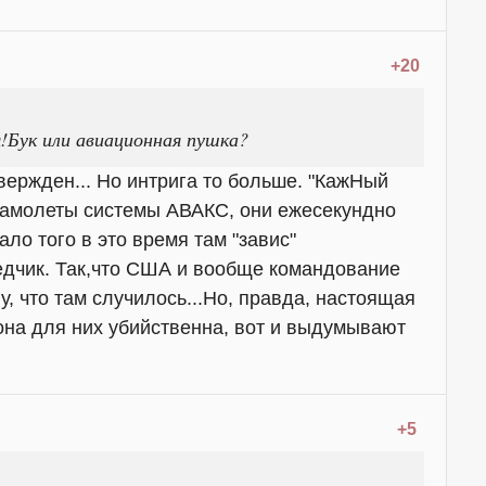
+20
!Бук или авиационная пушка?
твержден... Но интрига то больше. "КажНый
 самолеты системы АВАКС, они ежесекундно
ло того в это время там "завис"
ведчик. Так,что США и вообще командование
, что там случилось...Но, правда, настоящая
 она для них убийственна, вот и выдумывают
+5