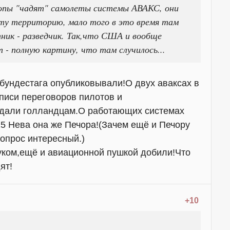
опы "чадят" самолеты системы АВАКС, они
ту территорию, мало того в это время там
тник - разведчик. Так,что США и вообще
- полную картину, что там случилось...
 бундестага опубликовывали!О двух аваксах в
аписи переговоров пилотов и
едали голландцам.О работающих системах
5 Нева она же Печора!(Зачем ещё и Печору
опрос интересный.)
уком,ещё и авиационной пушкой добили!Что
ят!
+10