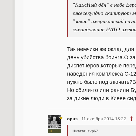
"КажНый дён" в небе Евр
ежесекундно сканируют э
"завис" американский спу
командование НАТО имеют 
Так немчики же оклад для
день убийства боинга.О з
диспетчеров,которые пер
наведения комплекса С-12
нужно было подключать?В
Но сбили-то или ранили Б
за дикие люди в Киеве сид
opus
11 октября 2014 13:22
Цитата: svp67