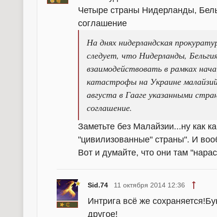
Четыре страны Нидерланды, Бель
соглашение
На днях нидерландская прокурату
следует, что Нидерланды, Бельги
взаимодействовать в рамках нача
катастрофы на Украине малайзийс
августа в Гааге указанными стр
соглашение.
Заметьте без Малайзии...ну как к
"цивилизованные" страны". И воо
Вот и думайте, что они там "нара
Sid.74
11 октября 2014 12:36
Интрига всё же сохраняется!Бу
другое!