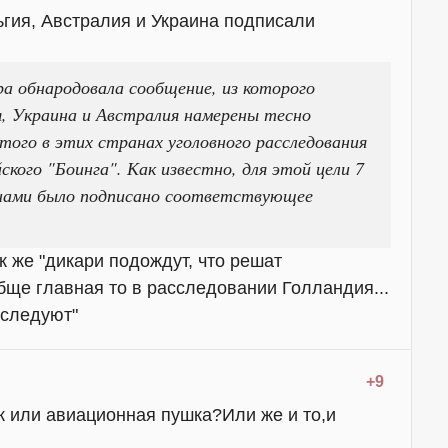
гия, Австралия и Украина подписали
ра обнародовала сообщение, из которого
я, Украина и Австралия намерены тесно
того в этих странах уголовного расследования
кого "Боинга". Как известно, для этой цели 7
анами было подписано соответствующее
ак же "дикари подождут, что решат
бще главная то в расследовании Голландия...
сследуют"
+9
к или авиационная пушка?Или же и то,и