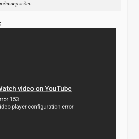
подтвержден..
к