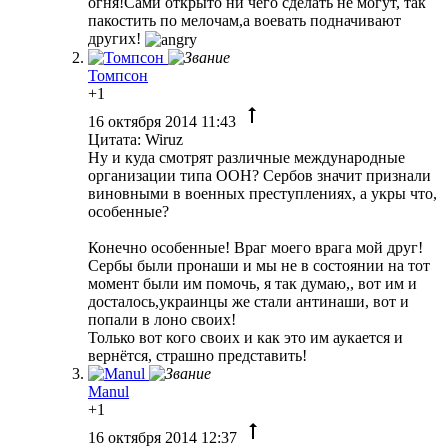
огня!Сами открыто ни чего сделать не могут, так
пакостить по мелочам,а воевать подначивают
других!
Томпсон
+1
16 октября 2014 11:43
Цитата: Wiruz
Ну и куда смотрят различные международные
организации типа ООН? Сербов значит признали
виновными в военных преступлениях, а укpы что,
особенные?
Конечно особенные! Враг моего врага мой друг!
Сербы были пронаши и мы не в состоянии на тот
момент были им помочь, я так думаю,, вот им и
досталось,
украинцы
же стали антинаши, вот и
попали в лоно своих!
Только вот кого своих и как это им аукается и
вернётся, страшно представить!
Manul
+1
16 октября 2014 12:37