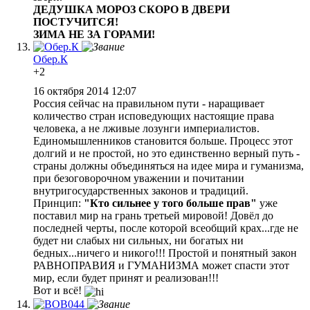
ДЕДУШКА МОРОЗ СКОРО В ДВЕРИ
ПОСТУЧИТСЯ!
ЗИМА НЕ ЗА ГОРАМИ!
Обер.К
+2
16 октября 2014 12:07
Россия сейчас на правильном пути - наращивает
количество стран исповедующих настоящие права
человека, а не лживые лозунги империалистов.
Единомышленников становится больше. Процесс этот
долгий и не простой, но это единственно верный путь -
страны должны объединяться на идее мира и гуманизма,
при безоговорочном уважении и почитании
внутригосударственных законов и традиций.
Принцип:
"Кто сильнее у того больше прав"
уже
поставил мир на грань третьей мировой! Довёл до
последней черты, после которой всеобщий крах...где не
будет ни слабых ни сильных, ни богатых ни
бедных...ничего и никого!!! Простой и понятный закон
РАВНОПРАВИЯ и ГУМАНИЗМА может спасти этот
мир, если будет принят и реализован!!!
Вот и всё!