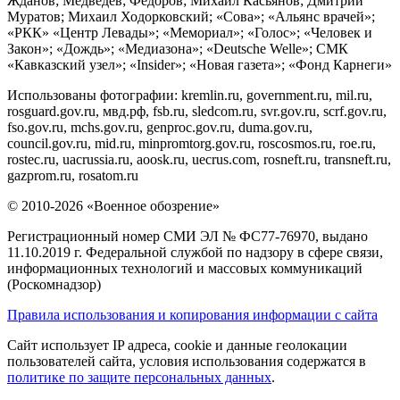
Жданов; Медведев; Федоров; Михаил Касьянов; Дмитрий
Муратов; Михаил Ходорковский; «Сова»; «Альянс врачей»;
«РКК» «Центр Левады»; «Мемориал»; «Голос»; «Человек и
Закон»; «Дождь»; «Медиазона»; «Deutsche Welle»; СМК
«Кавказский узел»; «Insider»; «Новая газета»; «Фонд Карнеги»
Использованы фотографии: kremlin.ru, government.ru, mil.ru,
rosguard.gov.ru, мвд.рф, fsb.ru, sledcom.ru, svr.gov.ru, scrf.gov.ru,
fso.gov.ru, mchs.gov.ru, genproc.gov.ru, duma.gov.ru,
council.gov.ru, mid.ru, minpromtorg.gov.ru, roscosmos.ru, roe.ru,
rostec.ru, uacrussia.ru, aoosk.ru, uecrus.com, rosneft.ru, transneft.ru,
gazprom.ru, rosatom.ru
© 2010-2026 «Военное обозрение»
Регистрационный номер СМИ ЭЛ № ФС77-76970, выдано
11.10.2019 г. Федеральной службой по надзору в сфере связи,
информационных технологий и массовых коммуникаций
(Роскомнадзор)
Правила использования и копирования информации с сайта
Сайт использует IP адреса, cookie и данные геолокации
пользователей сайта, условия использования содержатся в
политике по защите персональных данных
.