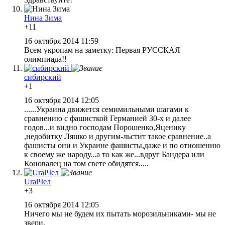
Нина Зима
+11
16 октября 2014 11:59
Всем укропам на заметку: Первая РУССКАЯ
олимпиада!!
сибирский
+1
16 октября 2014 12:05
......Украина движется семимильными шагами к
сравнению с фашисткой Германией 30-х и далее
годов...и видно господам Порошенко,Яценику
,недобитку Ляшко и другим-льстит такое сравнение..а
фашисты они и Украине фашисты,даже и по отношению
к своему же народу...а то как же...вдруг Бандера или
Коновалец на том свете обидятся.....
UralЧел
+3
16 октября 2014 12:05
Ничего мы не будем их пытать морозильниками- мы не
звери.