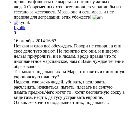
прошлом фашисты не вырезали органы у живых
людей.Современных хохлогестаповцев уволили бы из
гестапо за жестокость.Мразь,она и есть мразь,и нет
предела для деградации этих убожеств!
Lyolik
0
16 октября 2014 16:53
Нет сил и слов всё обсуждать. Говори не говори, а они
своё дело туго знают. Не понятно кто они, и к зверям
нельзя приурочить, ни к людям, вроде правда что то
инопланетное марсианское, нам с Вами чуждое течение
образовалось.
Так может подальше их на Марс отправить их исконную
укроповскую планету?
Надоели уже жечь людей, убивать, насиловать,
расчленять, издеваться, пытать, плевать на святую
память предков.Чего хотят то , хотят бесплатную соску в
виде газа, нефти, да тусу устраивать европпе.
Ох как же хочется подальше от них, подальше....