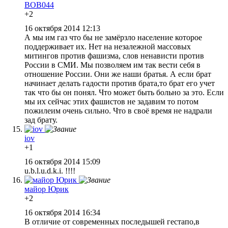
BOB044
+2
16 октября 2014 12:13
А мы им газ что бы не замёрзло население которое
поддерживает их. Нет на незалежной массовых
митингов против фашизма, слов ненависти против
России в СМИ. Мы позволяем им так вести себя в
отношение России. Они же наши братья. А если брат
начинает делать гадости против брата,то брат его учет
так что бы он понял. Что может быть больно за это. Если
мы их сейчас этих фашистов не задавим то потом
пожилеим очень сильно. Что в своё время не надрали
зад брату.
iov
+1
16 октября 2014 15:09
u.b.l.u.d.k.i. !!!!
майор Юрик
+2
16 октября 2014 16:34
В отличие от современных последышей гестапо,в