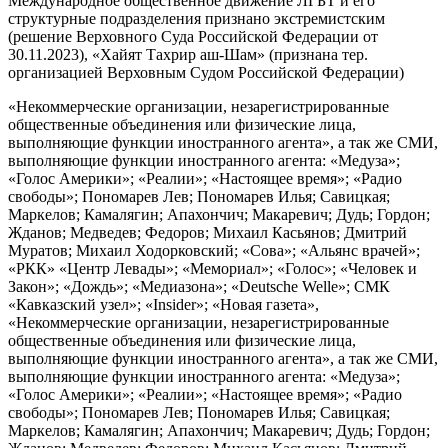
Международное общественное движение ЛГБТ и его
структурные подразделения признано экстремистским
(решение Верховного Суда Российской Федерации от
30.11.2023), «Хайят Тахрир аш-Шам» (признана тер.
организацией Верховным Судом Российской Федерации)
«Некоммерческие организации, незарегистрированные
общественные объединения или физические лица,
выполняющие функции иностранного агента», а так же СМИ,
выполняющие функции иностранного агента: «Медуза»;
«Голос Америки»; «Реалии»; «Настоящее время»; «Радио
свободы»; Пономарев Лев; Пономарев Илья; Савицкая;
Маркелов; Камалягин; Апахончич; Макаревич; Дудь; Гордон;
Жданов; Медведев; Федоров; Михаил Касьянов; Дмитрий
Муратов; Михаил Ходорковский; «Сова»; «Альянс врачей»;
«РКК» «Центр Левады»; «Мемориал»; «Голос»; «Человек и
Закон»; «Дождь»; «Медиазона»; «Deutsche Welle»; СМК
«Кавказский узел»; «Insider»; «Новая газета»,
«Некоммерческие организации, незарегистрированные
общественные объединения или физические лица,
выполняющие функции иностранного агента», а так же СМИ,
выполняющие функции иностранного агента: «Медуза»;
«Голос Америки»; «Реалии»; «Настоящее время»; «Радио
свободы»; Пономарев Лев; Пономарев Илья; Савицкая;
Маркелов; Камалягин; Апахончич; Макаревич; Дудь; Гордон;