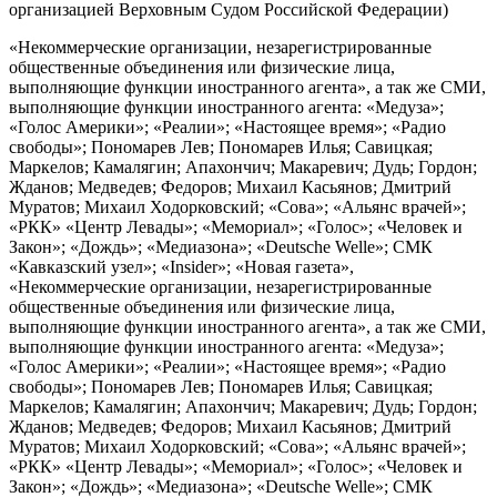
организацией Верховным Судом Российской Федерации)
«Некоммерческие организации, незарегистрированные
общественные объединения или физические лица,
выполняющие функции иностранного агента», а так же СМИ,
выполняющие функции иностранного агента: «Медуза»;
«Голос Америки»; «Реалии»; «Настоящее время»; «Радио
свободы»; Пономарев Лев; Пономарев Илья; Савицкая;
Маркелов; Камалягин; Апахончич; Макаревич; Дудь; Гордон;
Жданов; Медведев; Федоров; Михаил Касьянов; Дмитрий
Муратов; Михаил Ходорковский; «Сова»; «Альянс врачей»;
«РКК» «Центр Левады»; «Мемориал»; «Голос»; «Человек и
Закон»; «Дождь»; «Медиазона»; «Deutsche Welle»; СМК
«Кавказский узел»; «Insider»; «Новая газета»,
«Некоммерческие организации, незарегистрированные
общественные объединения или физические лица,
выполняющие функции иностранного агента», а так же СМИ,
выполняющие функции иностранного агента: «Медуза»;
«Голос Америки»; «Реалии»; «Настоящее время»; «Радио
свободы»; Пономарев Лев; Пономарев Илья; Савицкая;
Маркелов; Камалягин; Апахончич; Макаревич; Дудь; Гордон;
Жданов; Медведев; Федоров; Михаил Касьянов; Дмитрий
Муратов; Михаил Ходорковский; «Сова»; «Альянс врачей»;
«РКК» «Центр Левады»; «Мемориал»; «Голос»; «Человек и
Закон»; «Дождь»; «Медиазона»; «Deutsche Welle»; СМК