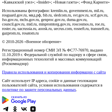
«Кавказский узел»; «Insider»; «Новая газета»; «Фонд Карнеги»
Использованы фотографии: kremlin.ru, government.ru, mil.ru,
rosguard.gov.ru, мвд.рф, fsb.ru, sledcom.ru, svr.gov.ru, scrf.gov.ru,
fso.gov.ru, mchs.gov.ru, genproc.gov.ru, duma.gov.ru,
council.gov.ru, mid.ru, minpromtorg.gov.ru, roscosmos.ru, roe.ru,
rostec.ru, uacrussia.ru, aoosk.ru, uecrus.com, rosneft.ru, transneft.ru,
gazprom.ru, rosatom.ru
© 2010-2026 «Военное обозрение»
Регистрационный номер СМИ ЭЛ № ФС77-76970, выдано
11.10.2019 г. Федеральной службой по надзору в сфере связи,
информационных технологий и массовых коммуникаций
(Роскомнадзор)
Правила использования и копирования информации с сайта
Сайт использует IP адреса, cookie и данные геолокации
пользователей сайта, условия использования содержатся в
политике по защите персональных данных
.