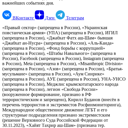
важнейших событиях дня.
ВКонтакте
Дзен
Телеграм
«Правый сектор» (запрещена в России), «Украинская
повстанческая армия» (УПА) (запрещена в России), ИГИЛ
(запрещена в России), «Джабхат Фатх аш-Шам» бывшая
«Джабхат ан-Нусра» (запрещена в России), «Аль-Каида»
(запрещена в России), «Фонд борьбы с коррупцией»
(запрещена в России), «Штабы Навального» (запрещена в
России), Facebook (запрещена в России), Instagram (запрещена
в России), Meta (запрещена в России), «Misanthropic Division»
(запрещена в России), «Азов» (запрещена в России), «Братья-
мусульмане» (запрещена в России), «Аум Синрике»
(запрещена в России), АУЕ (запрещена в России), УНА-УНСО
(запрещена в России), Меджлис крымскотатарского народа
(запрещена в России), легион «Свобода России»
(вооруженное формирование, признано в РФ
террористическим и запрещено), Кирилл Буданов (внесён в
перечень террористов и экстремистов Росфинмониторинга),
Международное общественное движение ЛГБТ и его
структурные подразделения признано экстремистским
(решение Верховного Суда Российской Федерации от
30.11.2023), «Хайят Тахрир аш-Шам» (признана тер.