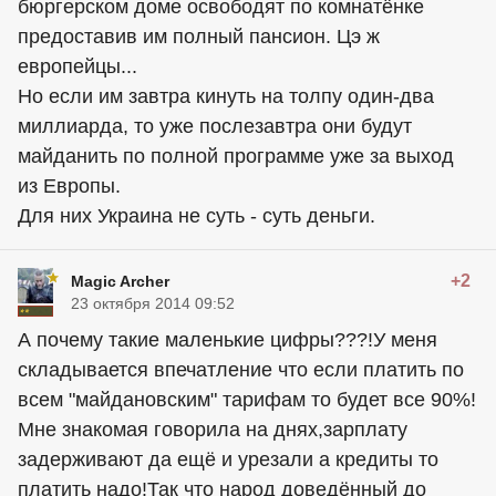
бюргерском доме освободят по комнатёнке
предоставив им полный пансион. Цэ ж
европейцы...
Но если им завтра кинуть на толпу один-два
миллиарда, то уже послезавтра они будут
майданить по полной программе уже за выход
из Европы.
Для них Украина не суть - суть деньги.
+2
Magic Archer
23 октября 2014 09:52
А почему такие маленькие цифры???!У меня
складывается впечатление что если платить по
всем "майдановским" тарифам то будет все 90%!
Мне знакомая говорила на днях,зарплату
задерживают да ещё и урезали а кредиты то
платить надо!Так что народ доведённый до