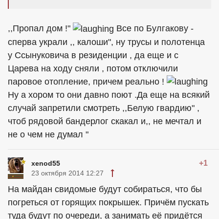
,,Пропал дом !"
Все по Булгакову -
сперва украли ,, калоши", ну трусы и полотенца
у Ссынуковича в резиденции , да еще и с
Царева на ходу сняли , потом отключили
паровое отопление, причем реально !
Ну а хором то они давно поют .Да еще на всякий
случай запретили смотреть ,,Белую гвардию" ,
чтоб рядовой бандерлог скакал и,, не мечтал и
не о чем не думал "
+1
xenod55
23 октября 2014 12:27
На майдан свидомые будут собираться, что бы
погреться от горящих покрышек. Причём пускать
туда будут по очереди, а занимать её придётся