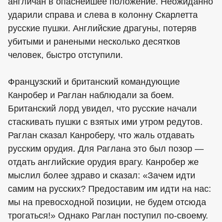
англичан в опаснейшее положение. Неожиданно
ударили справа и слева в колонну Скарлетта
русские пушки. Английские драгуны, потеряв
убитыми и ранеными несколько десятков
человек, быстро отступили.
Французский и британский командующие
Канробер и Раглан наблюдали за боем.
Британский лорд увидел, что русские начали
стаскивать пушки с взятых ими утром редутов.
Раглан сказал Канроберу, что жаль отдавать
русским орудия. Для Раглана это был позор —
отдать английские орудия врагу. Канробер же
мыслил более здраво и сказал: «Зачем идти
самим на русских? Предоставим им идти на нас:
мы на превосходной позиции, не будем отсюда
трогаться!» Однако Раглан поступил по-своему.