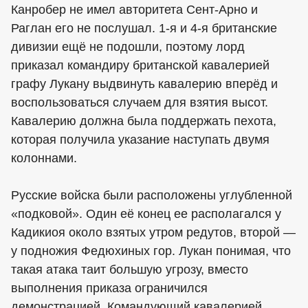
Канробер не имел авторитета Сент-Арно и
Раглан его не послушал. 1-я и 4-я британские
дивизии ещё не подошли, поэтому лорд
приказал командиру британской кавалерией
графу Лукану выдвинуть кавалерию вперёд и
воспользоваться случаем для взятия высот.
Кавалерию должна была поддержать пехота,
которая получила указание наступать двумя
колоннами.
Русские войска были расположены углубленной
«подковой». Один её конец ее располагался у
Кадикиоя около взятых утром редутов, второй —
у подножия Федюхиных гор. Лукан понимая, что
такая атака таит большую угрозу, вместо
выполнения приказа ограничился
демонстрацией. Командующий кавалерией