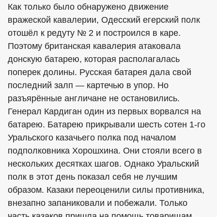
Как только было обнаружено движение
вражеской кавалерии, Одесский егерский полк
отошёл к редуту № 2 и построился в каре.
Поэтому британская кавалерия атаковала
донскую батарею, которая располагалась
поперек долины. Русская батарея дала свой
последний залп — картечью в упор. Но
разъярённые англичане не остановились.
Генерал Кардиган один из первых ворвался на
батарею. Батарею прикрывали шесть сотен 1-го
Уральского казачьего полка под началом
подполковника Хорошхина. Они стояли всего в
нескольких десятках шагов. Однако Уральский
полк в этот день показал себя не лучшим
образом. Казаки переоценили силы противника,
внезапно запаниковали и побежали. Только
часть казаков пришла на помощь товарищам.