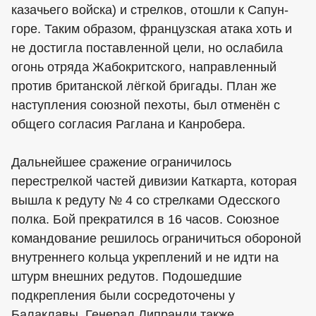
казачьего войска) и стрелков, отошли к Сапун-
горе. Таким образом, французская атака хоть и
не достигла поставленной цели, но ослабила
огонь отряда Жабокритского, направленный
против британской лёгкой бригады. План же
наступления союзной пехоты, был отменён с
общего согласия Раглана и Канробера.
Дальнейшее сражение ограничилось
перестрелкой частей дивизии Каткарта, которая
вышла к редуту № 4 со стрелками Одесского
полка. Бой прекратился в 16 часов. Союзное
командование решилось ограничиться обороной
внутреннего кольца укреплений и не идти на
штурм внешних редутов. Подошедшие
подкрепления были сосредоточены у
Балаклавы. Генерал Липранди также