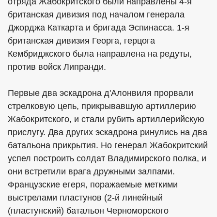
отряда Жабокритского были направлены 4-я
британская дивизия под началом генерала
Джорджа Каткарта и бригада Эспинасса. 1-я
британская дивизия Георга, герцога
Кембриджского была направлена на редуты,
против войск Липранди.
Первые два эскадрона д'Алонвиля прорвали
стрелковую цепь, прикрывавшую артиллерию
Жабокритского, и стали рубить артиллерийскую
прислугу. Два других эскадрона ринулись на два
батальона прикрытия. Но генерал Жабокритский
успел построить солдат Владимирского полка, и
они встретили врага дружными залпами.
Французские егеря, поражаемые меткими
выстрелами пластунов (2-й линейный
(пластунский) батальон Черноморского