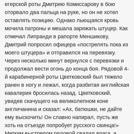
егерской роты Дмитрию Комиссарову в бою
оторвало два пальца на руке, но он не хотел
оставлять позицию. Однако льющаяся кровь
мочила патроны и мешала заряжать штуцер. Как
отмечал Липранди в рапорте Меншикову,
Дмитрий попросил офицера «пострелять пока из
моего штуцера» и отправился на перевязку.
Через несколько минут вернулся с перевязки и
продолжал вести огонь до конца боя. Рядовой 4-
й карабинерной роты Цветковский был тяжело
ранен в ногу и лежал, когда разбитая английская
кавалерия бросилась назад. Цветковский,
увидев скачущего на великолепном коне
англичанина и сказал: «Ах, батюшки, не дайте
ему выскочить! Он славно напирал, пусть же
хоть на отъезде попробует русского свинца!»
Метким выстрелом рядовой свалил врага, а