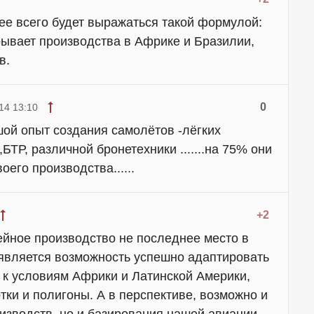
ее всего будет выражаться такой формулой:
рывает производства в Африке и Бразилии,
в.
0
14 13:10
шой опыт создания самолётов -лёгких
ТР, различной бронетехники .......на 75% они
оего производства......
+2
ейное производство не последнее место в
оявляется возможность успешно адаптировать
к условиям Африки и Латинской Америки,
тки и полигоны. А в перспективе, возможно и
изводств, но и базирования нашей авиации,