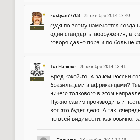
kostyan77708
28 октября 2014 12:40
судя по всему намечается создан
одни стандарты вооружения, а к э
говоря давно пора и по-больше ст
Tor Hummer
28 октября 2014 12:41
Бред какой-то. А зачем России с
бразильцами а африканцами? Тем
ничего толкового в этом направл
Нужно самим производить и пост
вот это будет дело. А так, очеред
по всей видимости, как обычно, за
Силумин
28 октября 2014 12:49