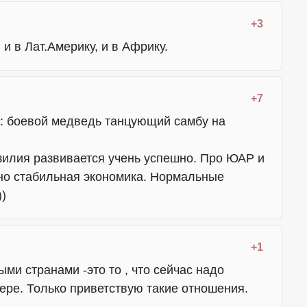
+3
 и в Лат.Америку, и в Африку.
+7
я: боевой медведь танцующий самбу на
азилия развивается учень успешно. Про ЮАР и
очно стабильная экономика. Нормальные
))
+1
ми странами -это то , что сейчас надо
фере. Только приветствую такие отношения.