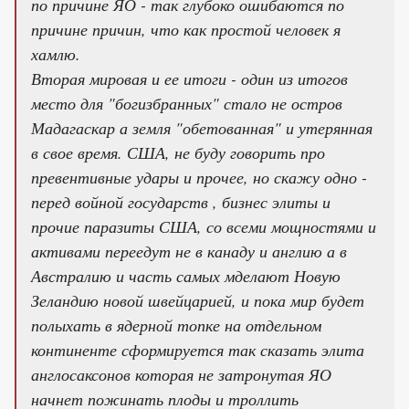
по причине ЯО - так глубоко ошибаются по
причине причин, что как простой человек я
хамлю.
Вторая мировая и ее итоги - один из итогов
место для "богизбранных" стало не остров
Мадагаскар а земля "обетованная" и утерянная
в свое время. США, не буду говорить про
превентивные удары и прочее, но скажу одно -
перед войной государств , бизнес элиты и
прочие паразиты США, со всеми мощностями и
активами переедут не в канаду и англию а в
Австралию и часть самых мделают Новую
Зеландию новой швейцарией, и пока мир будет
полыхать в ядерной топке на отдельном
континенте сформируется так сказать элита
англосаксонов которая не затронутая ЯО
начнет пожинать плоды и троллить