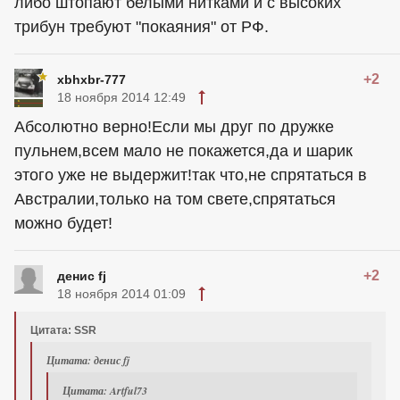
либо штопают белыми нитками и с высоких
трибун требуют "покаяния" от РФ.
+2
xbhxbr-777
18 ноября 2014 12:49
Абсолютно верно!Если мы друг по дружке
пульнем,всем мало не покажется,да и шарик
этого уже не выдержит!так что,не спрятаться в
Австралии,только на том свете,спрятаться
можно будет!
+2
денис fj
18 ноября 2014 01:09
Цитата: SSR
Цитата: денис fj
Цитата: Artful73