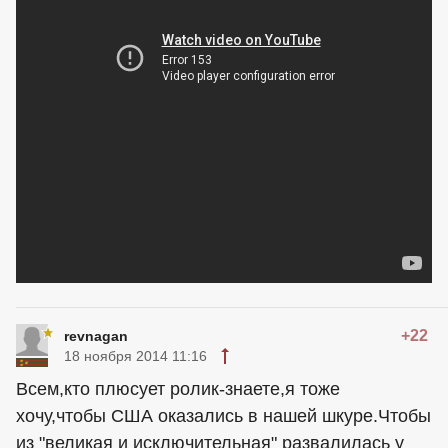
+22
revnagan
18 ноября 2014 11:16
Всем,кто плюсует ролик-знаете,я тоже
хочу,чтобы
США
оказались в нашей шкуре.Чтобы
из "великая и исключительная" развалилась у