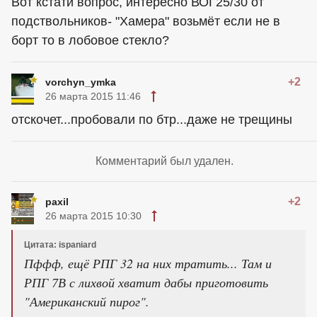
Вот кстати вопрос, интересно ВОГ25/30 от
подствольников- "Хамера" возьмёт если не в
борт то в лобовое стекло?
+2
vorchyn_ymka
26 марта 2015 11:46
отскочет...пробовали по бтр...даже не трещины
Комментарий был удален.
+2
paxil
26 марта 2015 10:30
Цитата: ispaniard
Пффф, ещё РПГ 32 на них тратить... Там и
РПГ 7В с лихвой хватит дабы приготовить
"Американский пирог".