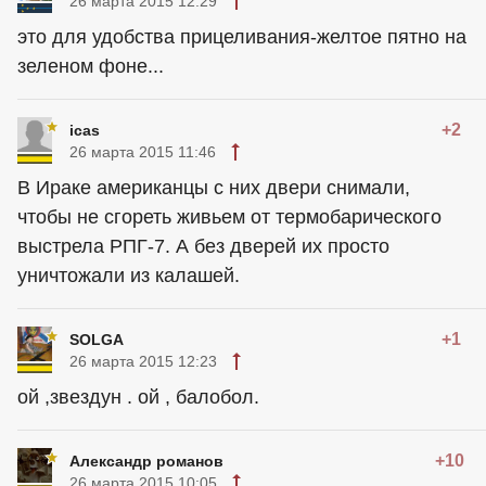
26 марта 2015 12:29
это для удобства прицеливания-желтое пятно на
зеленом фоне...
+2
icas
26 марта 2015 11:46
В Ираке
американцы
с них двери снимали,
чтобы не сгореть живьем от термобарического
выстрела РПГ-7. А без дверей их просто
уничтожали из калашей.
+1
SOLGA
26 марта 2015 12:23
ой ,звездун . ой , балобол.
+10
Александр романов
26 марта 2015 10:05