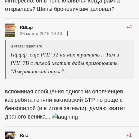
Интересно, он в пояс кланялся когда рампа
открылась? Шины броневичкам целовал?
+4
RBLip
26 марта 2015 10:43
Цитата: ispaniard
Пффф, ещё РПГ 32 на них тратить... Там и
РПГ 7В с лихвой хватит дабы приготовить
"Американский пирог".
вспоминая сообщения одного из ополченцев,
как ребята гоняли какловский БТР по роще с
бензопилой (и в итоге загнали), думаю хватит
драного веника...
+1
RrrJ