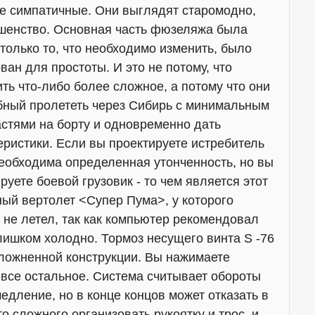
 не симпатичные. Они выглядят старомодно,
ершенство. Основная часть фюзеляжа была
 только то, что необходимо изменить, было
ван для простоты. И это не потому, что
ить что-либо более сложное, а потому что они
обный пролететь через Сибирь с минимальным
стями на борту и одновременно дать
ристики. Если вы проектируете истребитель
необходима определенная утонченность, но вы
ируете боевой грузовик - то чем является этот
ный вертолет <Супер Пума>, у которого
 не летел, так как компьютер рекомендовал
слишком холодно. Тормоз несущего винта S -76
сложненной конструкции. Вы нажимаете
 все остальное. Система считывает обороты
едление, но в конце концов может отказать в
о сложного организовать рукоятку и трос, и