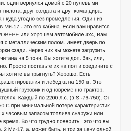
ли, один вернулся домой с 20 пулевыми
г пилота, друг солдата и друг командира,
ан куда угодно без промедления. Один из
 Ми-17 - это его кабина. Если вам нравится
РОВЕРЕ или хорошем автомобиле 4х4, Вам
я с металлическим полом. Имеет дверь по
орки сзади. Через них вы можете загрузить
итана на 5 тонн. Вы хотите доп. бак, или,
но. Просто поставьте их на пол и соедините с
Вы хотите выпрыгнуть? Хорошо. Есть
рашютирования и лебедка на 150 кг. Это
душный грузовик и одновременно трактор.
телях. Каждый по 2200 л.с. (в S -76-750). Он
50 С при минимальной потере характеристик.
2-х часовым запасом топлива снаружи или
 время. Во что трудно поверить - это что вы
, 2 Ми-17, а, может быть, и три за цену одной