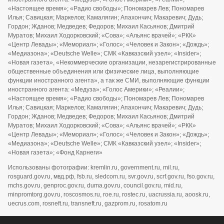
«Настоящее время»; «Радио свободы»; Пономарев Лев; Пономарев
Илья; Савицкая; Маркелов; Камалягин; Апахончич; Макаревич; Дудь;
Гордон; Жданов; Медведев; Федоров; Михаил Касьянов; Дмитрий
Муратов; Михаил Ходорковский; «Сова»; «Альянс врачей»; «РКК»
«Центр Левады»; «Мемориал»; «Голос»; «Человек и Закон»; «Дождь»;
«Медиазона»; «Deutsche Welle»; СМК «Кавказский узел»; «Insider»;
«Новая газета», «Некоммерческие организации, незарегистрированные
общественные объединения или физические лица, выполняющие
функции иностранного агента», а так же СМИ, выполняющие функции
иностранного агента: «Медуза»; «Голос Америки»; «Реалии»;
«Настоящее время»; «Радио свободы»; Пономарев Лев; Пономарев
Илья; Савицкая; Маркелов; Камалягин; Апахончич; Макаревич; Дудь;
Гордон; Жданов; Медведев; Федоров; Михаил Касьянов; Дмитрий
Муратов; Михаил Ходорковский; «Сова»; «Альянс врачей»; «РКК»
«Центр Левады»; «Мемориал»; «Голос»; «Человек и Закон»; «Дождь»;
«Медиазона»; «Deutsche Welle»; СМК «Кавказский узел»; «Insider»;
«Новая газета»; «Фонд Карнеги»
Использованы фотографии: kremlin.ru, government.ru, mil.ru,
rosguard.gov.ru, мвд.рф, fsb.ru, sledcom.ru, svr.gov.ru, scrf.gov.ru, fso.gov.ru,
mchs.gov.ru, genproc.gov.ru, duma.gov.ru, council.gov.ru, mid.ru,
minpromtorg.gov.ru, roscosmos.ru, roe.ru, rostec.ru, uacrussia.ru, aoosk.ru,
uecrus.com, rosneft.ru, transneft.ru, gazprom.ru, rosatom.ru