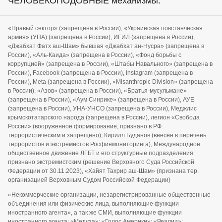
ЧЕЛОВЕКОПОДОБНЫЕ механизмы.
«Правый сектор» (запрещена в России), «Украинская повстанческая
армия» (УПА) (запрещена в России), ИГИЛ (запрещена в России),
«Джабхат Фатх аш-Шам» бывшая «Джабхат ан-Нусра» (запрещена в
России), «Аль-Каида» (запрещена в России), «Фонд борьбы с
коррупцией» (запрещена в России), «Штабы Навального» (запрещена в
России), Facebook (запрещена в России), Instagram (запрещена в
России), Meta (запрещена в России), «Misanthropic Division» (запрещена
в России), «Азов» (запрещена в России), «Братья-мусульмане»
(запрещена в России), «Аум Синрике» (запрещена в России), АУЕ
(запрещена в России), УНА-УНСО (запрещена в России), Меджлис
крымскотатарского народа (запрещена в России), легион «Свобода
России» (вооруженное формирование, признано в РФ
террористическим и запрещено), Кирилл Буданов (внесён в перечень
террористов и экстремистов Росфинмониторинга), Международное
общественное движение ЛГБТ и его структурные подразделения
признано экстремистским (решение Верховного Суда Российской
Федерации от 30.11.2023), «Хайят Тахрир аш-Шам» (признана тер.
организацией Верховным Судом Российской Федерации)
«Некоммерческие организации, незарегистрированные общественные
объединения или физические лица, выполняющие функции
иностранного агента», а так же СМИ, выполняющие функции
иностранного агента: «Медуза»; «Голос Америки»; «Реалии»;