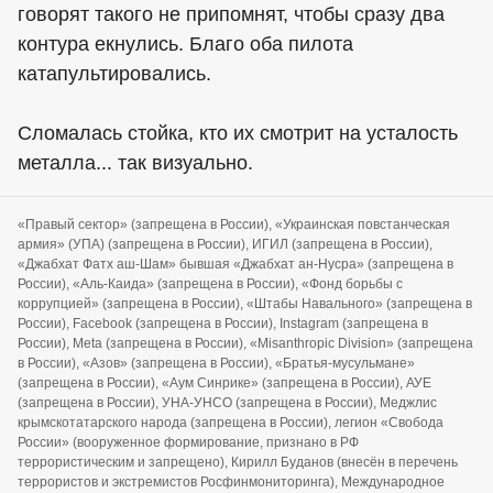
говорят такого не припомнят, чтобы сразу два
контура екнулись. Благо оба пилота
катапультировались.
Сломалась стойка, кто их смотрит на усталость
металла... так визуально.
«Правый сектор» (запрещена в России), «Украинская повстанческая
армия» (УПА) (запрещена в России), ИГИЛ (запрещена в России),
«Джабхат Фатх аш-Шам» бывшая «Джабхат ан-Нусра» (запрещена в
России), «Аль-Каида» (запрещена в России), «Фонд борьбы с
коррупцией» (запрещена в России), «Штабы Навального» (запрещена в
России), Facebook (запрещена в России), Instagram (запрещена в
России), Meta (запрещена в России), «Misanthropic Division» (запрещена
в России), «Азов» (запрещена в России), «Братья-мусульмане»
(запрещена в России), «Аум Синрике» (запрещена в России), АУЕ
(запрещена в России), УНА-УНСО (запрещена в России), Меджлис
крымскотатарского народа (запрещена в России), легион «Свобода
России» (вооруженное формирование, признано в РФ
террористическим и запрещено), Кирилл Буданов (внесён в перечень
террористов и экстремистов Росфинмониторинга), Международное