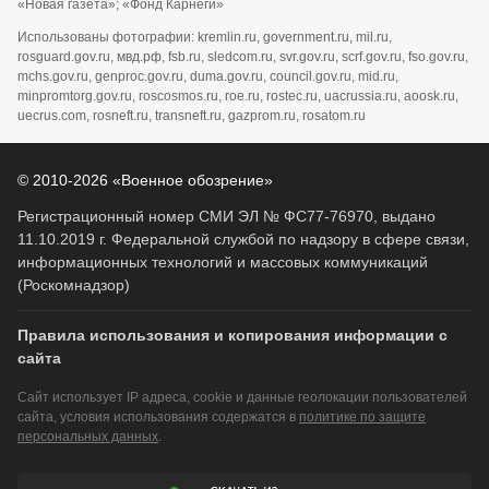
«Новая газета»; «Фонд Карнеги»
Использованы фотографии: kremlin.ru, government.ru, mil.ru,
rosguard.gov.ru, мвд.рф, fsb.ru, sledcom.ru, svr.gov.ru, scrf.gov.ru, fso.gov.ru,
mchs.gov.ru, genproc.gov.ru, duma.gov.ru, council.gov.ru, mid.ru,
minpromtorg.gov.ru, roscosmos.ru, roe.ru, rostec.ru, uacrussia.ru, aoosk.ru,
uecrus.com, rosneft.ru, transneft.ru, gazprom.ru, rosatom.ru
© 2010-2026 «Военное обозрение»
Регистрационный номер СМИ ЭЛ № ФС77-76970, выдано
11.10.2019 г. Федеральной службой по надзору в сфере связи,
информационных технологий и массовых коммуникаций
(Роскомнадзор)
Правила использования и копирования информации с
сайта
Сайт использует IP адреса, cookie и данные геолокации пользователей
сайта, условия использования содержатся в
политике по защите
персональных данных
.