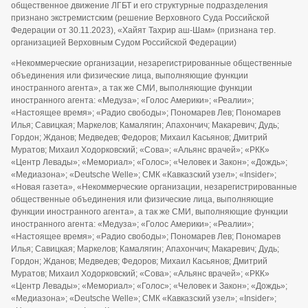
общественное движение ЛГБТ и его структурные подразделения
признано экстремистским (решение Верховного Суда Российской
Федерации от 30.11.2023), «Хайят Тахрир аш-Шам» (признана тер.
организацией Верховным Судом Российской Федерации)
«Некоммерческие организации, незарегистрированные общественные
объединения или физические лица, выполняющие функции
иностранного агента», а так же СМИ, выполняющие функции
иностранного агента: «Медуза»; «Голос Америки»; «Реалии»;
«Настоящее время»; «Радио свободы»; Пономарев Лев; Пономарев
Илья; Савицкая; Маркелов; Камалягин; Апахончич; Макаревич; Дудь;
Гордон; Жданов; Медведев; Федоров; Михаил Касьянов; Дмитрий
Муратов; Михаил Ходорковский; «Сова»; «Альянс врачей»; «РКК»
«Центр Левады»; «Мемориал»; «Голос»; «Человек и Закон»; «Дождь»;
«Медиазона»; «Deutsche Welle»; СМК «Кавказский узел»; «Insider»;
«Новая газета», «Некоммерческие организации, незарегистрированные
общественные объединения или физические лица, выполняющие
функции иностранного агента», а так же СМИ, выполняющие функции
иностранного агента: «Медуза»; «Голос Америки»; «Реалии»;
«Настоящее время»; «Радио свободы»; Пономарев Лев; Пономарев
Илья; Савицкая; Маркелов; Камалягин; Апахончич; Макаревич; Дудь;
Гордон; Жданов; Медведев; Федоров; Михаил Касьянов; Дмитрий
Муратов; Михаил Ходорковский; «Сова»; «Альянс врачей»; «РКК»
«Центр Левады»; «Мемориал»; «Голос»; «Человек и Закон»; «Дождь»;
«Медиазона»; «Deutsche Welle»; СМК «Кавказский узел»; «Insider»;