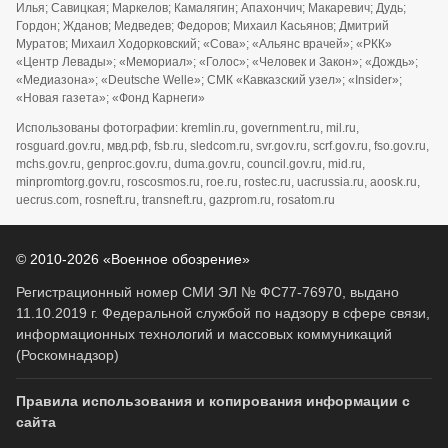
Илья; Савицкая; Маркелов; Камалягин; Апахончич; Макаревич; Дудь;
Гордон; Жданов; Медведев; Федоров; Михаил Касьянов; Дмитрий
Муратов; Михаил Ходорковский; «Сова»; «Альянс врачей»; «РКК»
«Центр Левады»; «Мемориал»; «Голос»; «Человек и Закон»; «Дождь»;
«Медиазона»; «Deutsche Welle»; СМК «Кавказский узел»; «Insider»;
«Новая газета»; «Фонд Карнеги»
Использованы фотографии: kremlin.ru, government.ru, mil.ru,
rosguard.gov.ru, мвд.рф, fsb.ru, sledcom.ru, svr.gov.ru, scrf.gov.ru, fso.gov.ru,
mchs.gov.ru, genproc.gov.ru, duma.gov.ru, council.gov.ru, mid.ru,
minpromtorg.gov.ru, roscosmos.ru, roe.ru, rostec.ru, uacrussia.ru, aoosk.ru,
uecrus.com, rosneft.ru, transneft.ru, gazprom.ru, rosatom.ru
© 2010-2026 «Военное обозрение»
Регистрационный номер СМИ ЭЛ № ФС77-76970, выдано
11.10.2019 г. Федеральной службой по надзору в сфере связи,
информационных технологий и массовых коммуникаций
(Роскомнадзор)
Правила использования и копирования информации с
сайта