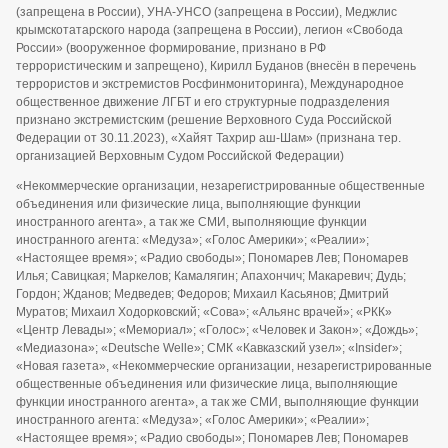
(запрещена в России), УНА-УНСО (запрещена в России), Меджлис
крымскотатарского народа (запрещена в России), легион «Свобода
России» (вооруженное формирование, признано в РФ
террористическим и запрещено), Кирилл Буданов (внесён в перечень
террористов и экстремистов Росфинмониторинга), Международное
общественное движение ЛГБТ и его структурные подразделения
признано экстремистским (решение Верховного Суда Российской
Федерации от 30.11.2023), «Хайят Тахрир аш-Шам» (признана тер.
организацией Верховным Судом Российской Федерации)
«Некоммерческие организации, незарегистрированные общественные
объединения или физические лица, выполняющие функции
иностранного агента», а так же СМИ, выполняющие функции
иностранного агента: «Медуза»; «Голос Америки»; «Реалии»;
«Настоящее время»; «Радио свободы»; Пономарев Лев; Пономарев
Илья; Савицкая; Маркелов; Камалягин; Апахончич; Макаревич; Дудь;
Гордон; Жданов; Медведев; Федоров; Михаил Касьянов; Дмитрий
Муратов; Михаил Ходорковский; «Сова»; «Альянс врачей»; «РКК»
«Центр Левады»; «Мемориал»; «Голос»; «Человек и Закон»; «Дождь»;
«Медиазона»; «Deutsche Welle»; СМК «Кавказский узел»; «Insider»;
«Новая газета», «Некоммерческие организации, незарегистрированные
общественные объединения или физические лица, выполняющие
функции иностранного агента», а так же СМИ, выполняющие функции
иностранного агента: «Медуза»; «Голос Америки»; «Реалии»;
«Настоящее время»; «Радио свободы»; Пономарев Лев; Пономарев