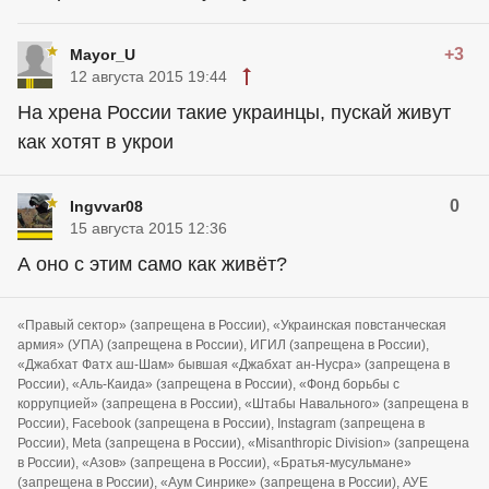
+3
Mayor_U
12 августа 2015 19:44
На хрена России такие украинцы, пускай живут
как хотят в укрои
0
Ingvvar08
15 августа 2015 12:36
А оно с этим само как живёт?
«Правый сектор» (запрещена в России), «Украинская повстанческая
армия» (УПА) (запрещена в России), ИГИЛ (запрещена в России),
«Джабхат Фатх аш-Шам» бывшая «Джабхат ан-Нусра» (запрещена в
России), «Аль-Каида» (запрещена в России), «Фонд борьбы с
коррупцией» (запрещена в России), «Штабы Навального» (запрещена в
России), Facebook (запрещена в России), Instagram (запрещена в
России), Meta (запрещена в России), «Misanthropic Division» (запрещена
в России), «Азов» (запрещена в России), «Братья-мусульмане»
(запрещена в России), «Аум Синрике» (запрещена в России), АУЕ