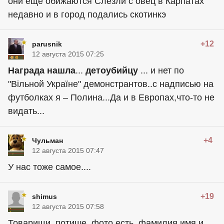
они еще обижаются Слезли с овец в Карпатах
недавно и в город подались скотинкэ
+12
parusnik
12 августа 2015 07:25
Награда нашла
...
детоубийцу
... и нет по
"Вільной Україне" демонстрантов..с надписью на
футболках я – Полина...Да и в Европах,что-то не
видать...
+4
Чульман
12 августа 2015 07:47
У нас тоже самое....
+19
shimus
12 августа 2015 07:58
Товарищи, потише, фото есть, фамилия имя и