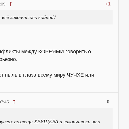
+1
:09
 всё закончилось войной?
нфликты между КОРЕЯМИ говорить о
рьезно.
ет пыль в глаза всему миру ЧУЧХЕ или
0
07:45
зунгах похлеще ХРУЩЕВА а закончилось это