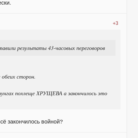
ески.
+3
авили результаты 43-часовых переговоров
с обеих сторон.
зунгах похлеще ХРУЩЕВА а закончилось это
всё закончилось войной?