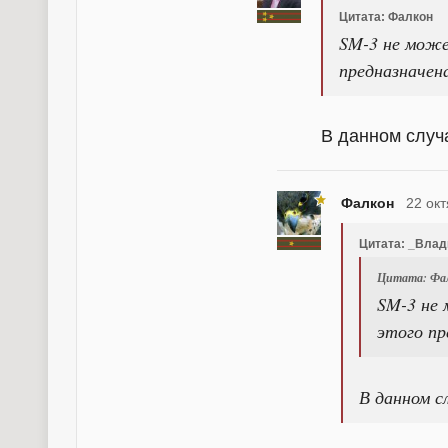
Цитата: Фалкон
SM-3 не може
предназначе
В данном случ
Фалкон
22 окт
Цитата: _Вла
Цитата: Фа
SM-3 не 
этого п
В данном с