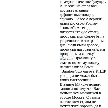
коммунистическое будущее.
А население старалось
достать западные
дефицитные товары,
случало "Голос Америки",
называло свою Родину
"совком". А сегодня
плачутся "какую страну
просрали, при Союзе была
уверенность в завтрашнем
дне, люди были добрее,
продукты натуральные, мы
продались за жвачку"
Правильную
статью по этому поводу
написал вчера Роман
"Banshee". Думаете в КНДР
у народа не может быть
таких настроений?
В вашем Минске полная
задница потому что Вас
меньше чем москвичей в
городе Москве. С таким
населением страна не
может жить хорошо, да и