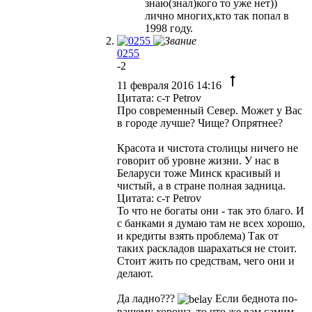
знаю(знал)кого то уже нет))
лично многих,кто так попал в
1998 году.
0255
-2
11 февраля 2016 14:16
Цитата: с-т Petrov
Про современный Север. Может у Вас
в городе лучше? Чище? Опрятнее?
Красота и чистота столицы ничего не
говорит об уровне жизни. У нас в
Беларуси тоже Минск красивый и
чистый, а в стране полная задница.
Цитата: с-т Petrov
То что не богаты они - так это благо. И
с банками я думаю там не всех хорошо,
и кредиты взять проблема) Так от
таких раскладов шарахаться не стоит.
Стоит жить по средствам, чего они и
делают.
Да ладно???
Если беднота по-
вашему хороша, то что же вам самим