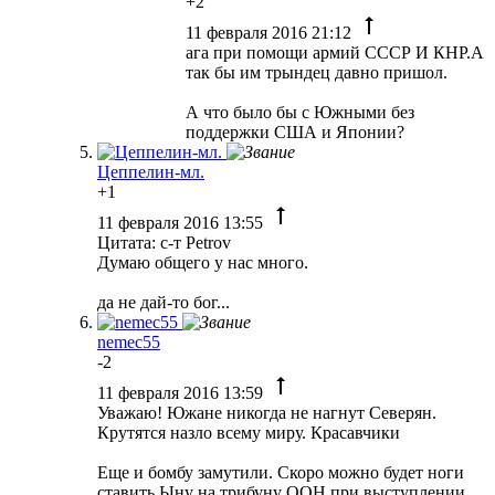
+2
11 февраля 2016 21:12
ага при помощи армий СССР И КНР.А
так бы им трындец давно пришол.
А что было бы с Южными без
поддержки США и Японии?
Цеппелин-мл.
+1
11 февраля 2016 13:55
Цитата: с-т Petrov
Думаю общего у нас много.
да не дай-то бог...
nemec55
-2
11 февраля 2016 13:59
Уважаю! Южане никогда не нагнут Северян.
Крутятся назло всему миру. Красавчики
Еще и бомбу замутили. Скоро можно будет ноги
ставить Ыну на трибуну ООН при выступлении