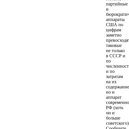
партийные
и
бюрократи
аппараты
США по
цифрам
заметно
превосходя
таковые
не только
в СССР и
по
численност
и по
затратам
на их
содержание
но и
аппарат
современн
РФ (хоть
он и
больше
советского)
Сообщите