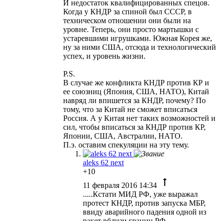
И недостаток квалифицированных спецов.
Когда у КНДР за спиной был СССР, в
техническом отношении они были на
уровне. Теперь, они просто мартышки с
устаревшими игрушками. Южная Корея же,
ну за ними США, отсюда и технологический
успех, и уровень жизни.
P.S.
В случае же конфликта КНДР против КР и
ее союзниц (Япония, США, НАТО), Китай
навряд ли впишется за КНДР, почему? По
тому, что за Китай не сможет вписаться
Россия. А у Китая нет таких возможностей и
сил, чтобы вписаться за КНДР против КР,
Японии, США, Австралии, НАТО.
П.э. оставим спекуляции на эту тему.
aleks 62 next
+10
11 февраля 2016 14:34
.....Кстати МИД РФ, уже выражал
протест КНДР, против запуска МБР,
ввиду аварийного падения одной из
ракет вблизи границ РФ. ...