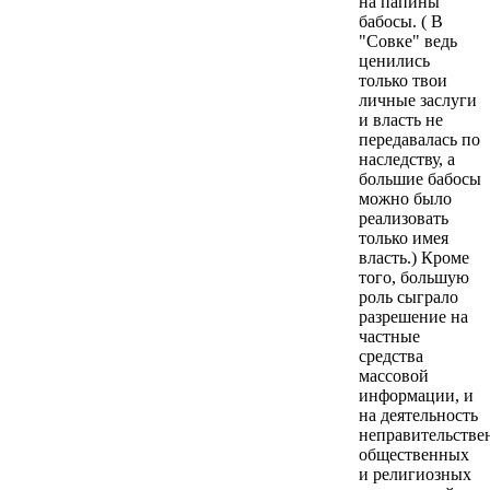
на папины
бабосы. ( В
"Совке" ведь
ценились
только твои
личные заслуги
и власть не
передавалась по
наследству, а
большие бабосы
можно было
реализовать
только имея
власть.) Кроме
того, большую
роль сыграло
разрешение на
частные
средства
массовой
информации, и
на деятельность
неправительстве
общественных
и религиозных