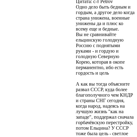
Цитата: с-т Petrov
Одно дело быть бедным и
гордым, а другое дело когда
страна унижена, военные
унижены да и плюс ко
всему еще и бедные.
Вы не сравнивайте
ельцинскую голодную
Россию с поднятыми
руками - и гордую и
голодную Северную
Корею, которая в окопе
перманентно, ибо есть
гордость и цель
А как вы тогда объясните
развал СССР, куда более
благополучного чем КНДР
и страны СНГ сегодня,
когда народ, надеясь на
лучшую жизнь "как на
западе", поддержал сначала
горбачёвскую перестройку,
потом Ельцина? У СССР
тоже была цель - светлое