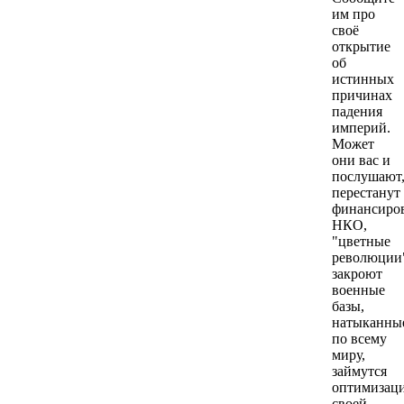
им про
своё
открытие
об
истинных
причинах
падения
империй.
Может
они вас и
послушают
перестанут
финансиро
НКО,
"цветные
революции
закроют
военные
базы,
натыканны
по всему
миру,
займутся
оптимизац
своей