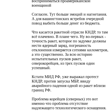
восприниматься проамериканской
военщиной
Согласен. Тут больше эмоций и нагнетания.
А для вашингтонских ястребов очередной
повод выбить больше денег из бюджета.
Что касается ракетной отрасли КНДР, то там
всё плачевно. В плане чего. Ну во-первых -
точность ракет, которое по задумке должны
нести ядерный заряд, погрешность
отклонения измеряется сотнями километров,
а это существенно. За всю историю
испытательных пусков ракет,
северокорейцев, из трех пусков один
успешный.
Кстати МИД РФ, уже выражал протест
КНДР, против запуска МБР, ввиду
аварийного падения одной из ракет вблизи
границ РФ.
Проблема корейцев (северных) это вот
именно что проблема отсутствие
надлежащего технологического оснащения.