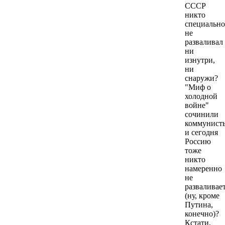
СССР
никто
специально
не
разваливал
ни
изнутри,
ни
снаружи?
"Миф о
холодной
войне"
сочинили
коммунист
и сегодня
Россию
тоже
никто
намеренно
не
разваливае
(ну, кроме
Путина,
конечно)?
Кстати,