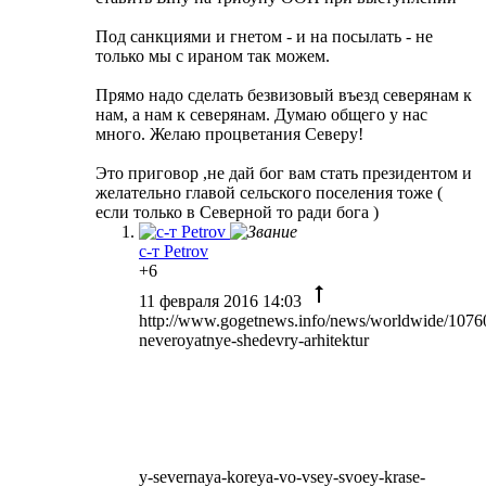
Под санкциями и гнетом - и на посылать - не
только мы с ираном так можем.
Прямо надо сделать безвизовый въезд северянам к
нам, а нам к северянам. Думаю общего у нас
много. Желаю процветания Северу!
Это приговор ,не дай бог вам стать президентом и
желательно главой сельского поселения тоже (
если только в Северной то ради бога )
с-т Petrov
+6
11 февраля 2016 14:03
http://www.gogetnews.info/news/worldwide/1076
neveroyatnye-shedevry-arhitektur
y-severnaya-koreya-vo-vsey-svoey-krase-