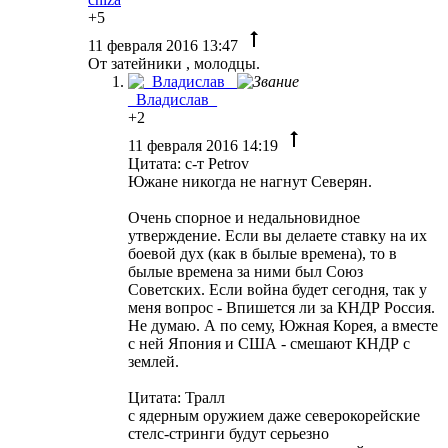
+5
11 февраля 2016 13:47
От затейники , молодцы.
_Владислав_
+2
11 февраля 2016 14:19
Цитата: с-т Petrov
Южане никогда не нагнут Северян.
Очень спорное и недальновидное
утверждение. Если вы делаете ставку на их
боевой дух (как в былые времена), то в
былые времена за ними был Союз
Советских. Если война будет сегодня, так у
меня вопрос - Впишется ли за КНДР Россия.
Не думаю. А по сему, Южная Корея, а вместе
с ней Япония и США - смешают КНДР с
землей.
Цитата: Тралл
с ядерным оружием даже северокорейские
стелс-стринги будут серьезно