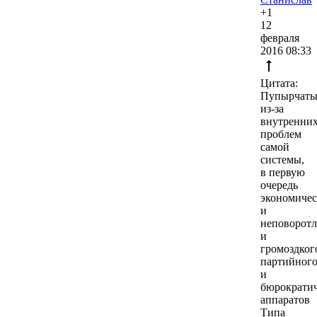
+1
12
февраля
2016 08:33
Цитата:
Пупырчат
из-за
внутренни
проблем
самой
системы,
в первую
очередь
экономичес
и
неповоротл
и
громоздког
партийног
и
бюрократич
аппаратов
Типа