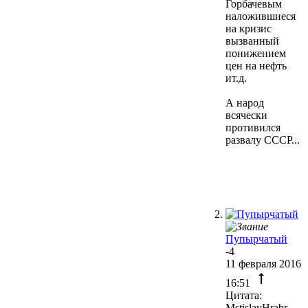
Горбачевым
наложившиеся
на кризис
вызванный
понижением
цен на нефть
ит.д.
А народ
всячески
противился
развалу СССР...
Пупырчатый
-4
11 февраля 2016
16:51
Цитата:
MstislavHrabr