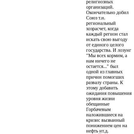
религиозных
организаций.
Окончательно добил
Союз т.н.
региональный
хозрасчет, когда
каждый регион стал
искать свою выгоду
от единого целого
государства. И лозунг
"Мы всех кормим, а
нам ничего не
остается..." был
одной из главных
причин помогших
развалу страны. К
этому добавить
ожидания повышения
уровня жизни
обещанные
Горбачевым
наложившиеся на
кризис вызванный
понижением цен на
нефть ит.д.