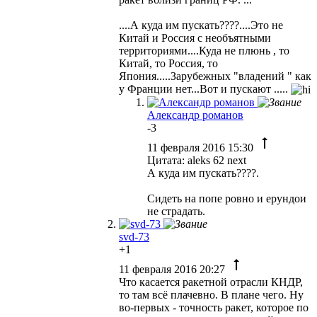
....А куда им пускать????....Это не
Китай и Россия с необъятными
территориями....Куда не плюнь , то
Китай, то Россия, то
Япония.....Зарубежных "владений " как
у Франции нет...Вот и пускают .....
Александр романов
-3
11 февраля 2016 15:30
Цитата: aleks 62 next
А куда им пускать????.
Сидеть на попе ровно и ерундои
не страдать.
svd-73
+1
11 февраля 2016 20:27
Что касается ракетной отрасли КНДР,
то там всё плачевно. В плане чего. Ну
во-первых - точность ракет, которое по