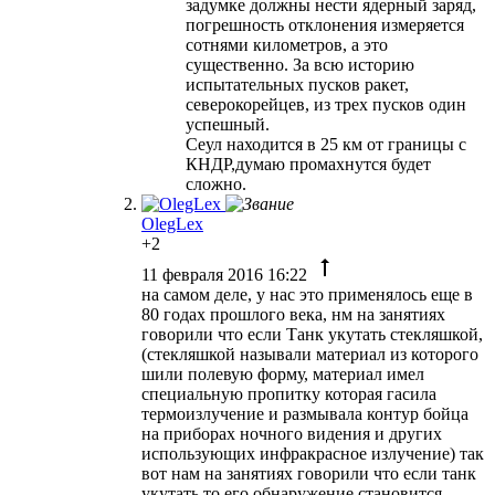
задумке должны нести ядерный заряд,
погрешность отклонения измеряется
сотнями километров, а это
существенно. За всю историю
испытательных пусков ракет,
северокорейцев, из трех пусков один
успешный.
Сеул находится в 25 км от границы с
КНДР,думаю промахнутся будет
сложно.
OlegLex
+2
11 февраля 2016 16:22
на самом деле, у нас это применялось еще в
80 годах прошлого века, нм на занятиях
говорили что если Танк укутать стекляшкой,
(стекляшкой называли материал из которого
шили полевую форму, материал имел
специальную пропитку которая гасила
термоизлучение и размывала контур бойца
на приборах ночного видения и других
использующих инфракрасное излучение) так
вот нам на занятиях говорили что если танк
укутать то его обнаружение становится