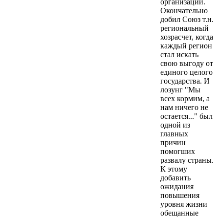
организаций.
Окончательно
добил Союз т.н.
региональный
хозрасчет, когда
каждый регион
стал искать
свою выгоду от
единого целого
государства. И
лозунг "Мы
всех кормим, а
нам ничего не
остается..." был
одной из
главных
причин
помогших
развалу страны.
К этому
добавить
ожидания
повышения
уровня жизни
обещанные