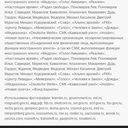
иностранного агента: «Медуза»; «Голос Америки»; «Реалии»;
«Настоящее время»; «Радио свободы»; Пономарев Лев; Пономарев
Илья; Савицкая; Маркелов; Камалягин; Апахончич; Макаревич; Дудь;
Гордон; Жданов; Медведев; Федоров; Михаил Касьянов; Дмитрий
Муратов; Михаил Ходорковский; «Сова»; «Альянс врачей»; «РКК»
«Центр Левады»; «Мемориал»; «Голос»; «Человек и Закон»; «Дождь»;
«Медиазона»; «Deutsche Welle»; СМК «Кавказский узел»; «Insider»;
«Новая газета», «Некоммерческие организации, незарегистрированные
общественные объединения или физические лица, выполняющие
функции иностранного агента», а так же СМИ, выполняющие функции
иностранного агента: «Медуза»; «Голос Америки»; «Реалии»;
«Настоящее время»; «Радио свободы»; Пономарев Лев; Пономарев
Илья; Савицкая; Маркелов; Камалягин; Апахончич; Макаревич; Дудь;
Гордон; Жданов; Медведев; Федоров; Михаил Касьянов; Дмитрий
Муратов; Михаил Ходорковский; «Сова»; «Альянс врачей»; «РКК»
«Центр Левады»; «Мемориал»; «Голос»; «Человек и Закон»; «Дождь»;
«Медиазона»; «Deutsche Welle»; СМК «Кавказский узел»; «Insider»;
«Новая газета»; «Фонд Карнеги»
Использованы фотографии: kremlin.ru, government.ru, mil.ru,
rosguard.gov.ru, мвд.рф, fsb.ru, sledcom.ru, svr.gov.ru, scrf.gov.ru, fso.gov.ru,
mchs.gov.ru, genproc.gov.ru, duma.gov.ru, council.gov.ru, mid.ru,
minpromtorg.gov.ru, roscosmos.ru, roe.ru, rostec.ru, uacrussia.ru, aoosk.ru,
uecrus.com, rosneft.ru, transneft.ru, gazprom.ru, rosatom.ru