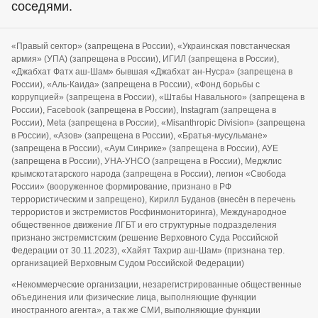
соседями.
«Правый сектор» (запрещена в России), «Украинская повстанческая
армия» (УПА) (запрещена в России), ИГИЛ (запрещена в России),
«Джабхат Фатх аш-Шам» бывшая «Джабхат ан-Нусра» (запрещена в
России), «Аль-Каида» (запрещена в России), «Фонд борьбы с
коррупцией» (запрещена в России), «Штабы Навального» (запрещена в
России), Facebook (запрещена в России), Instagram (запрещена в
России), Meta (запрещена в России), «Misanthropic Division» (запрещена
в России), «Азов» (запрещена в России), «Братья-мусульмане»
(запрещена в России), «Аум Синрике» (запрещена в России), АУЕ
(запрещена в России), УНА-УНСО (запрещена в России), Меджлис
крымскотатарского народа (запрещена в России), легион «Свобода
России» (вооруженное формирование, признано в РФ
террористическим и запрещено), Кирилл Буданов (внесён в перечень
террористов и экстремистов Росфинмониторинга), Международное
общественное движение ЛГБТ и его структурные подразделения
признано экстремистским (решение Верховного Суда Российской
Федерации от 30.11.2023), «Хайят Тахрир аш-Шам» (признана тер.
организацией Верховным Судом Российской Федерации)
«Некоммерческие организации, незарегистрированные общественные
объединения или физические лица, выполняющие функции
иностранного агента», а так же СМИ, выполняющие функции