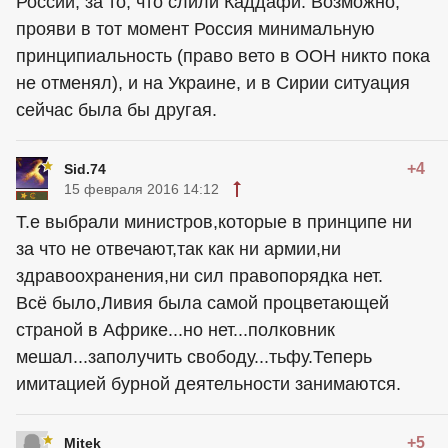
России, за то, что слили Каддафи. Возможно,
прояви в тот момент Россия минимальную
принципиальность (право вето в ООН никто пока
не отменял), и на Украине, и в Сирии ситуация
сейчас была бы другая.
+4
Sid.74
15 февраля 2016 14:12
Т.е выбрали министров,которые в принципе ни
за что не отвечают,так как ни армии,ни
здравоохранения,ни сил правопорядка нет.
Всё было,Ливия была самой процветающей
страной в Африке...но нет...полковник
мешал...заполучить свободу...тьфу.Теперь
имитацией бурной деятельности занимаются.
+5
Mitek