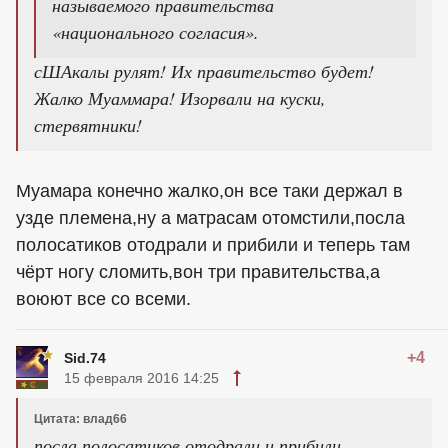
называемого правительства
«национального согласия».
сШАкалы рулят! Их правительство будет!
Жалко Муаммара! Изорвали на куски,
стервятники!
Муамара конечно жалко,он все таки держал в
узде племена,ну а матрасам отомстили,посла
полосатиков отодрали и прибили и теперь там
чёрт ногу сломить,вон три правительства,а
воюют все со всеми.
+4
Sid.74
15 февраля 2016 14:25
Цитата: влад66
посла полосатиков отодрали и прибили