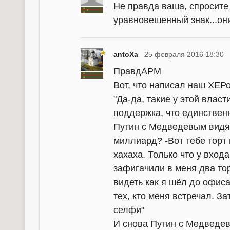
Не правда ваша, спросите
уравновешенный знак...они
antoXa
25 февраля 2016 18:30
ПравдАРМ
Вот, что написал наш ХЕРо
"Да-да, такие у этой влас
поддержка, что единствен
Путин с Медведевым видят
миллиард? -Вот тебе торт в
хахаха. Только что у вход
зафигачили в меня два то
видеть как я шёл до офис
тех, кто меня встречал. За
селфи"
И снова Путин с Медведев