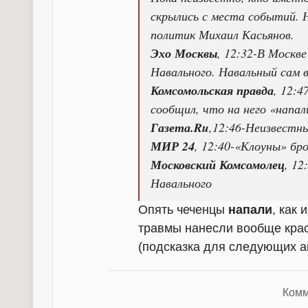
скрылись с места событий. 
политик Михаил Касьянов.
Эхо Москвы
, 12:32-В Москв
Навального. Навальный сам
Комсомольская правда
, 12:
сообщил, что на него «напал
Газета.Ru
,12:46-Неизвестн
МИР 24
, 12:40-«Клоуны» бр
Московский Комсомолец
, 1
Навального
Опять чеченцы
напали
, как
травмы нанесли вообще краси
(подсказка для следующих а
Комм