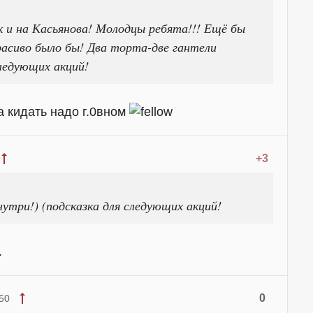
к и на Касьянова! Молодцы ребята!!! Ещё бы
асиво было бы! Два торта-две гантели
следующих акций!
а кидать надо г.0вном
+3
утри!) (подсказка для следующих акций!
.
0
50