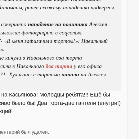
Напомним, ранее схожему нападению подвергся
е совершено
нападение на политика
Алексея
 выложил фотографию в соцсетях.
47- «В меня зафигачили тортом!»: Навальный
и»
ые кинули в Навального два торта
осили в Навального
два торта
у его офиса
2:31- Хулиганы с тортами
напали
на Алексея
 и на Касьянова! Молодцы ребята!!! Ещё бы
во было бы! Два торта-две гантели (внутри!)
кций!
ентарий был удален.