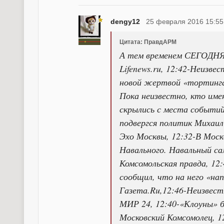
dengy12
25 февраля 2016 15:55
Цитата: ПравдАРМ
А тем временем СЕГОДНЯ
Lifenews.ru, 12:42-Неизве
новой жертвой «тортинга»
Пока неизвестно, кто име
скрылись с места событи
подвергся политик Михаил
Эхо Москвы, 12:32-В Моск
Навального. Навальный с
Комсомольская правда, 12
сообщил, что на него «на
Газета.Ru,12:46-Неизвест
МИР 24, 12:40-«Клоуны» б
Московский Комсомолец, 1