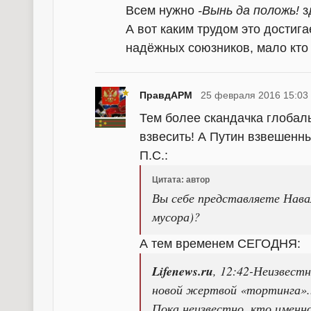
Всем нужно
-Вынь да положь!
з
А вот каким трудом это достигае
надёжных союзников, мало кто 
ПравдАРМ
25 февраля 2016 15:03
Тем более скандачка глобал
взвесить! А Путин взвешенны
П.С.:
Цитата: автор
Вы себе представляете Нава
мусора)?
А тем временем СЕГОДНЯ:
Lifenews.ru
, 12:42-Неизвес
новой жертвой «тортинга»...
Пока неизвестно, кто именн