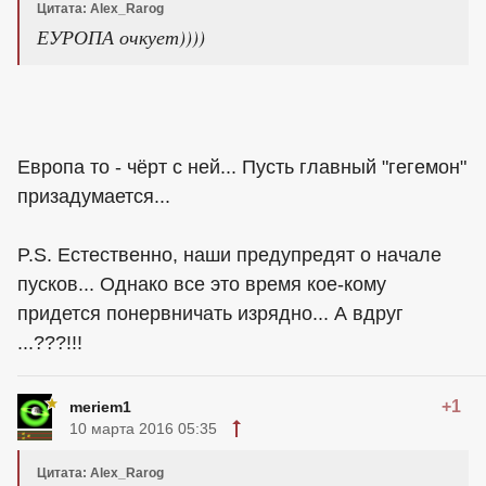
Цитата: Alex_Rarog
ЕУРОПА очкует))))
Европа то - чёрт с ней... Пусть главный "гегемон"
призадумается...
P.S. Естественно, наши предупредят о начале
пусков... Однако все это время кое-кому
придется понервничать изрядно... А вдруг
...???!!!
+1
meriem1
10 марта 2016 05:35
Цитата: Alex_Rarog