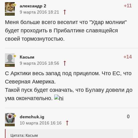
+11
александр 2
9 марта 2016 18:21
Меня больше всего веселит что "Удар молнии"
будет проходить в Прибалтике славящейся
своей тормознутостью.
+14
Касым
9 марта 2016 18:56
С Арктики весь запад под прицелом. Что ЕС, что
Северная Америка.
Такой пуск будет означать, что Булаву довели до
ума окончательно.
0
demchuk.ig
10 марта 2016 16:16
Цитата: Касым