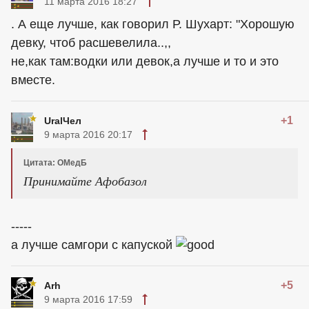
11 марта 2016 18:27
. А еще лучше, как говорил Р. Шухарт: "Хорошую
девку, чтоб расшевелила..,,
не,как там:водки или девок,а лучше и то и это
вместе.
+1
UralЧел
9 марта 2016 20:17
Цитата: ОМедБ
Принимайте Афобазол
-----
а лучше самгори с капуской
+5
Arh
9 марта 2016 17:59