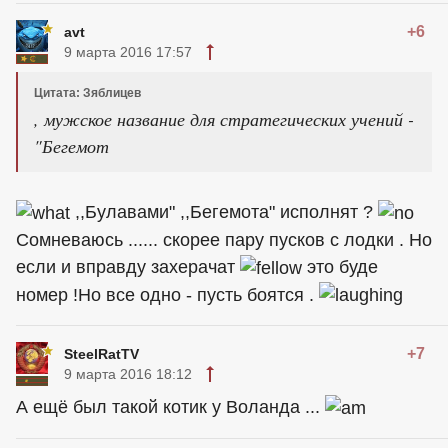
+6
avt
9 марта 2016 17:57
Цитата: Зяблицев
, мужское название для стратегических учений -
"Бегемот
,,Булавами" ,,Бегемота" исполнят ?
Сомневаюсь ...... скорее пару пусков с лодки . Но
если и вправду захерачат
это буде
номер !Но все одно - пусть
боятся
.
+7
SteelRatTV
9 марта 2016 18:12
А ещё был такой котик у Воланда ...