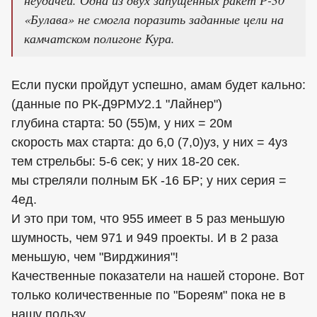
неудачей. Одна из двух запущенных ракет Р-30
«Булава» не смогла поразить заданные цели на
камчатском полигоне Кура.
Если пуски пройдут успешно, амам будет кально:
(данные по РК-Д9РМУ2.1 "Лайнер")
глубина старта: 50 (55)м, у них = 20м
скорость мах старта: до 6,0 (7,0)уз, у них = 4уз
тем стрельбы: 5-6 сек; у них 18-20 сек.
мы стреляли полным БК -16 БР; у них серия =
4ед.
И это при том, что 955 имеет в 5 раз меньшую
шумность, чем 971 и 949 проекты. И в 2 раза
меньшую, чем "Вирджиния"!
Качественные показатели на нашей стороне. Вот
только количественные по "Бореям" пока не в
нашу пользу...