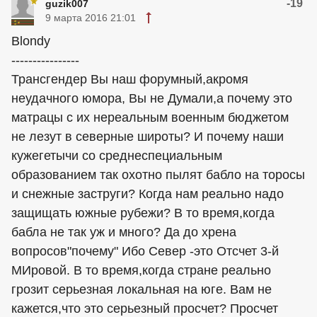
-19
guzik007
9 марта 2016 21:01
Blondy
----------------
Трансгендер Вы наш форумный,акромя
неудачного юмора, Вы не Думали,а почему это
матрацы с их нереальным военным бюджетом
не лезут в северные широты? И почему наши
кужегетычи со среднеспециальным
образованием так охотно пылят бабло на торосы
и снежные заструги? Когда нам реально надо
защищать южные рубежи? В то время,когда
бабла не так уж и много? Да до хрена
вопросов"почему" Ибо Север -это Отсчет 3-й
МИровой. В то время,когда стране реально
грозит серьезная локальная на юге. Вам не
кажется,что это серьезный просчет? Просчет