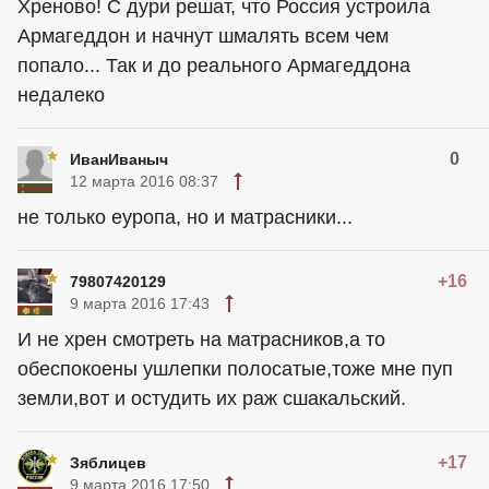
Хреново! С дури решат, что Россия устроила
Армагеддон и начнут шмалять всем чем
попало... Так и до реального Армагеддона
недалеко
0
ИванИваныч
12 марта 2016 08:37
не только еуропа, но и матрасники...
+16
79807420129
9 марта 2016 17:43
И не хрен смотреть на матрасников,а то
обеспокоены ушлепки полосатые,тоже мне пуп
земли,вот и остудить их раж сшакальский.
+17
Зяблицев
9 марта 2016 17:50