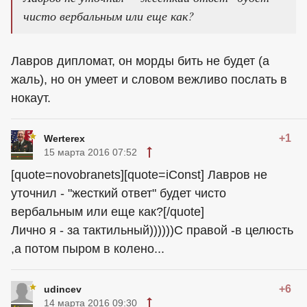
чисто вербальным или еще как?
Лавров дипломат, он морды бить не будет (а
жаль), но он умеет и словом вежливо послать в
нокаут.
+1
Werterex
15 марта 2016 07:52
[quote=novobranets][quote=iConst] Лавров не
уточнил - "жесткий ответ" будет чисто
вербальным или еще как?[/quote]
Лично я - за тактильный))))))С правой -в целюсть
,а потом пыром в колено...
+6
udincev
14 марта 2016 09:30