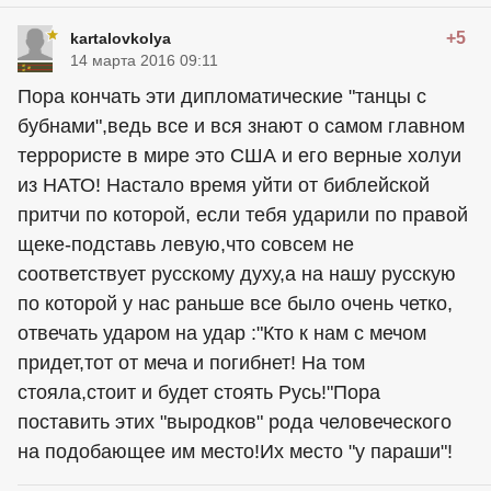
+5
kartalovkolya
14 марта 2016 09:11
Пора кончать эти дипломатические "танцы с
бубнами",ведь все и вся знают о самом главном
террористе в мире это США и его верные холуи
из НАТО! Настало время уйти от библейской
притчи по которой, если тебя ударили по правой
щеке-подставь левую,что совсем не
соответствует русскому духу,а на нашу русскую
по которой у нас раньше все было очень четко,
отвечать ударом на удар :"Кто к нам с мечом
придет,тот от меча и погибнет! На том
стояла,стоит и будет стоять Русь!"Пора
поставить этих "выродков" рода человеческого
на подобающее им место!Их место "у параши"!