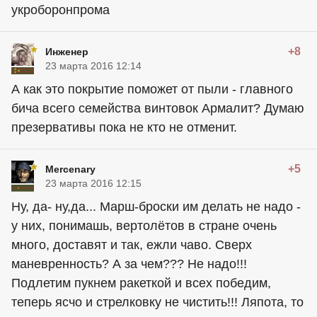
укроборонпрома
+8
Инжeнeр
23 марта 2016 12:14
А как это покрытие поможет от пыли - главного
бича всего семейства винтовок Армалит? Думаю
презервативы пока не кто не отменит.
+5
Mercenary
23 марта 2016 12:15
Ну, да- ну,да... Марш-броски им делать не надо -
у них, понимашь, вертолётов в стране очень
много, доставят и так, ежли чаво. Сверх
маневренность? А за чем??? Не надо!!!
Подлетим пукнем ракеткой и всех победим,
теперь ясчо и стрелковку не чистить!!! Ляпота, то