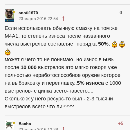
0
свой1970
23 марта 2016 22:54
Если использовать обычную смазку на том же
M4A1, то степень износа после названного
числа выстрелов составляет порядка
50%.
может я чего то не понимаю -но износ в
50%
после
10 000
выстрелов это мягко говоря уже
полностью неработоспособное оружие которое
на выбраковку и переплавку..
5% износа
с 1000
выстрелов- с цинка всего-навсего....
Сколько ж у него ресурс-то был - 2-3 тысячи
выстрелов всего что ли????
+5
Bacha
23 марта 2016 12:38