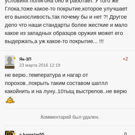
условиях полигона оно и работает. У того же
Глока,тоже какое-то покрытие,которое улучшает
его выносливость,так почему бы и нет ?! Другое
дело что наши стандарты более жесткие и мало
какое из западных образцов оружия может его
выдержать,а уж какое-то покрытие... !!!
+2
Як-3П
23 марта 2016 12:19
не верю..температура и нагар от
порохов..покрыть таким составом шатлл
какойнить и на луну..10тыщ выстрелов..не верю
Комментарий был удален.
0
a.hamster55