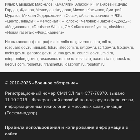
Илья; Савицкая; Маркелов; Камалягин; Апахончич; Макаревич; Дудь;
Гордон; Жданов; Медведев; Федоров; Михаил Касьянов; Дмитрий
Муратов; Михаил Ходорковский; «Сова»; «Альянс врачей»; «РКК»
«Центр Левады»; «Мемориал»; «Голос»; «Человек и Закон»; «Дождь»;
«Медиазона»; «Deutsche Welle»; СМК «Кавказский узел»; «Insider»;
«Новая газета»; «Фонд Карнеги»
Использованы фотографии: kremlin.ru, government.ru, mil.ru,
rosguard.gov.ru, мвд.рф, fsb.ru, sledcom.ru, svr.gov.ru, scrf.gov.ru, fso.gov.ru,
mchs.gov.ru, genproc.gov.ru, duma.gov.ru, council.gov.ru, mid.ru,
minpromtorg.gov.ru, roscosmos.ru, roe.ru, rostec.ru, uacrussia.ru, aoosk.ru,
uecrus.com, rosneft.ru, transneft.ru, gazprom.ru, rosatom.ru
© 2010-2026 «Военное обозрение»
Регистрационный номер СМИ ЭЛ № ФС77-76970, выдано
11.10.2019 г. Федеральной службой по надзору в сфере связи,
информационных технологий и массовых коммуникаций
(Роскомнадзор)
Правила использования и копирования информации с
сайта