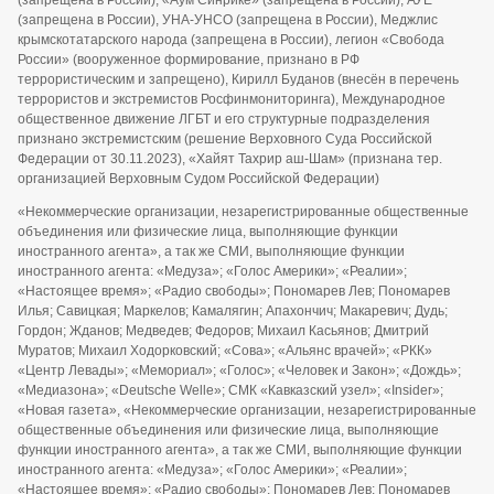
(запрещена в России), «Аум Синрике» (запрещена в России), АУЕ
(запрещена в России), УНА-УНСО (запрещена в России), Меджлис
крымскотатарского народа (запрещена в России), легион «Свобода
России» (вооруженное формирование, признано в РФ
террористическим и запрещено), Кирилл Буданов (внесён в перечень
террористов и экстремистов Росфинмониторинга), Международное
общественное движение ЛГБТ и его структурные подразделения
признано экстремистским (решение Верховного Суда Российской
Федерации от 30.11.2023), «Хайят Тахрир аш-Шам» (признана тер.
организацией Верховным Судом Российской Федерации)
«Некоммерческие организации, незарегистрированные общественные
объединения или физические лица, выполняющие функции
иностранного агента», а так же СМИ, выполняющие функции
иностранного агента: «Медуза»; «Голос Америки»; «Реалии»;
«Настоящее время»; «Радио свободы»; Пономарев Лев; Пономарев
Илья; Савицкая; Маркелов; Камалягин; Апахончич; Макаревич; Дудь;
Гордон; Жданов; Медведев; Федоров; Михаил Касьянов; Дмитрий
Муратов; Михаил Ходорковский; «Сова»; «Альянс врачей»; «РКК»
«Центр Левады»; «Мемориал»; «Голос»; «Человек и Закон»; «Дождь»;
«Медиазона»; «Deutsche Welle»; СМК «Кавказский узел»; «Insider»;
«Новая газета», «Некоммерческие организации, незарегистрированные
общественные объединения или физические лица, выполняющие
функции иностранного агента», а так же СМИ, выполняющие функции
иностранного агента: «Медуза»; «Голос Америки»; «Реалии»;
«Настоящее время»; «Радио свободы»; Пономарев Лев; Пономарев