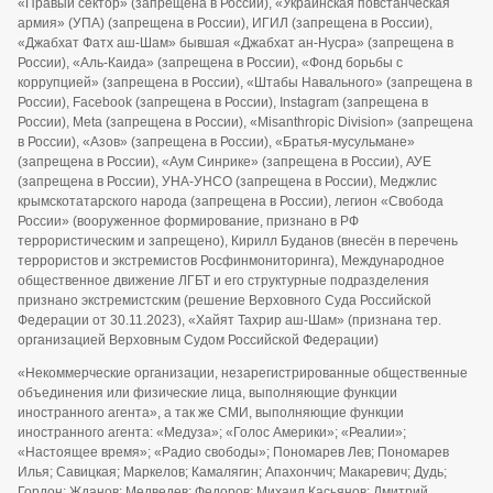
«Правый сектор» (запрещена в России), «Украинская повстанческая
армия» (УПА) (запрещена в России), ИГИЛ (запрещена в России),
«Джабхат Фатх аш-Шам» бывшая «Джабхат ан-Нусра» (запрещена в
России), «Аль-Каида» (запрещена в России), «Фонд борьбы с
коррупцией» (запрещена в России), «Штабы Навального» (запрещена в
России), Facebook (запрещена в России), Instagram (запрещена в
России), Meta (запрещена в России), «Misanthropic Division» (запрещена
в России), «Азов» (запрещена в России), «Братья-мусульмане»
(запрещена в России), «Аум Синрике» (запрещена в России), АУЕ
(запрещена в России), УНА-УНСО (запрещена в России), Меджлис
крымскотатарского народа (запрещена в России), легион «Свобода
России» (вооруженное формирование, признано в РФ
террористическим и запрещено), Кирилл Буданов (внесён в перечень
террористов и экстремистов Росфинмониторинга), Международное
общественное движение ЛГБТ и его структурные подразделения
признано экстремистским (решение Верховного Суда Российской
Федерации от 30.11.2023), «Хайят Тахрир аш-Шам» (признана тер.
организацией Верховным Судом Российской Федерации)
«Некоммерческие организации, незарегистрированные общественные
объединения или физические лица, выполняющие функции
иностранного агента», а так же СМИ, выполняющие функции
иностранного агента: «Медуза»; «Голос Америки»; «Реалии»;
«Настоящее время»; «Радио свободы»; Пономарев Лев; Пономарев
Илья; Савицкая; Маркелов; Камалягин; Апахончич; Макаревич; Дудь;
Гордон; Жданов; Медведев; Федоров; Михаил Касьянов; Дмитрий