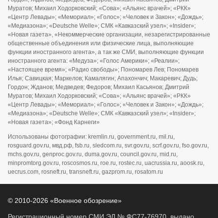
Муратов; Михаил Ходорковский; «Сова»; «Альянс врачей»; «РКК»
«Центр Левады»; «Мемориал»; «Голос»; «Человек и Закон»; «Дождь»;
«Медиазона»; «Deutsche Welle»; СМК «Кавказский узел»; «Insider»;
«Новая газета», «Некоммерческие организации, незарегистрированные
общественные объединения или физические лица, выполняющие
функции иностранного агента», а так же СМИ, выполняющие функции
иностранного агента: «Медуза»; «Голос Америки»; «Реалии»;
«Настоящее время»; «Радио свободы»; Пономарев Лев; Пономарев
Илья; Савицкая; Маркелов; Камалягин; Апахончич; Макаревич; Дудь;
Гордон; Жданов; Медведев; Федоров; Михаил Касьянов; Дмитрий
Муратов; Михаил Ходорковский; «Сова»; «Альянс врачей»; «РКК»
«Центр Левады»; «Мемориал»; «Голос»; «Человек и Закон»; «Дождь»;
«Медиазона»; «Deutsche Welle»; СМК «Кавказский узел»; «Insider»;
«Новая газета»; «Фонд Карнеги»
Использованы фотографии: kremlin.ru, government.ru, mil.ru,
rosguard.gov.ru, мвд.рф, fsb.ru, sledcom.ru, svr.gov.ru, scrf.gov.ru, fso.gov.ru,
mchs.gov.ru, genproc.gov.ru, duma.gov.ru, council.gov.ru, mid.ru,
minpromtorg.gov.ru, roscosmos.ru, roe.ru, rostec.ru, uacrussia.ru, aoosk.ru,
uecrus.com, rosneft.ru, transneft.ru, gazprom.ru, rosatom.ru
© 2010-2026 «Военное обозрение»
Регистрационный номер СМИ ЭЛ № ФС77-76970, выдано