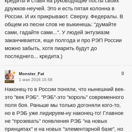
кредиты и ставя на руководящие посты своих
дружков-неучей. Это и есть пятая колонна в
России. И их прикрывают. Сверху. Федералы. В
общем из песни слов не выкинешь: "думайте
сами, гадайте сами...". У людей энтузиазм
заканчивается, еще полгода и про РЭП России
можно забыть, хотя пиарить будут до
последнего... кредита.)
0
Monster_Fat
1 мая 2016 15:58
Наконец-то в России поняли, что нынешний век-
это "век РЭБ". "РЭБ"-это "король" современного
поля боя. Раньше мы только догоняли кого-то,
но в РЭБ уже лидируем-ну наконец-то! Главное
не "прозевать" появления РЭБ "на новых
принципах" и на новых "элементарной базе", но