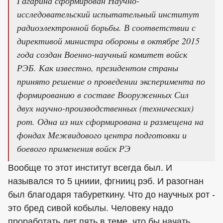
Гагарина сформирован Научно-
исследовательский испытательный институт
радиоэлектронной борьбы. В соответствии с
директивой министра обороны в октябре 2015
года создан Военно-научный комитет войск
РЭБ. Как известно, президентом страны
принято решение о проведении эксперимента по
формированию в составе Вооруженных Сил
двух научно-производственных (технических)
рот. Одна из них сформирована и размещена на
фондах Межвидового центра подготовки и
боевого применения войск РЭ
Вообще то этот институт всегда был. И
назывался то 5 цниии, фгнииц рэб. И разогнан
был благодаря табуреткину. Что до научных рот -
это бред сивой кобылы. Человеку надо
проработать лет пять в теме, что бы начать