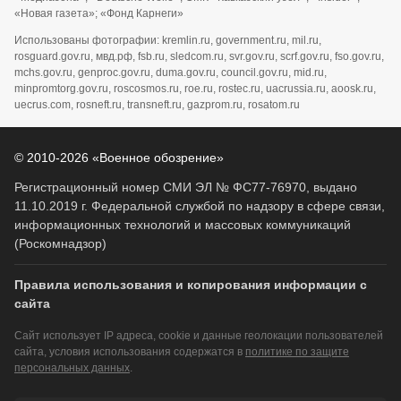
«Новая газета»; «Фонд Карнеги»
Использованы фотографии: kremlin.ru, government.ru, mil.ru,
rosguard.gov.ru, мвд.рф, fsb.ru, sledcom.ru, svr.gov.ru, scrf.gov.ru, fso.gov.ru,
mchs.gov.ru, genproc.gov.ru, duma.gov.ru, council.gov.ru, mid.ru,
minpromtorg.gov.ru, roscosmos.ru, roe.ru, rostec.ru, uacrussia.ru, aoosk.ru,
uecrus.com, rosneft.ru, transneft.ru, gazprom.ru, rosatom.ru
© 2010-2026 «Военное обозрение»
Регистрационный номер СМИ ЭЛ № ФС77-76970, выдано
11.10.2019 г. Федеральной службой по надзору в сфере связи,
информационных технологий и массовых коммуникаций
(Роскомнадзор)
Правила использования и копирования информации с
сайта
Сайт использует IP адреса, cookie и данные геолокации пользователей
сайта, условия использования содержатся в
политике по защите
персональных данных
.