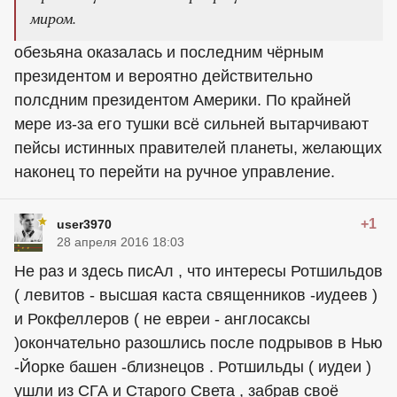
миром.
обезьяна оказалась и последним чёрным
президентом и вероятно действительно
полсдним президентом Америки. По крайней
мере из-за его тушки всё сильней вытарчивают
пейсы истинных правителей планеты, желающих
наконец то перейти на ручное управление.
+1
user3970
28 апреля 2016 18:03
Не раз и здесь писАл , что интересы Ротшильдов
( левитов - высшая каста священников -иудеев )
и Рокфеллеров ( не евреи - англосаксы
)окончательно разошлись после подрывов в Нью
-Йорке башен -близнецов . Ротшильды ( иудеи )
ушли из СГА и Старого Света , забрав своё