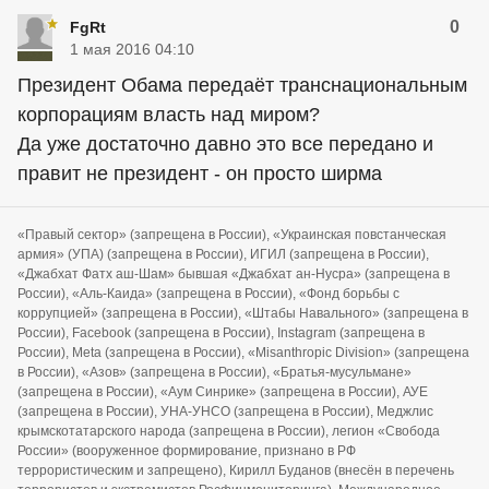
0
FgRt
1 мая 2016 04:10
Президент Обама передаёт транснациональным
корпорациям власть над миром?
Да уже достаточно давно это все передано и
правит не президент - он просто ширма
«Правый сектор» (запрещена в России), «Украинская повстанческая
армия» (УПА) (запрещена в России), ИГИЛ (запрещена в России),
«Джабхат Фатх аш-Шам» бывшая «Джабхат ан-Нусра» (запрещена в
России), «Аль-Каида» (запрещена в России), «Фонд борьбы с
коррупцией» (запрещена в России), «Штабы Навального» (запрещена в
России), Facebook (запрещена в России), Instagram (запрещена в
России), Meta (запрещена в России), «Misanthropic Division» (запрещена
в России), «Азов» (запрещена в России), «Братья-мусульмане»
(запрещена в России), «Аум Синрике» (запрещена в России), АУЕ
(запрещена в России), УНА-УНСО (запрещена в России), Меджлис
крымскотатарского народа (запрещена в России), легион «Свобода
России» (вооруженное формирование, признано в РФ
террористическим и запрещено), Кирилл Буданов (внесён в перечень