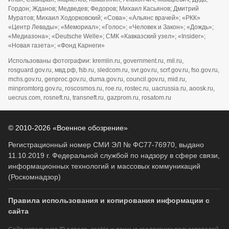
Гордон; Жданов; Медведев; Федоров; Михаил Касьянов; Дмитрий
Муратов; Михаил Ходорковский; «Сова»; «Альянс врачей»; «РКК»
«Центр Левады»; «Мемориал»; «Голос»; «Человек и Закон»; «Дождь»;
«Медиазона»; «Deutsche Welle»; СМК «Кавказский узел»; «Insider»;
«Новая газета»; «Фонд Карнеги»
Использованы фотографии: kremlin.ru, government.ru, mil.ru,
rosguard.gov.ru, мвд.рф, fsb.ru, sledcom.ru, svr.gov.ru, scrf.gov.ru, fso.gov.ru,
mchs.gov.ru, genproc.gov.ru, duma.gov.ru, council.gov.ru, mid.ru,
minpromtorg.gov.ru, roscosmos.ru, roe.ru, rostec.ru, uacrussia.ru, aoosk.ru,
uecrus.com, rosneft.ru, transneft.ru, gazprom.ru, rosatom.ru
© 2010-2026 «Военное обозрение»
Регистрационный номер СМИ ЭЛ № ФС77-76970, выдано
11.10.2019 г. Федеральной службой по надзору в сфере связи,
информационных технологий и массовых коммуникаций
(Роскомнадзор)
Правила использования и копирования информации с
сайта