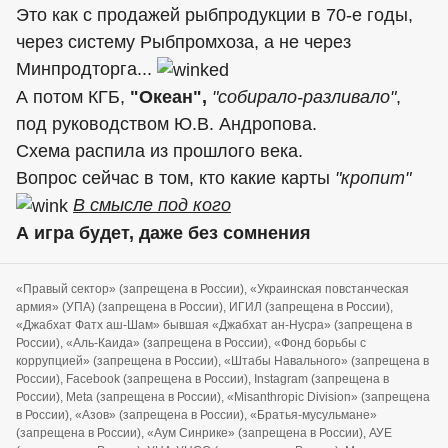
Это как с продажей рыбпродукции в 70-е годы,
через систему Рыбпромхоза, а не через
Минпродторга...
А потом КГБ,
"Океан",
"собирало-разливало"
,
под руководством Ю.В. Андропова.
Схема распила из прошлого века.
Вопрос сейчас в том, кто какие карты
"кропит"
В смысле под кого
А игра будет, даже без сомнения
«Правый сектор» (запрещена в России), «Украинская повстанческая
армия» (УПА) (запрещена в России), ИГИЛ (запрещена в России),
«Джабхат Фатх аш-Шам» бывшая «Джабхат ан-Нусра» (запрещена в
России), «Аль-Каида» (запрещена в России), «Фонд борьбы с
коррупцией» (запрещена в России), «Штабы Навального» (запрещена в
России), Facebook (запрещена в России), Instagram (запрещена в
России), Meta (запрещена в России), «Misanthropic Division» (запрещена
в России), «Азов» (запрещена в России), «Братья-мусульмане»
(запрещена в России), «Аум Синрике» (запрещена в России), АУЕ