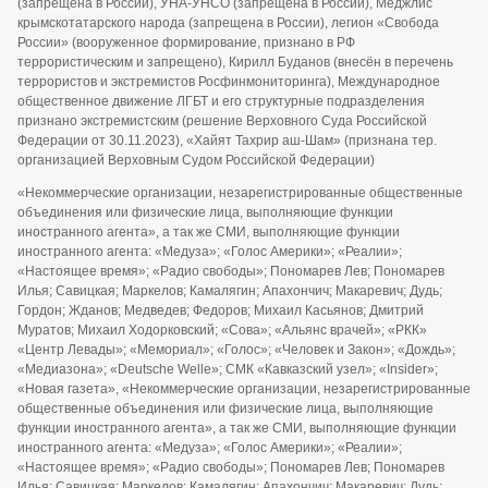
(запрещена в России), УНА-УНСО (запрещена в России), Меджлис
крымскотатарского народа (запрещена в России), легион «Свобода
России» (вооруженное формирование, признано в РФ
террористическим и запрещено), Кирилл Буданов (внесён в перечень
террористов и экстремистов Росфинмониторинга), Международное
общественное движение ЛГБТ и его структурные подразделения
признано экстремистским (решение Верховного Суда Российской
Федерации от 30.11.2023), «Хайят Тахрир аш-Шам» (признана тер.
организацией Верховным Судом Российской Федерации)
«Некоммерческие организации, незарегистрированные общественные
объединения или физические лица, выполняющие функции
иностранного агента», а так же СМИ, выполняющие функции
иностранного агента: «Медуза»; «Голос Америки»; «Реалии»;
«Настоящее время»; «Радио свободы»; Пономарев Лев; Пономарев
Илья; Савицкая; Маркелов; Камалягин; Апахончич; Макаревич; Дудь;
Гордон; Жданов; Медведев; Федоров; Михаил Касьянов; Дмитрий
Муратов; Михаил Ходорковский; «Сова»; «Альянс врачей»; «РКК»
«Центр Левады»; «Мемориал»; «Голос»; «Человек и Закон»; «Дождь»;
«Медиазона»; «Deutsche Welle»; СМК «Кавказский узел»; «Insider»;
«Новая газета», «Некоммерческие организации, незарегистрированные
общественные объединения или физические лица, выполняющие
функции иностранного агента», а так же СМИ, выполняющие функции
иностранного агента: «Медуза»; «Голос Америки»; «Реалии»;
«Настоящее время»; «Радио свободы»; Пономарев Лев; Пономарев
Илья; Савицкая; Маркелов; Камалягин; Апахончич; Макаревич; Дудь;