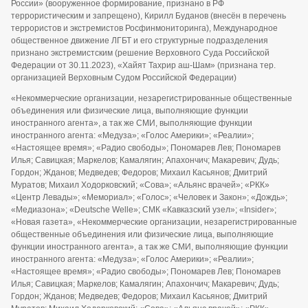
России» (вооруженное формирование, признано в РФ
террористическим и запрещено), Кирилл Буданов (внесён в перечень
террористов и экстремистов Росфинмониторинга), Международное
общественное движение ЛГБТ и его структурные подразделения
признано экстремистским (решение Верховного Суда Российской
Федерации от 30.11.2023), «Хайят Тахрир аш-Шам» (признана тер.
организацией Верховным Судом Российской Федерации)
«Некоммерческие организации, незарегистрированные общественные
объединения или физические лица, выполняющие функции
иностранного агента», а так же СМИ, выполняющие функции
иностранного агента: «Медуза»; «Голос Америки»; «Реалии»;
«Настоящее время»; «Радио свободы»; Пономарев Лев; Пономарев
Илья; Савицкая; Маркелов; Камалягин; Апахончич; Макаревич; Дудь;
Гордон; Жданов; Медведев; Федоров; Михаил Касьянов; Дмитрий
Муратов; Михаил Ходорковский; «Сова»; «Альянс врачей»; «РКК»
«Центр Левады»; «Мемориал»; «Голос»; «Человек и Закон»; «Дождь»;
«Медиазона»; «Deutsche Welle»; СМК «Кавказский узел»; «Insider»;
«Новая газета», «Некоммерческие организации, незарегистрированные
общественные объединения или физические лица, выполняющие
функции иностранного агента», а так же СМИ, выполняющие функции
иностранного агента: «Медуза»; «Голос Америки»; «Реалии»;
«Настоящее время»; «Радио свободы»; Пономарев Лев; Пономарев
Илья; Савицкая; Маркелов; Камалягин; Апахончич; Макаревич; Дудь;
Гордон; Жданов; Медведев; Федоров; Михаил Касьянов; Дмитрий