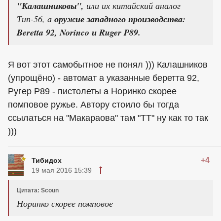
"Калашниковы",
или их китайский аналог
Тип-56, а
оружие западного производства:
Beretta 92, Norinco и Ruger P89.
Я вот этот самобытное не понял ))) Калашников
(упрощёно) - автомат а указанные беретта 92,
Ругер Р89 - пистолеты а Норинко скорее
помповое ружье. Автору стоило бы тогда
ссылаться на "Макараова" там "ТТ" ну как то так
)))
+4
Тибидох
19 мая 2016 15:39
Цитата: Scoun
Норинко скорее помповое