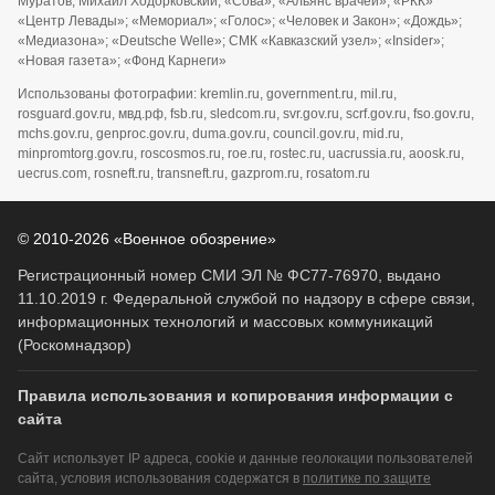
Муратов; Михаил Ходорковский; «Сова»; «Альянс врачей»; «РКК»
«Центр Левады»; «Мемориал»; «Голос»; «Человек и Закон»; «Дождь»;
«Медиазона»; «Deutsche Welle»; СМК «Кавказский узел»; «Insider»;
«Новая газета»; «Фонд Карнеги»
Использованы фотографии: kremlin.ru, government.ru, mil.ru,
rosguard.gov.ru, мвд.рф, fsb.ru, sledcom.ru, svr.gov.ru, scrf.gov.ru, fso.gov.ru,
mchs.gov.ru, genproc.gov.ru, duma.gov.ru, council.gov.ru, mid.ru,
minpromtorg.gov.ru, roscosmos.ru, roe.ru, rostec.ru, uacrussia.ru, aoosk.ru,
uecrus.com, rosneft.ru, transneft.ru, gazprom.ru, rosatom.ru
© 2010-2026 «Военное обозрение»
Регистрационный номер СМИ ЭЛ № ФС77-76970, выдано
11.10.2019 г. Федеральной службой по надзору в сфере связи,
информационных технологий и массовых коммуникаций
(Роскомнадзор)
Правила использования и копирования информации с
сайта
Сайт использует IP адреса, cookie и данные геолокации пользователей
сайта, условия использования содержатся в
политике по защите