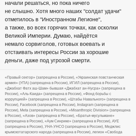
начали решаться, но пока ничего
не слышно. Хотя много наших "солдат удачи"
отметилось в "Иностранном Легионе",
а также, во всех горячих точках, как осколки
Великой Империи. Думаю, найдётся
немало сорвиголов, готовых воевать и
отстаивать интересы России за хорошие
деньги, даже под угрозой смерти.
«Правый сектор» (запрещена в России), «Украинская повстанческая
армия» (УПА) (запрещена в России), ИГИЛ (запрещена в России),
«Джабхат Фатх аш-Шам» бывшая «Джабхат ан-Нусра» (запрещена в
России), «Аль-Каида» (запрещена в России), «Фонд борьбы с
коррупцией» (запрещена в России), «Штабы Навального» (запрещена в
России), Facebook (запрещена в России), Instagram (запрещена в
России), Meta (запрещена в России), «Misanthropic Division» (запрещена
в России), «Азов» (запрещена в России), «Братья-мусульмане»
(запрещена в России), «Аум Синрике» (запрещена в России), АУЕ
(запрещена в России), УНА-УНСО (запрещена в России), Меджлис
крымскотатарского народа (запрещена в России), легион «Свобода